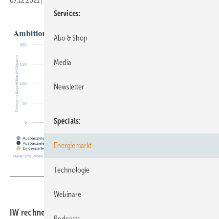
07.12.2021
|
Druckvorschau
Services
Abo & Shop
Media
Newsletter
Specials
Energiemarkt
Institut der deutschen Wirtschaft Köln e.V.
Technologie
Webinare
IW rechnet nach: Das größte Potenzial liefert die
Podcasts