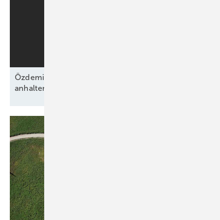
Özdemirs schwarz-grünes Bündnis beschließt
anhaltende Energiewende ohne
Fahrplan