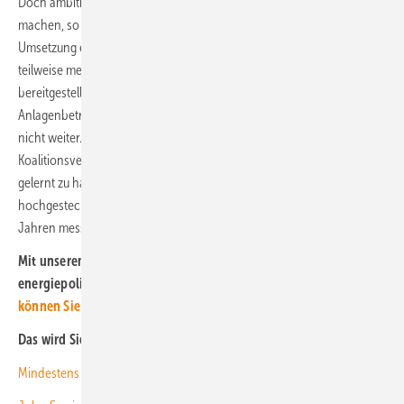
Doch ambitionierte Ziele allein werden das Land nicht klimaneutral
machen, so das IW. Die vergangenen Jahre hätten gezeigt, dass die
Umsetzung entscheidend ist. Denn wenn Genehmigungsverfahren
teilweise mehrere Jahre dauerten, zu wenige Flächen für Windräder
bereitgestellt würden und auch die Planungssicherheit für
Anlagenbetreiber nicht gegeben sei, helfen auch die besten Ziele
nicht weiter. „Die Ampel adressiert diese Probleme in ihrem
Koalitionsvertrag und scheint aus den Fehlern der Großen Koalition
gelernt zu haben“, sagt IW-Energieexperte Andreas Fischer. An ihren
hochgesteckten Zielen müsse sich die Regierung in den kommenden
Jahren messen lassen. (kw)
Mit unserem kostenlosen Newsletter halten wir Sie über die
energiepolitischen Entwicklungen auf dem Laufenden.
Hier
können Sie ihn abonnieren
.
Das wird Sie auch interessieren:
Mindestens 45 Gigawatt PV pro Jahr für Deutschland