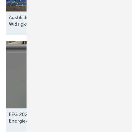
Ausblick der Solarbranche: 2026 Zubau trotz
Widrigkeiten
EEG 2027: „Systemdienliches Zusammenspiel“ der
Energiewendeakteure? –
Fehlt!