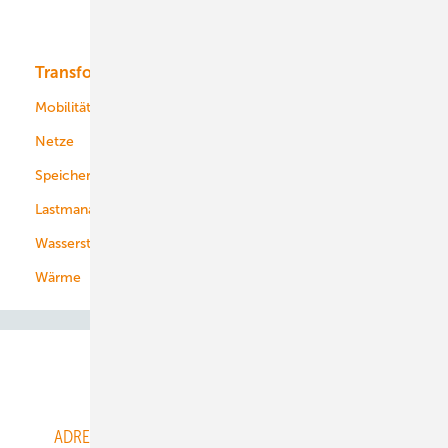
Bioenergie
Transformation
Energieversorger
Service
Mobilität
Kommunen
Netze
Stadtwerke
Speicher
Energiekonzerne
Lastmanagement
Wasserstoff
Wärme
Abo- & Leserservice
ADRESSBUCH der WIND- und SOLARENERGIE
AGB