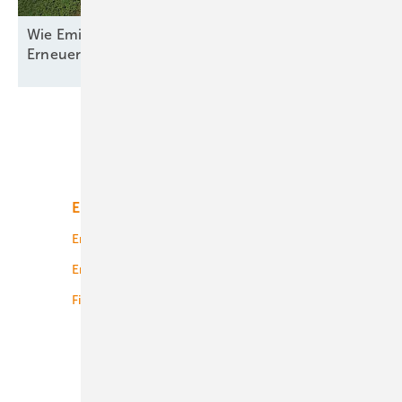
Wie Emilia-Romagna und RWE in Italien nun den
Erneuerbaren-Ausbau
anpacken
Unsere Themen
Energiemarkt
Technologie
Energierecht
Planung
Energiemärkte weltweit
Logistik
Finanzierung
Betrieb
Onshore-Wind
Offshore-Wind
Solar