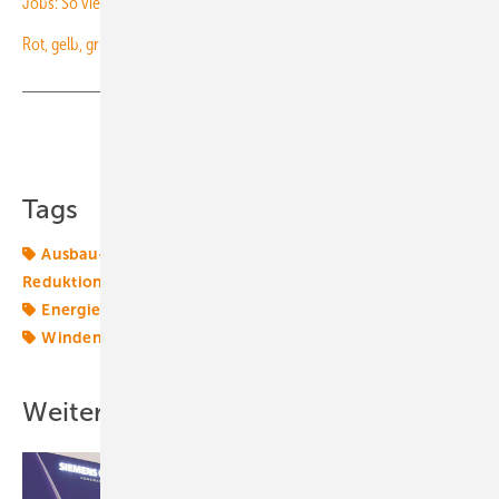
Jobs: So viel Beschäftigung bringt Windparkzubau in NRW
Rot, gelb, grün: Was im neuen Koalitionsvertrag Vorfahrt hat
Teilen
Link kopieren
Tags
Ausbau-Ziele
Bundespolitik
CO2
CO2-
Reduktionsziele
EEG
Energiemarkt
Energiepolitik
Energierecht
Klimapolitik
Photovoltaik
Politik
Windenergie
Ziel
Weitere Inhalte