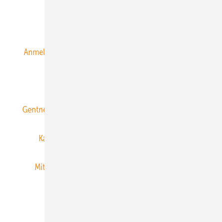
Alle Inhalte chronologisch
Anmelden
Anmeldung & Registrierung
Datenschutz
E-Paper
ERNEUERBARE ENERGIEN abonnieren
Gentner Energy Media
Gentner Verlag
Impressum
Karriere bei Gentner
Team
Mediaservice
Mitgliedschaften und Engagement
Newsletter
Privacy Manager
RSS-Feed