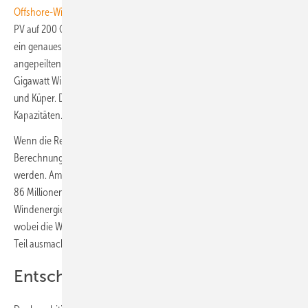
Offshore-Wind
Ziele festgelegt: Windenergie auf See soll auf 30 GW,
PV auf 200 GW bis 2030 ausgebaut werden. Zwar fehlt in dem Papier
ein genaues Ziel zum Windausbau an Land, aber angelehnt an die
angepeilten Ökostromanteile müssten laut Ampel-Plänen bis zu 100
Gigawatt Windkraft in neun Jahren zur Verfügung stehen, so Fischer
und Küper. Das entspricht etwa einer Verdopplung der jetzigen
Kapazitäten.
Wenn die Regierung ihre Ziele bis 2030 einhält, könnten so nach IW-
Berechnungen 172 Millionen Tonnen CO2 zusätzlich eingespart
werden. Am meisten Einsparpotenzial liefern die Solaranlagen: Ganze
86 Millionen Tonnen CO2 würde Deutschland weniger ausstoßen. Die
Windenergie könnte insgesamt weitere 86 Millionen Tonnen gespart,
wobei die Windkraft an Land mit 58 Millionen Tonnen den größeren
Teil ausmacht.
Entscheidend bleibt die Umsetzung