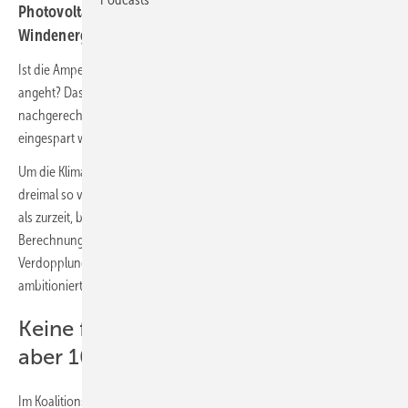
Photovoltaik. Und was bringt der Ausbau der
Windenergie?
Ist die Ampel auf dem richtigen Kurs was das Erreichen der
Klimaziele
angeht? Das Instituts der deutschen Wirtschaft (IW) hat
nachgerechnet: rund 172 Millionen Tonnen CO2 könnten zusätzlich
eingespart werden.
Um die Klimaziele bis 2030 zu erreichen, müssten unter anderem
dreimal so viele Photovoltaik-Anlagen in Deutschland in Betrieb sein
als zurzeit, beschreiben Andreas Fischer und Malte Küper vom IW ihre
Berechnungsgrundlage. Während die Große Koalition lediglich eine
Verdopplung plante, wirke das Ziel der Ampel-Partner schon
ambitionierter: Bis 2030 soll sich die Menge vervierfacht haben.
Keine festen Ziele für Onshore-Wind,
aber 100 GW nötig
Im Koalitionsvertrag haben die Parteien für Solarenergie und