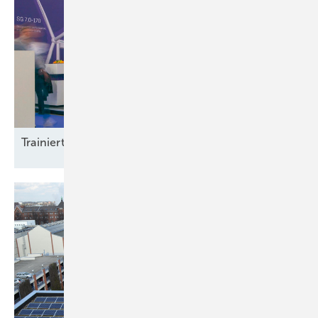
Trainierte
Leistun gsträger