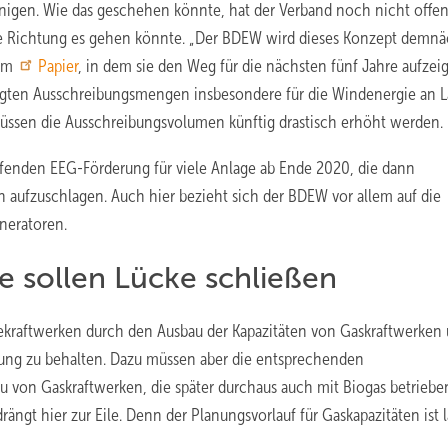
nigen. Wie das geschehen könnte, hat der Verband noch nicht offe
che Richtung es gehen könnte. „Der BDEW wird dieses Konzept demnä
nem
Papier
, in dem sie den Weg für die nächsten fünf Jahre aufzei
elegten Ausschreibungsmengen insbesondere für die Windenergie an 
 müssen die Ausschreibungsvolumen künftig drastisch erhöht werden.
fenden EEG-Förderung für viele Anlage ab Ende 2020, die dann
 aufzuschlagen. Auch hier bezieht sich der BDEW vor allem auf die
neratoren.
e sollen Lücke schließen
lekraftwerken durch den Ausbau der Kapazitäten von Gaskraftwerken
stung zu behalten. Dazu müssen aber die entsprechenden
on Gaskraftwerken, die später durchaus auch mit Biogas betriebe
gt hier zur Eile. Denn der Planungsvorlauf für Gaskapazitäten ist l