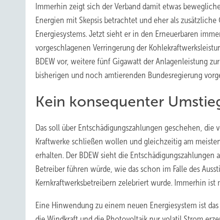
Immerhin zeigt sich der Verband damit etwas bewegliche
Energien mit Skepsis betrachtet und eher als zusätzliche
Energiesystems. Jetzt sieht er in den Erneuerbaren immer
vorgeschlagenen Verringerung der Kohlekraftwerksleistun
BDEW vor, weitere fünf Gigawatt der Anlagenleistung z
bisherigen und noch amtierenden Bundesregierung vorg
Kein konsequenter Umstieg
Das soll über Entschädigungszahlungen geschehen, die ve
Kraftwerke schließen wollen und gleichzeitig am meiste
erhalten. Der BDEW sieht die Entschädigungszahlungen al
Betreiber führen würde, wie das schon im Falle des Auss
Kernkraftwerksbetreibern zelebriert wurde. Immerhin ist 
Eine Hinwendung zu einem neuen Energiesystem ist das al
die Windkraft und die Photovoltaik nur volatil Strom erze