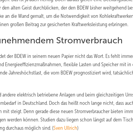
er den alten Geist durchblicken, der den BDEW bisher weitgehend b
cke an die Wand gemalt, um die Notwendigkeit von Kohlekraftwerke
nen großen Beitrag zur gesicherten Kraftwerksleistung erbringen.
t zunehmendem Stromverbrauch
et der BDEW in seinem neuen Papier nicht das Wort. Es fehlt imme
nd Energieeffizienzmaßnahmen, flexible Lasten und Speicher mit in 
ende Jahreshöchstlast, die vom BDEW prognostiziert wird, tatsächlic
andere elektrisch betriebene Anlagen und beim gleichzeitigen Ums
rombedarf in Deutschland. Doch das heißt noch lange nicht, dass auc
 mit steigt. Denn gerade diese neuen Stromverbraucher bieten im
ogen werden können. Studien dazu liegen schon längst auf dem Tisch
ng durchaus möglich sind. (
Sven Ullrich
)