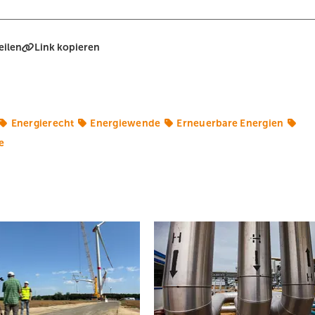
eilen
Link kopieren
Energierecht
Energiewende
Erneuerbare Energien
e