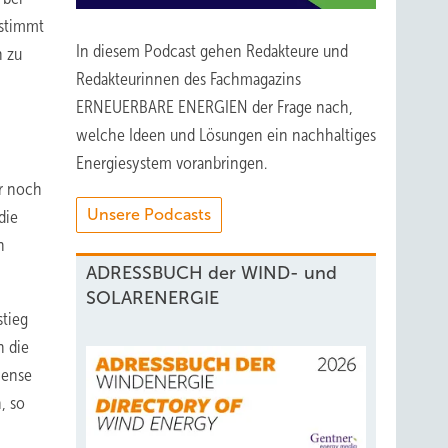
estimmt
In diesem Podcast gehen Redakteure und
n zu
Redakteurinnen des Fachmagazins
ERNEUERBARE ENERGIEN der Frage nach,
welche Ideen und Lösungen ein nachhaltiges
Energiesystem voranbringen.
r noch
Unsere Podcasts
die
h
ADRESSBUCH der WIND- und
SOLARENERGIE
tieg
h die
mense
, so