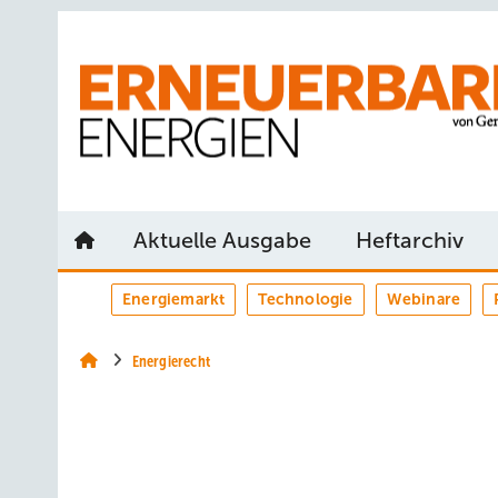
Springe
Springe
Springe
auf
auf
auf
Hauptinhalt
Hauptmenü
SiteSearch
Aktuelle Ausgabe
Heftarchiv
Energiemarkt
Technologie
Webinare
Energierecht