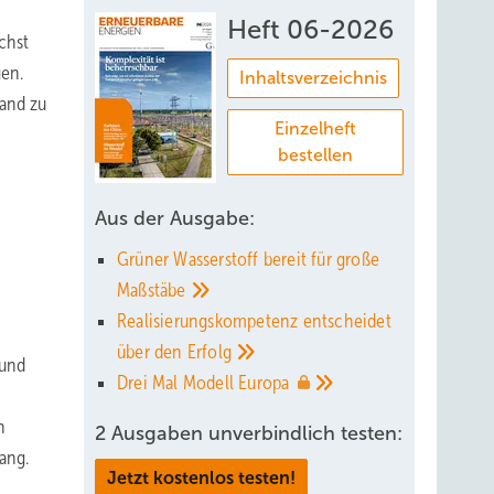
n
Heft 06-2026
chst
gen.
Inhaltsverzeichnis
Land zu
Einzelheft
bestellen
Aus der Ausgabe:
Grüner Wasserstoff bereit für große
Maßstäbe
Realisierungskompetenz entscheidet
über den
Erfolg
 und
Drei Mal Modell
Europa
n
2 Ausgaben unverbindlich testen:
ang.
Jetzt kostenlos testen!