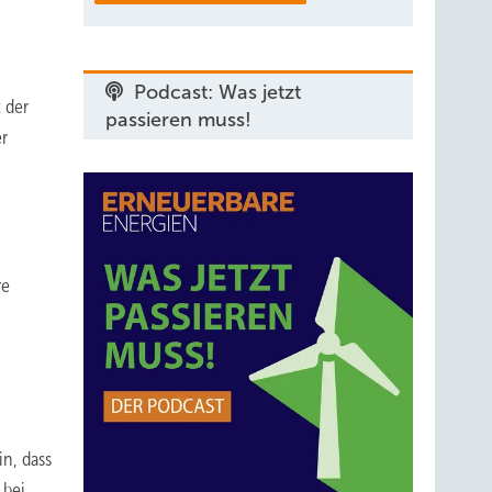
Podcast: Was jetzt
 der
passieren muss!
er
re
n, dass
 bei