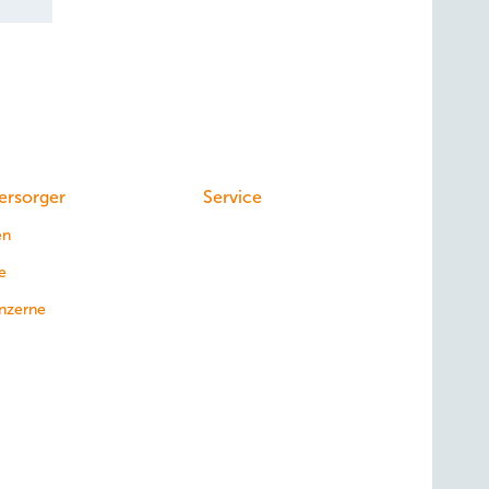
ersorger
Service
en
e
nzerne