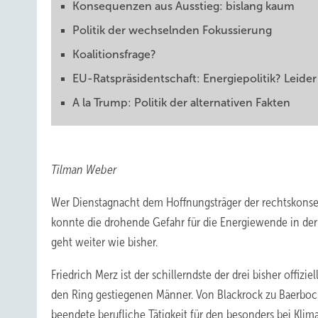
Konsequenzen aus Ausstieg: bislang kaum
Politik der wechselnden Fokussierung
Koalitionsfrage?
EU-Ratspräsidentschaft: Energiepolitik? Leider
A la Trump: Politik der alternativen Fakten
Tilman Weber
Wer Dienstagnacht dem Hoffnungsträger der rechtskonse
konnte die drohende Gefahr für die Energiewende in de
geht weiter wie bisher.
Friedrich Merz ist der schillerndste der drei bisher offi
den Ring gestiegenen Männer. Von Blackrock zu Baerbock,
beendete berufliche Tätigkeit für den besonders bei Kli