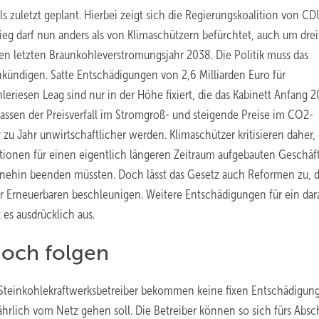
ls zuletzt geplant. Hierbei zeigt sich die Regierungskoalition von 
ieg darf nun anders als von Klimaschützern befürchtet, auch um drei
en letzten Braunkohleverstromungsjahr 2038. Die Politik muss das
kündigen. Satte Entschädigungen von 2,6 Milliarden Euro für
eriesen Leag sind nur in der Höhe fixiert, die das Kabinett Anfang 
lassen der Preisverfall im Stromgroß- und steigende Preise im CO2-
zu Jahr unwirtschaftlicher werden. Klimaschützer kritisieren daher,
itionen für einen eigentlich längeren Zeitraum aufgebauten Geschäft
ohnehin beenden müssten. Doch lässt das Gesetz auch Reformen zu, 
r Erneuerbaren beschleunigen. Weitere Entschädigungen für ein dar
 es ausdrücklich aus.
noch folgen
Steinkohlekraftwerksbetreiber bekommen keine fixen Entschädigun
jährlich vom Netz gehen soll. Die Betreiber können so sich fürs Absc