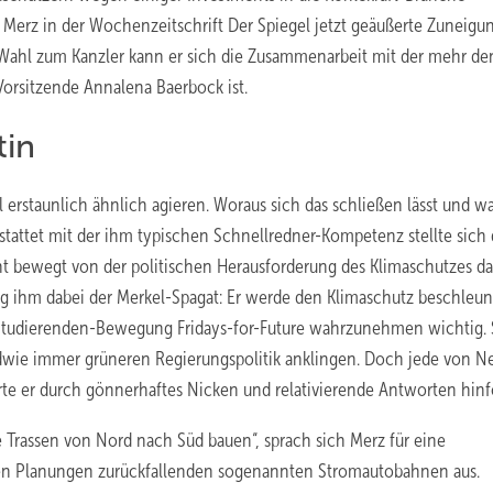
 Merz in der Wochenzeitschrift Der Spiegel jetzt geäußerte Zuneigu
 Wahl zum Kanzler kann er sich die Zusammenarbeit mit der mehr de
orsitzende Annalena Baerbock ist.
tin
erstaunlich ähnlich agieren. Woraus sich das schließen lässt und wa
stattet mit der ihm typischen Schnellredner-Kompetenz stellte sich 
t bewegt von der politischen Herausforderung des Klimaschutzes da
ang ihm dabei der Merkel-Spagat: Er werde den Klimaschutz beschleu
 Studierenden-Bewegung Fridays-for-Future wahrzunehmen wichtig. 
endwie immer grüneren Regierungspolitik anklingen. Doch jede von N
e er durch gönnerhaftes Nicken und relativierende Antworten hinfo
ie Trassen von Nord nach Süd bauen“, sprach sich Merz für eine
den Planungen zurückfallenden sogenannten Stromautobahnen aus.