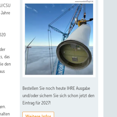
CDU/CSU
 Jahre
2020
 der
s, das
die den
aus
Bestellen Sie noch heute IHRE Ausgabe
und/oder sichern Sie sich schon jetzt den
Eintrag für 2027!
gen.
halten
Weitere Infos