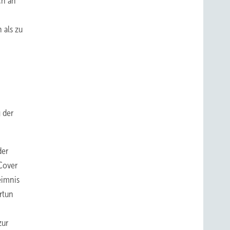
ch an
 als zu
 der
der
Cover
eimnis
rtun
zur