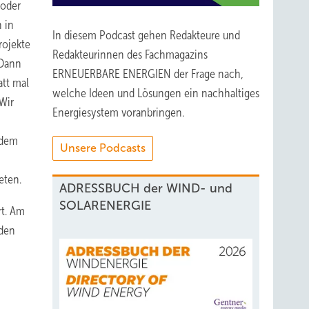
 oder
 in
In diesem Podcast gehen Redakteure und
rojekte
Redakteurinnen des Fachmagazins
 Dann
ERNEUERBARE ENERGIEN der Frage nach,
att mal
welche Ideen und Lösungen ein nachhaltiges
Wir
Energiesystem voranbringen.
s dem
Unsere Podcasts
eten.
ADRESSBUCH der WIND- und
SOLARENERGIE
rt. Am
 den