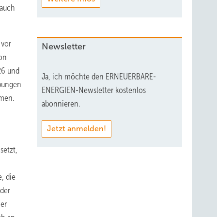
 auch
 vor
Newsletter
ion
26 und
Ja, ich möchte den ERNEUERBARE-
ibungen
ENERGIEN-Newsletter kostenlos
men.
abonnieren.
Jetzt anmelden!
setzt,
, die
 der
her