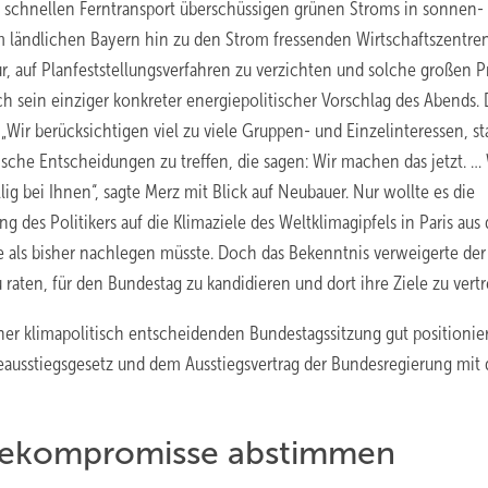
schnellen Ferntransport überschüssigen grünen Stroms in sonnen-
 ländlichen Bayern hin zu den Strom fressenden Wirtschaftszentren
r, auf Planfeststellungsverfahren zu verzichten und solche großen P
ich sein einziger konkreter energiepolitischer Vorschlag des Abends.
ir berücksichtigen viel zu viele Gruppen- und Einzelinteressen, st
sche Entscheidungen zu treffen, die sagen: Wir machen das jetzt. … 
lig bei Ihnen“, sagte Merz mit Blick auf Neubauer. Nur wollte es die
ng des Politikers auf die Klimaziele des Weltklimagipfels in Paris au
le als bisher nachlegen müsste. Doch das Bekenntnis verweigerte der
raten, für den Bundestag zu kandidieren und dort ihre Ziele zu vertr
ner klimapolitisch entscheidenden Bundestagssitzung gut positionie
eausstiegsgesetz und dem Ausstiegsvertrag der Bundesregierung mit
hlekompromisse abstimmen