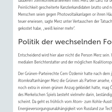
sauberen Steinkohlekraftwerken hielt Merz bei Lanz für 
Peinlichkeit gescheiterte Kanzlerkandidaten brutto und n
Menschen seien gegen Photovoltaikanlagen or ihren Häus
teuer erwiesen, sagte Merz unter Vertauschen der Tatsach
gekostet habe, „weiß keiner mehr“.
Politik der wechselnden F
Entscheidend wird hier aber nicht die Person Merz sein.
medialen Berichterstatter und der möglichen Koalitionsp
Der Grünen-Parteirechte Cem Özdemir hatte nach dem jüng
Atomkraftanhänger Merz die Grünen als Partner ansehe, m
noch extra in einen grünen Anzug gekleidet hatte, mag
des Merkelschen Spiels besteht vielmehr darin, beständi
scheint. Da geht es fröhlich vom Atom- zum Kohle-Aus
Energieversorgungsunabhängigkeit von Russland zur Tech