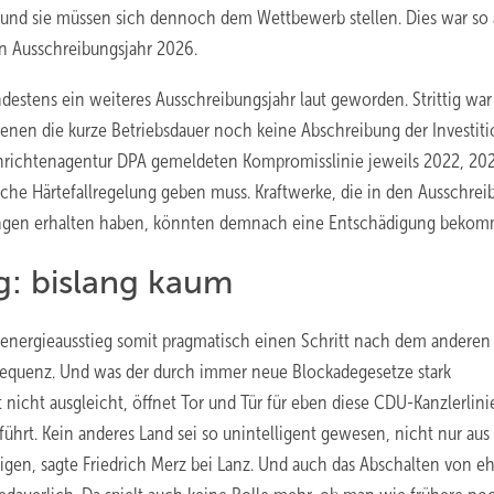
– und sie müssen sich dennoch dem Wettbewerb stellen. Dies war so
en Ausschreibungsjahr 2026.
destens ein weiteres Ausschreibungsjahr laut geworden. Strittig war
enen die kurze Betriebsdauer noch keine Abschreibung der Investit
Nachrichtenagentur DPA gemeldeten Kompromisslinie jeweils 2022, 20
liche Härtefallregelung geben muss. Kraftwerke, die in den Ausschre
ungen erhalten haben, könnten demnach eine Entschädigung bekom
g: bislang kaum
nergieausstieg somit pragmatisch einen Schritt nach dem anderen 
equenz. Und was der durch immer neue Blockadegesetze stark
icht ausgleicht, öffnet Tor und Tür für eben diese CDU-Kanzlerlinie
ührt. Kein anderes Land sei so unintelligent gewesen, nicht nur aus
igen, sagte Friedrich Merz bei Lanz. Und auch das Abschalten von e