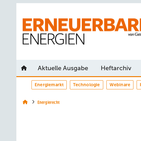
Springe
Springe
Springe
auf
auf
auf
Hauptinhalt
Hauptmenü
SiteSearch
Aktuelle Ausgabe
Heftarchiv
Energiemarkt
Technologie
Webinare
Energierecht