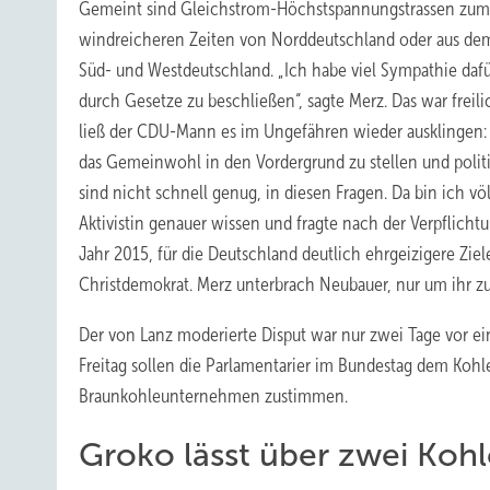
Gemeint sind Gleichstrom-Höchstspannungstrassen zum 
windreicheren Zeiten von Norddeutschland oder aus dem
Süd- und Westdeutschland. „Ich habe viel Sympathie dafü
durch Gesetze zu beschließen“, sagte Merz. Das war freil
ließ der CDU-Mann es im Ungefähren wieder ausklingen: „W
das Gemeinwohl in den Vordergrund zu stellen und politi
sind nicht schnell genug, in diesen Fragen. Da bin ich völ
Aktivistin genauer wissen und fragte nach der Verpflichtu
Jahr 2015, für die Deutschland deutlich ehrgeizigere Zie
Christdemokrat. Merz unterbrach Neubauer, nur um ihr zu 
Der von Lanz moderierte Disput war nur zwei Tage vor ei
Freitag sollen die Parlamentarier im Bundestag dem Kohl
Braunkohleunternehmen zustimmen.
Groko lässt über zwei Ko