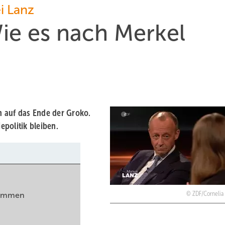
i Lanz
ie es nach Merkel
n auf das Ende der Groko.
politik bleiben.
ZDF/Cornelia
timmen