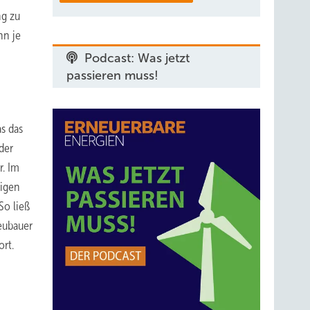
ng zu
nn je
Podcast: Was jetzt
passieren muss!
s das
der
r. Im
nigen
So ließ
eubauer
rt.