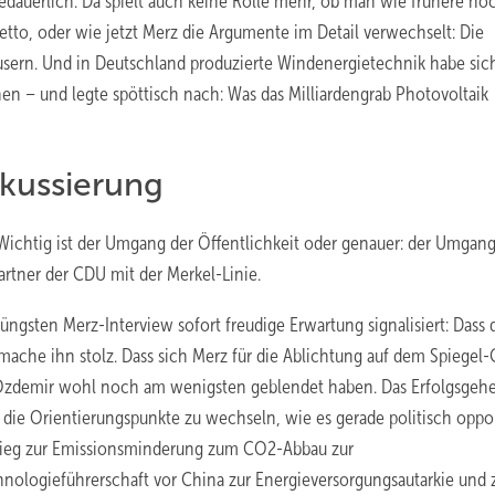
bedauerlich. Da spielt auch keine Rolle mehr, ob man wie frühere no
etto, oder wie jetzt Merz die Argumente im Detail verwechselt: Die
ern. Und in Deutschland produzierte Windenergietechnik habe sich
en – und legte spöttisch nach: Was das Milliardengrab Photovoltaik
okussierung
 Wichtig ist der Umgang der Öffentlichkeit oder genauer: der Umgang
artner der CDU mit der Merkel-Linie.
sten Merz-Interview sofort freudige Erwartung signalisiert: Dass 
ache ihn stolz. Dass sich Merz für die Ablichtung auf dem Spiegel-
 Özdemir wohl noch am wenigsten geblendet haben. Das Erfolgsgeh
g die Orientierungspunkte zu wechseln, wie es gerade politisch oppo
stieg zur Emissionsminderung zum CO2-Abbau zur
nologieführerschaft vor China zur Energieversorgungsautarkie und 