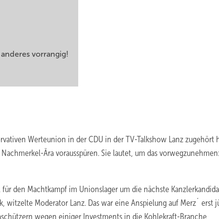
 anderes vorrangig!
rvativen Werteunion in der CDU in der TV-Talkshow Lanz zugehört h
r Nachmerkel-Ära vorausspüren. Sie lautet, um das vorwegzunehmen:
ziell für den Machtkampf im Unionslager um die nächste Kanzlerkandida
 witzelte Moderator Lanz. Das war eine Anspielung auf Merz´ erst j
maschützern wegen einiger Investments in die Kohlekraft-Branche