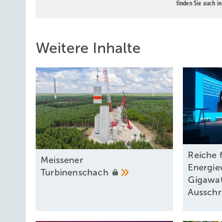
finden Sie auch i
Weitere Inhalte
Reiche f
Mei ssener
Energie
Turbinenschach
Gigawat
Aussch