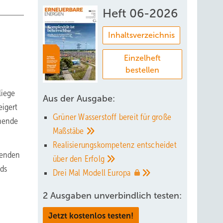
Heft 06-2026
Inhaltsverzeichnis
Einzelheft
bestellen
liege
Aus der Ausgabe:
eigert
Grüner Wasserstoff bereit für große
chende
Maßstäbe
Realisierungskompetenz entscheidet
renden
über den
Erfolg
nds
Drei Mal Modell
Europa
2 Ausgaben unverbindlich testen:
m
Jetzt kostenlos testen!