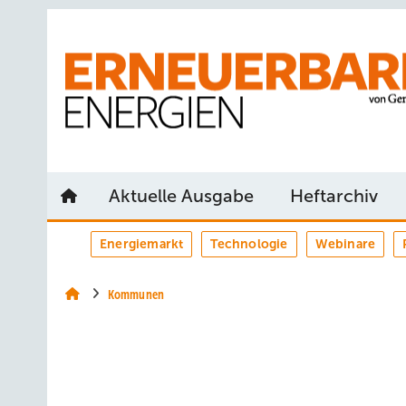
Springe
Springe
Springe
auf
auf
auf
Hauptinhalt
Hauptmenü
SiteSearch
Aktuelle Ausgabe
Heftarchiv
Energiemarkt
Technologie
Webinare
Kommunen