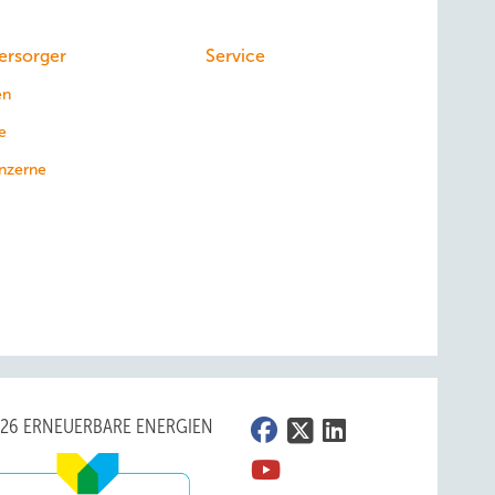
ersorger
Service
en
e
nzerne
026 ERNEUERBARE ENERGIEN