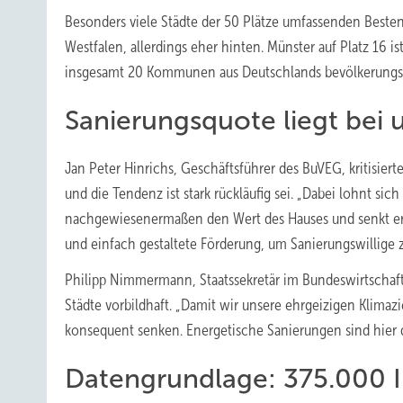
Besonders viele Städte der 50 Plätze umfassenden Besten
Westfalen, allerdings eher hinten. Münster auf Platz 16 ist
insgesamt 20 Kommunen aus Deutschlands bevölkerungs
Sanierungsquote liegt bei 
Jan Peter Hinrichs, Geschäftsführer des BuVEG, kritisier
und die Tendenz ist stark rückläufig sei. „Dabei lohnt si
nachgewiesenermaßen den Wert des Hauses und senkt erheb
und einfach gestaltete Förderung, um Sanierungswillige z
Philipp Nimmermann, Staatssekretär im Bundeswirtschaf
Städte vorbildhaft. „Damit wir unsere ehrgeizigen Klima
konsequent senken. Energetische Sanierungen sind hier 
Datengrundlage: 375.000 I