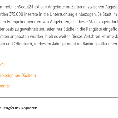
m ImmobilienScout24 aktiven Angebote im Zeitraum zwischen August
urden 375.000 Inserate in die Untersuchung einbezogen. Je Stadt im
llen Energiekennwerten von Angeboten, die dieser Stadt zugeordne
basis zu gewährleisten, seien nur Städte in die Rangliste eingeflo
raten angeboten wurden, hieß es weiter. Dieses Verfahren könnte d
sdam und Offenbach, in diesem Jahr gar nicht im Ranking auftauchen.
CO2
zirkseigenen Dächern
ewende
eilen
Link kopieren