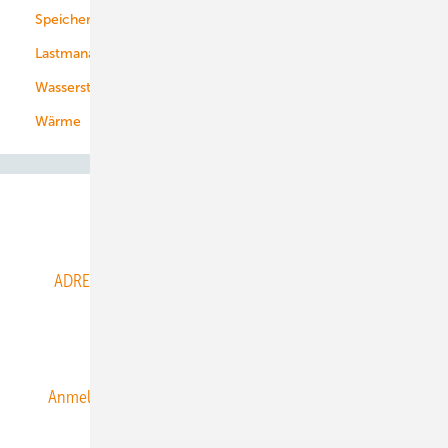
Speicher
Energiekonzerne
Lastmanagement
Wasserstoff
Wärme
Abo- & Leserservice
ADRESSBUCH der WIND- und SOLARENERGIE
AGB
Alle Inhalte chronologisch
Anmelden
Anmeldung & Registrierung
Datenschutz
E-Paper