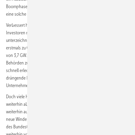
Boomphasen überschrittenen Schwelle von drei Gigawatt (GW) –
eine solche Boomphase währte zuletzt von 2013 bis 2017.
Verbessert hatte sich 2021 bereits die Nachfrage der Projektierer und
Investoren nach Windparkvergütungsrechten. Seit 2018 chronisch
unterzeichnet, führten die Ausschreibungen im vergangenen Jahr
erstmals zu Geboten für Windparkprojektierungen eines Volumens
von 3,7 GW. Ein günstiger Umstand dafür war offenbar, dass die
Behörden zuletzt viele bereits langjährige Genehmigungsverfahren
schnell erledigten. Hier wirke die zunehmend auf raschen Ausbau
drängende Bundespolitik motivierend, ist eine Aussage mehrerer
Unternehmen in der Umfrage.
Doch viele Hürden bremsen den Onshore-Windkraft-Ausbau
weiterhin ab: Verfahren zur Genehmigung neuer Windparks sind
weiterhin aufwendig. Das Repowering – der Austausch alter gegen
neue Windenergieanlagen – ist trotz zweimaliger Refombeschlüsse
des Bundestags im vergangenen Jahr zugunsten des Repowerings
weiterhin von unpassenden Natur- und Artenschutzregeln sowie