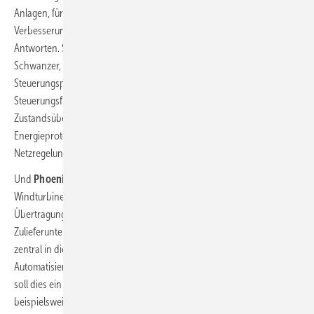
Anlagen, für zunehmend schwierigere Standorte und für die
Verbesserung der Netzeigenschaften der Turbinen ihre eigenen
Antworten. So kündigt der Windsparten-Chef bei
Bachmann
, Gabriel
Schwanzer, die weitere Markteinführung der digitalen
Steuerungsplattform Wind Energy 5.0 an. Sie soll unterschiedliche
Steuerungsfunktionen zusammenführen: eine innovative
Zustandsüberwachung, die Turbinenautomatisierung,
Energieprotokolle, Visualisierungen von Anlagenzuständen sowie die
Netzregelung.
Und
Phoenix Contact
verspricht „Hochperformante Multi-Core-
Windturbinensteuerungen“ kombiniert mit neuen
Übertragungsstandards wie Profinet-over-TSN. Damit will das
Zulieferunternehmen immer mehr „echtzeitkritische Anwendungen“
zentral in die Hauptsteuerung integrieren. Indem bisher getrennte
Automatisierungs- und Überwachungssysteme damit verschmelzen,
soll dies ein intelligentes „Deep Learning“ der Windturbine
beispielsweise über ihr Verhalten in bestimmten Lastzuständen in