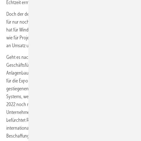
Echtzeit ermöglichen.
Doch der deutsche Windmarkt ist spätestens seit dem Einbruch 2018
für nur noch eher wenige Unternehmen genug: Das Exportgeschäft
hat für Windturbinenhersteller und Komponentenzulieferer genauso
wie für Projektierungsunternehmen längst einen bedeutenden Anteil
an Umsatz und Gewinnen.
Geht es nach Dennis Rendschmidt, dem im Herbst neu angetretenen
Geschäftsführer der Windkraftabteilung des Maschinen- und
Anlagenbauverbands
VDMA
, so wird 2022 noch einmal ein gutes Jahr
für die Exportgeschäfte der deutschen Windenergieindustrie. Die stark
gestiegenen Transport- und Logistikpreise, so kalkuliert VDMA Power
Systems, werden für die deutschen Exporteure in Sachen Windkraft
2022 noch nicht sehr relevant, da Lagerbestände bei den
Unternehmen die Situation einstweilen entspanne. Allerdings
befürchtet Rendschmidt, dass ohne eine Verbesserung der
internationalen Handelsbeziehungen auf politischer Ebene die
Beschaffung von Rohstoffen und Komponenten zu einem