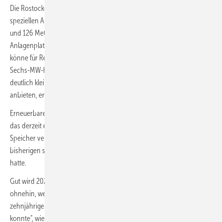
Die Rostocker analysieren den Markt aus der Perspektive ihres
speziellen Anlagenportfolios: Anlagen einer Vier-MW-Plattform mit 114
und 126 Meter Rotordurchmesser neben der neuesten 6,0-MW-
Anlagenplattform, Enoventum, mit 160 Meter Rotordurchmesser. Eno
könne für Repoweringprojekte sowohl modernste Großanlagen der
Sechs-MW-Klasse, als auch bei Höhenbegrenzungen des Standorts
deutlich kleinere, aber ebenfalls sehr leistungsstarke Turbinen
anbieten, erklärt Bockholt.
Erneuerbare-Energien-Projektentwickler
Juwi
errichtet derweil nun
das derzeit erste Hybridprojekt, das einen Windpark mit einem
Speicher verbindet und dabei einen Zuschlag in den beiden
bisherigen sogenannten EEG-Innovationsausschreibungen erhalten
hatte.
Gut wird 2022 für das Unternehmen aus Rheinland-Pfalz aber wohl
ohnehin, weil es 2021 für gleich mehrere Projekte „nach zum Teil
zehnjähriger Planungszeit einen Genehmigungsbescheid erlangen
konnte“, wie Juwi-Vorstand Christian Arnold betont. Juwi werde