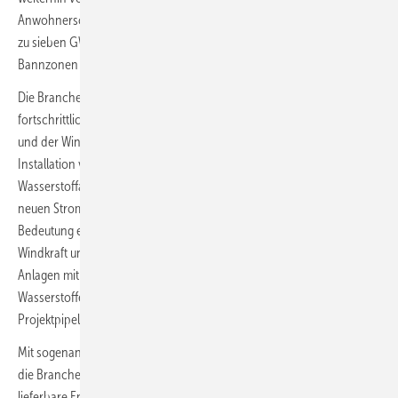
Anwohnerschutzbestimmungen gebremst. Projekte mit zusammen bis
zu sieben GW Erzeugungskapazität sind durch weiträumige
Bannzonen um Flughäfen und Flugsicherungsanlagen blockiert.
Die Branchenakteure suchen daher nach alternativen und
fortschrittlicheren wirtschaftlichen Konzepten des Windparkausbaus
und der Windstromerzeugung. So bereitet EnBW zugleich die
Installation von Hybrid-Energieerzeugungsparks und
Wasserstoffanlagen vor, die unter einem in Berlin nun angekündigten
neuen Strommarktsystem mehr technische und wirtschaftliche
Bedeutung erhalten werden. EnBW plane jeweils Mischparks für
Windkraft und Photovoltaik (PV) sowie von Windturbinen oder PV-
Anlagen mit Speichern, kündigt das Unternehmen an. Auch
Wasserstoffelektrolyse mit Windstrom gehöre der EnBW-
Projektpipeline an.
Mit sogenannten Hybridparks und mit Wasserstoffelektrolyse könnten
die Branchenakteure künftig eine höherwertige, weil verlässlich
lieferbare Energie erzeugen, lautet die Kalkulation auch anderer