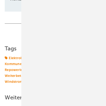
Teilen
Link kopieren
Tags
Elektrolyseur
Energieversorger
Erneuerbare in
Kommunen
Grüner Wasserstoff
Hybridkraftwerk
Repowering
Stadtwerke
Trianel
Wasserstoff
Weiterbetrieb
Windenergie
Windmarkt
Windstromvermarktung
Weitere Inhalte