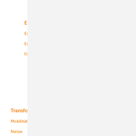
Unsere Themen
Energiemarkt
Technologie
Energierecht
Planung
Energiemärkte weltweit
Logistik
Finanzierung
Betrieb
Onshore-Wind
Offshore-Wind
Solar
Bioenergie
Transformation
Energieversorger
Service
Mobilität
Kommunen
Netze
Stadtwerke