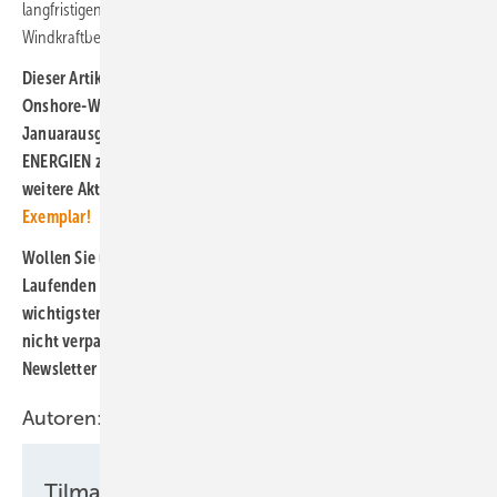
langfristigen Problem für den internationalen Handel auch im
Windkraftbereich zu werden droht.
Dieser Artikel ergänzt eine große Analyse zur Umfrage für unsere
Onshore-Windmarkt-Jahresvorschau. Sie ist in der
Januarausgabe des gedruckten Magazins ERNEUERBARE
ENERGIEN zu lesen, die nun frisch erschienen ist und viele
weitere Akteure zu Wort kommen lässt.
Besorgen Sie sich hier ein
Exemplar!
Wollen Sie über den Windenergiemarkt Deutschland auf dem
Laufenden bleiben – oder die noch folgende Präsentation der
wichtigsten Zitate aller Unternehmen aus der Jahresvorschau
nicht verpassen? So bestellen Sie doch unseren kostenlosen
Newsletter
hier
und jetzt.
Autoren:
Tilman Weber