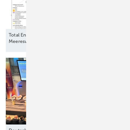
Total Energies und Jera Nex BP fordern
Meereswindkraftbremse zu ihren
Gunsten