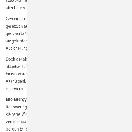
Wasserstoffelektrolyse zu verbinden, statt sie schon jetzt ganz
abzubauen.
Gemeint sind mehr als 20 Jahre alte Windturbinen, die seit 2021 ihre
gesetzlich auf diesen Zeitraum beschränkte, bisher vom EEG
gesicherte Mindestvergütung verlieren. Jährlich fallen damit
ausgeförderte Anlagen eines Volumens von mehreren GW aus dieser
Absicherung heraus.
Doch der aktuelle Handelspreis auf dem Strommarkt ist aufgrund
aktueller Turbulenzen auf den Gasmärkten und steigender Preise für
Emissionsrechte von Kohlekraftwerken hoch. Und dies ermuntert
Altanlagenbetreiber zum vorläufigen Weiterbetrieb statt sie zu
repowern.
Eno Energy
setzt aus ganz eigenen Gründen dennoch auf den
Repoweringmarkt, wie Geschäftsführer Stefan Bockholt erklärt. Als
kleinstes Windturbinenunternehmen steht Eno nicht unter
vergleichbarem Druck wie große Turbinenbauer, jährliches Wachstum
bei den Errichtungen neuer Windparks und bei den Auftragszahlen