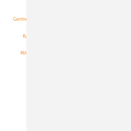
ERNEUERBARE ENERGIEN abonnieren
Gentner Energy Media
Gentner Verlag
Impressum
Karriere bei Gentner
Team
Mediaservice
Mitgliedschaften und Engagement
Newsletter
Privacy Manager
RSS-Feed
Veranstaltungen / Webinare
© 2026 ERNEUERBARE ENERGIEN