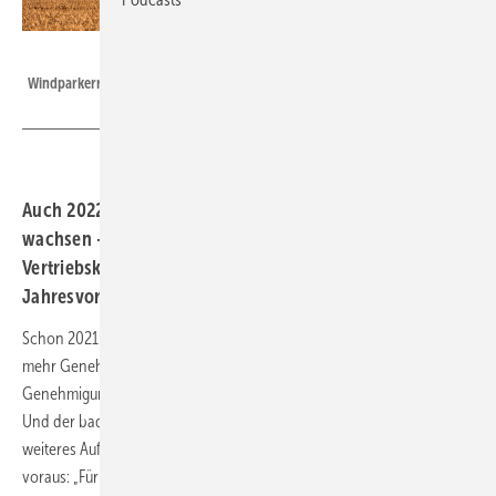
Phoenix Contact
Windparkerrichtung mit Enercon-Anlagen
Auch 2022 wird der deutsche Windenergiemarkt
wachsen – Unternehmen bereiten neue
Vertriebskonzepte vor. Die Ergänzung zur
Jahresvorschau im Heft.
Schon 2021 hat der Bremer Windparkprojektierer
WPD
„erheblich
mehr Genehmigungen erhalten als in den Vorjahren“:
Genehmigungen zum Bau neuer Windparks in Deutschland an Land.
Und der baden-württembergische Energieversorger
EnBW
sieht ein
weiteres Auftauen des Marktes beim Ausbau der Windkraft an Land
voraus: „Für das Jahr 2022 erwarten wir ein weiteres Anziehen der