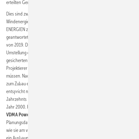
erteilten Genehmigungen“, meldet der Konzern aus Stuttgart an.
Dies sind zwei Aussagen von Unternehmen der deutschen
Windenergie-Branche, die auf die Umfrage von ERNEUERBARE
ENERGIEN zu Erwartungen an das neue Windkraft-Geschäftsjahr
geantwortet haben. Sie verweisen auf das Ende des Markteinbruches
von 2019. Dieser war die Folge einer überstürzt vollzogenen
Umstellung der bisherigen Windstromvergütung mit gesetzlich
gesicherten Tarifen auf ein Wettbewerbsverfahren, bei dem
Projektierer ihre Mindestvergütung in Ausschreibungen erst gewinnen
müssen. Nach einer ersten leichten Markterholung 2020 führte 2021
zum Zubau einer Erzeugungskapazität von 1.925 Megawatt (MW). Es
entspricht nun wieder dem mittleren Marktniveau des ersten
Jahrzehnts nach Einführung des Erneuerbare-Energien-Gesetzes im
Jahr 2000. Für 2022 sagen die Windenergieorganisationen
BWE
und
VDMA Power Systems
auf Basis der von ihnen erhobenen
Planungsdaten der Windparkprojektierer 2.200 bis 2.700 MW voraus,
wie sie am vorigen Donnerstag bekannt gaben. Es winkt somit 2022
ein Ausbauniveau nur noch knapp unterhalb der bisher nur in