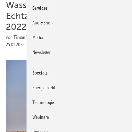
Wasserstoff und
Services
Echtzeitsteuerung: So wird
Abo & Shop
2022
von
Tilman Weber
Media
25.01.2022
|
Druckvorschau
Newsletter
Specials
Energiemarkt
Technologie
Webinare
Podcasts