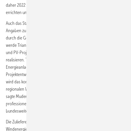
daher 2022 mehrere mit Vergütungszuschlägen versehene Projekte
errichten und sie Investoren anbieten.
Auch das Stadtwerke-Kooperationsunternehmen
Trianel
wird gemäß
Angaben zu unserer Umfrage das neue Jahr zur Umsetzung endlich
durch die Genehmigungsbehörden freigegebener Projekte nutzen. So
werde Trianel 2022 rund 25 Millionen Euro in Entwicklung von Wind-
und PV-Projekte investieren und gereifte Wind- und PV-Projekte
realisieren. Trianel werde zusammen mit Stadtwerken in diese
Energieanlagenparks auch investieren, betonte der Bereichsleiter
Projektentwicklung Onshore bei Trianel, Herbert Muders. Zugleich
wird das kommunale Gemeinschaftsunternehmen weiter „aktiv an
regionalen Wasserstoff- und Sektorenkopplungsprojekten arbeiten“,
sagte Muders. Als Besonderheit will es außerdem einen „Aufbau
professioneller Strukturen“ einleiten, die Bürgerbeteiligungen an den
bundesweiten Trianel-Projekten besser organisieren lassen.
Die Zulieferer von Leistungselektronik und Steuerungstechnologie für
Windenergieanlagen planen für die vielseitige Einsetzbarkeit der