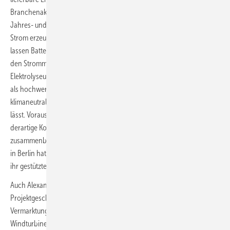
Branchenakteure. Während Wind und Sonne oft zu unterschiedlichen
Jahres- und Tageszeiten und in unterschiedlichen Wetterphasen
Strom erzeugen und als Kombination die Einspeisung verstetigen,
lassen Batterien die Einspeisung dosieren und gute Preisphasen auf
den Strommärkten abpassen. Mit Grünstrom betriebene
Elektrolyseure wiederum können Wasserstoff erzeugen, der sich auch
als hochwertiger klimaneutraler Treibstoff im Verkehr oder als
klimaneutraler Prozessenergie-Brennstoff in der Industrie vermarkten
lässt. Voraussetzung ist allerdings die Energiemarktreform, die
derartige Konzepte von Abgaben befreit und Nachfrage und Angebot
zusammenbringt. Die neue Ampelkoalition von SPD, Grünen und FDP
in Berlin hat diese Reform Ende 2021 angekündigt, zum Antritt der von
ihr gestützten Bundesregierung.
Auch Alexander Jäger-Bloh bereitet die Erweiterung des
Projektgeschäftes auf neue technologische Bereiche und
Vermarktungskonzepte vor. Das jetzt erkennbare Anziehen bei
Windturbinenerrichtungen und Genehmigungen sieht er zunächst nur