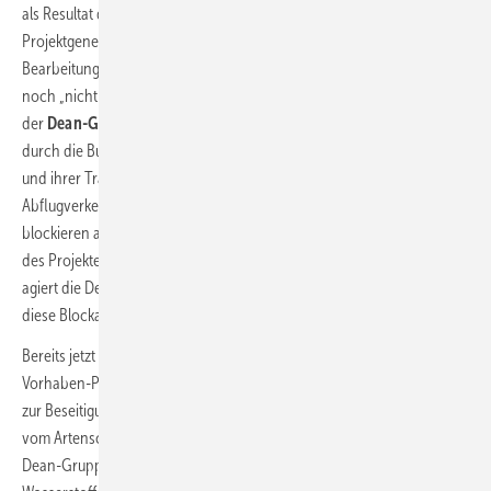
als Resultat daraus an, dass sich der Stau in den Behörden bei
Projektgenehmigungen aufgelöst hat. Allerdings werde das
Bearbeitungstempo bei neuen Genehmigungsanträgen auch 2022
noch „nicht deutlich schneller“ sein, vermutet der Geschäftsführer
der
Dean-Gruppe
aus Niedersachsen. Probleme mit Blockaden
durch die Bundeswehr, die Störungen ihrer Luftraumüberwachung
und ihrer Trainingsflüge fürchtet, oder mit Bannzonen um die An- und
Abflugverkehr überwachenden Drehfunkfeuer an Flughäfen
blockieren auch im neuen Jahr die Projektentwicklungen aus Sicht
des Projektentwicklers aus Neustadt am Rübenberge. Seit Jahren
agiert die Dean-Gruppe als Initiatorin einer Brancheninitiative gegen
diese Blockade.
Bereits jetzt hat die Dean-Gruppe einige Repowering-Projekte in ihrer
Vorhaben-Pipeline, wie Jäger-Bloh betont. Er sieht diese allerdings bis
zur Beseitigung rechtlicher Hürden durch die neue Bundesregierung
vom Artenschutz und von Hubschraubertiefflugzonen blockiert. Die
Dean-Gruppe erwäge daher nun, Altanlagen zunächst mit