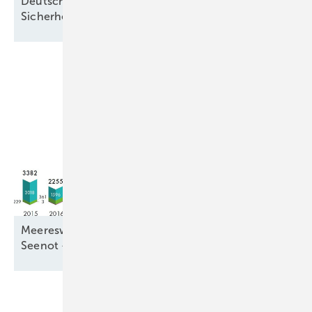
Deutsche Meereswindkraft-Branche fordert
Sicherheit ohne
Förderabhängigkeit
Meereswindkraftzubau blieb mit 9,3 Gigawatt in
Seenot –
letztmalig