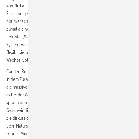
von Null auf 100 kommen, nachdem die alte Regierung 16 Jahre lang
Stillstand gepflegt hatte. Und denn, so Henning: „Ich bin sehr
optimistisch, dass wir mittelfristig unsere Ziele erreichen können.“
Zumal die neue Regierung das Thema extrem ernst nehme. Auch er
betonte: „Wir brauchen einen Paradigmenwechsel – weg von einem
System, wo Verbrauch von Erzeugung gedeckt wird. Hin zu
Flexibilisierung. Wir brauchen ein Strommarktdesign, das diesen
Wechsel vollzielt. Wir brauchen Flexibilisierung auf allen Ebenen.“
Carsten Rolle, Abteilungsleiter Energie- und Klimapolitik im BDI, stellte
in dem Zusammenhang fest, eine der größten Herausforderungen sei
die massive Erhöhung des Tempos bei Genehmigungen. Derzeit sind
es bei der Windparkplanung eher drei bis sechs Jahre, Kanzler Scholz
sprach bereits von der Notwendigkeit einer Verzehnfachung der
Geschwindigkeit. Rolle fügte an: „Jetzt müssen wir weg von der
Zieldiskussion und in die Umsetzung gehen.“ Er geht davon aus, dass
beim Naturschutz das Genehmigungstempo gesteigert werde, weil ein
Grünes Ministerium auf höhere Akzeptanz von Naturschützern treffen