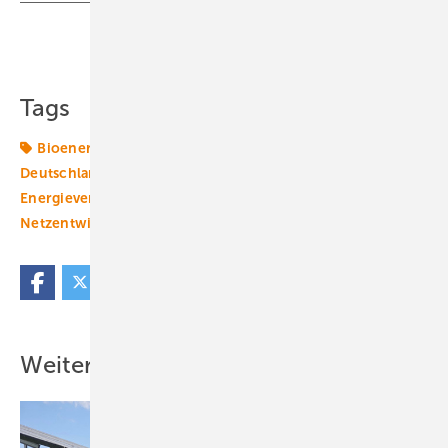
Teilen
Link kopieren
Tags
Bioenergie
CO2-Preis
CO2-Reduktionsziele
Deutschland
Digitalisierung
EEG-Umlage
Energieversorger
Klimagesetze
Klimapolitik
Netzentwicklungsplan
Netzintegration
Rolle
dena
Weitere Inhalte