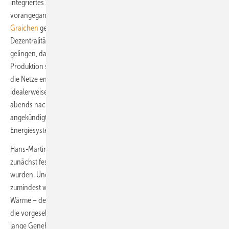
integriertes System anzudenken, so Peter. Das habe ihr im
vorangegangenen
Vortrag von Wirtschaftsstaatssekretär Patrick
Graichen
gefehlt. Sie fragte in dem Zusammenhang: „Kriegen wir mehr
Dezentralität und Flexibilität hin?“ Mit anderen Worten, es muss
gelingen, das Energiesystem so umzustellen, dass Verbrauch und
Produktion schon regional auf einander abgestimmt werden, sodass
die Netze entlastet werden. Elektroautos müssten entsprechend
idealerweise dann geladen werden, wenn die Sonne scheint – nicht
abends nach Feierabend, sondern tagsüber. Die von Graichen
angekündigte Plattform, die die Basis für solch ein integriertes
Energiesystem sein soll, müsse nun laut Peter schnell kommen.
Hans-Martin Henning, Institutsleiter des Fraunhofer ISE, stellte
zunächst fest, dass die Klimaziele der Bundesregierung 2021 verfehlt
wurden. Und dies werde wohl auch 2022 und 2023 der Fall sein –
zumindest würden die Ziele nicht in allen Sektoren erreicht. Stichwort
Wärme – der immer noch schlafende Riese. Er wies darauf hin, dass
die vorgesehenen Instrumente eine Vorlaufzeit hätte. Es gebe etwa
lange Genehmigungsprozesse. Die Regierung kann also nicht gleich