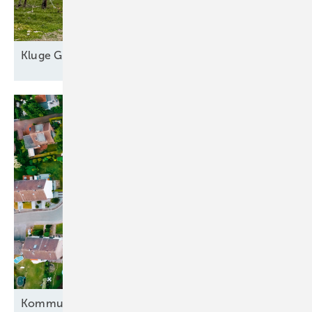
Kl uge
Grünstromautomaten
Kommunale Wärme braucht private