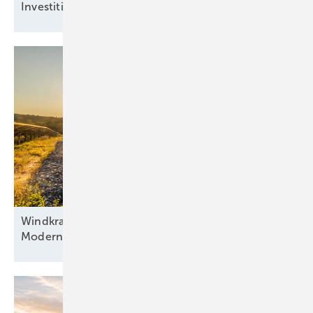
Investitionen
Windkraft als Basis, Automatisierung als Antrieb:
Modernisierung hybrider
Anlagen