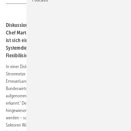
Diskussionsrunde mit BEE-Chefin Simone Peter und ISE-
Chef Martin Henning zum künftigen Energiemarktdesign
ist sich einig, dass Erneuerbare mehr
Systemdienstleistungen bringen müssen und
Flexibilisierung gebraucht werde.
In einer Diskussionsrunde im Rahmen der Tagung Zukünftige
Stromnetze erklärte Simone Peter, Präsidentin des Bundesverbands
Erneuerbare Energie (BEE), sie habe die Eröffnungsbilanz von
Bundeswirtschafts- und Klimaminister Robert Habeck positiv
aufgenommen: „Endlich werden die Realitäten von der Regierung
erkannt.“ Der BEE habe schon seit drei Jahren immer wieder darauf
hingewiesen, dass der Stromverbrauch künftig deutlich steigen
werden – schon allein wegen der großteils zu elektrifizierenden
Sektoren Wärm und Verkehr. Stichwort Sektorkopplung – daher sei ein