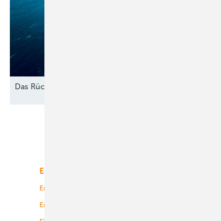
Das
Rückbau-Dilemma
Unsere Themen
Energiemarkt
Technologie
Energierecht
Planung
Energiemärkte weltweit
Logistik