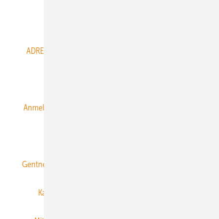
Abo- & Leserservice
ADRESSBUCH der WIND- und SOLARENERGIE
AGB
Alle Inhalte chronologisch
Anmelden
Anmeldung & Registrierung
Datenschutz
E-Paper
ERNEUERBARE ENERGIEN abonnieren
Gentner Energy Media
Gentner Verlag
Impressum
Karriere bei Gentner
Team
Mediaservice