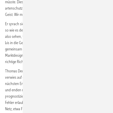
müsste. Dies sei eine Chance der Koalition. „Bei den
artenschutzrechtlichen Genehmigungen braucht es einen neuen
Geist. Wir müssen die Beweislast umkehren“, so Rolle.
Er sprach sich dafür aus, die Energiewende vom Ende her zu denken,
so wie es derzeit immer mehr Studien und auch die Regierung tun –
also sehen, was 2045 die Realitäten sein müssen und von dort zurück
bis in die Gegenwart planen. Ein wichtiger Aspekt dabei: Dass Netze
gemeinsam gedacht werden müssen. Anreize müssten in einem i
Marktdesign geschaffen werden – um die Netzentwicklung in die
richtige Richtung zu lenken.
Thomas Dederichs, Leiter Energiepolitik bei der Amprion GmbH,
verwies auf den wichtigen Aspekt der Versorgungssicherheit in der
nächsten Entwicklungsphase. „Wir starten mit 550 Terawattstunden
und enden mit 1.000 bis 1.100 TWh“, so Dederichs bezüglich der
prognostizierten Zunahme des Strombedarfs. „Wir dürfen uns keine
Fehler erlauben.“ Im Moment gebe es fast täglich Abweichungen im
Netz, etwa Frequenzsprünge. Früher sei das nur alle paar Jahre