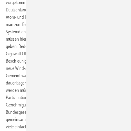
vorgekommen. „Wir begeben uns hier auf unbekanntes Terrain.
Deutschland geht einen Sonderweg“, erklärte Dederichs mit Blick auf
Atom- und Kohleausstieg. „Wir brauchen volle Flexibilität.“ Da müsse
man zum Beispiel auch die Vergütungsfrage klären beim Thema
Systemdienstleistungen wie der Abgabe von Blindleistungen. Anreize
müssen hier geschaffen werden. Für den Übergang werde es Gas
geben. Dederichs sagte, auch der Abtransport der geplanten 70
Gigawatt Offshore-Wind würden ihm Sorge bereiten. Was die
Beschleunigung von Genehmigungen anbelangt, warte er auf das
neue Wind-an-Land-Gesetz und eine Einschränkung der Partizipation.
Gemeint war, dass bestimmte bremsender Faktoren – etwa
dauerklagende Umweltverbände, in ihren Möglichkeiten beschränkt
werden müssten. Simone Peter sagte, nicht eine Beschränkung der
Partizipation sein wichtig, sondern eine Standardisierung der
Genehmigungen statt des bisherigen Flickenteppichs. Ein
Bundesgesetz müsse her und mehr Genehmigungspersonal. „Wenn
gemeinsam Lösungen gesucht werden, bin ich optimistisch. Es gibt
viele einfache Maßnahmen zur Genehmigungsbeschleunigung, etwa