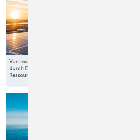
Von reaktiv zu steuernd: Wie Energieprojekte
durch Echtzeit-KPIs und dynamische
Ressourcenplanung effizienter
werden