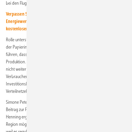
bei den Flugsicherheitsbehörden.“
Verpassen Sie keine Information über die Gestaltung der
Energiewende! Abonnieren Sie dazu einfach unseren
kostenlosen Newsletter!
Rolle unterstrich, wie wichtige die Stromqualität für die Industrie sei. In
der Papierindustrie würde eine Millisekunde Stromausfall gleich dazu
führen, dass die Papierrolle reiße – ein Riesenproblem für die
Produktion. Er verwiese noch darauf, dass die Bundesnetzagentur
nicht weiter wie bisher nur auf Kostenoptimierung im Sinne des
Verbraucherschutzes schauen dürfe. Es gebe einen enormen
Investitionsbedarf beim Thema Digitalisierung auf der
Verteilnetzebene.
Simone Peter betonte die wichtige Rolle des Biogases, das einen
Beitrag zur Flexibilisierung des Systems leisten könne. ISE-Chef
Henning ergänzte, die erneuerbaren Energien müssten bereits in ihrer
Region möglichst systemdienlich eingesetzt werden. „Das liegt brach,
weil es regulatorisch aufwändig ist.“ Auch Bürger sollten an der