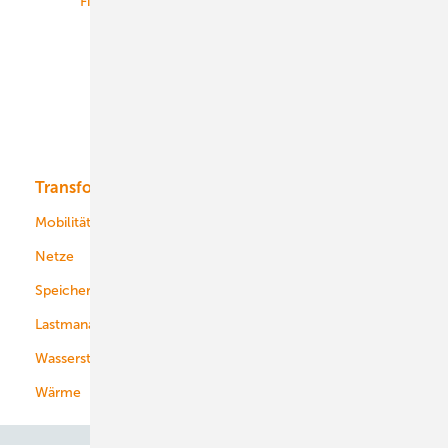
Finanzierung
Betrieb
Onshore-Wind
Offshore-Wind
Solar
Bioenergie
Transformation
Energieversorger
Service
Mobilität
Kommunen
Netze
Stadtwerke
Speicher
Energiekonzerne
Lastmanagement
Wasserstoff
Wärme