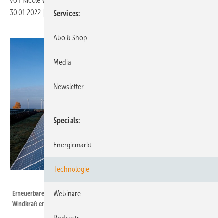
von
Nicole Weinhold
30.01.2022
|
Druckvorschau
Services
Abo & Shop
Media
Newsletter
Specials
Energiemarkt
Technologie
Stephan Rudolph-Kramer/Wemag
Erneuerbare müssen das Netz entlasten. Die Photovoltaik und die
Webinare
Windkraft ergänzen sich nicht nur hinsichtlich des Erzeugungsprofils.
Podcasts