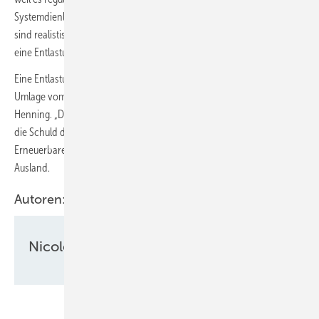
Systemdienlichkeit teilhaben, so Peter. „15 Millionen E-Autos bis 2030
sind realistisch“, hier sei eine Kopplung mit Mieterstrom möglich, die
eine Entlastung schaffe.
Eine Entlastung der Verbraucher werde auch die Wegnahme der EEG-
Umlage vom Strompreis bringen. „Das ist eine gute Sache“, so
Henning. „Die Preiserhöhungen, die wir jetzt gerade haben, ist nicht
die Schuld der Energiewende. Im Gegenteil: Es sei gut, auf
Erneuerbare zu setzen für eine finanzielle Unabhängigkeit etwa vom
Ausland.
Autoren:
Nicole Weinhold