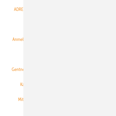
ADRESSBUCH der WIND- und SOLARENERGIE
AGB
Alle Inhalte chronologisch
Anmelden
Anmeldung & Registrierung
Datenschutz
E-Paper
ERNEUERBARE ENERGIEN abonnieren
Gentner Energy Media
Gentner Verlag
Impressum
Karriere bei Gentner
Team
Mediaservice
Mitgliedschaften und Engagement
Newsletter
Privacy Manager
RSS-Feed