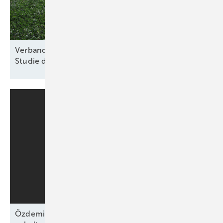
Verband für nachhaltige Agri-PV kritisiert Kosten-
Studie des
Thünen-Instituts
Özdemirs schwarz-grünes Bündnis beschließt