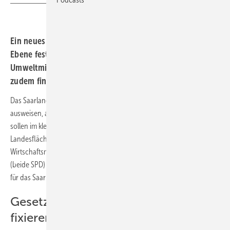
Ein neues Gesetz wird Teilflächenziele auf kommunaler
Ebene festlegen, so planen es Wirtschafts- und
Umweltministerium. Die Standortgemeinden sollen
zudem finanziell profitieren.
Das Saarland will mehr und schneller Flächen für Windenergienutzung
ausweisen, als das die Bundesregierung vorgeschrieben, hat. Bis 2030
sollen im kleinsten deutschen Flächenland 2 Prozent der
Landesfläche für Windenergie reserviert werden, kündigten
Wirtschaftsminister Jürgen Barke und Umweltministerin Petra Berg
(beide SPD) an. Im Windenergieflächenbedarfsgesetz (WindBG) sind
für das Saarland bis 2032 nur 1,8 Prozent vorgesehen.
Gesetz soll kommunale Flächenziele
fixieren