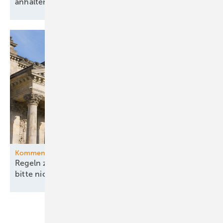
anhaltende Energiewende ohne
Fahrplan
Kommentar
Regeln zu China und Versorgungssicherheit –
bitte nicht ohne
EEG!