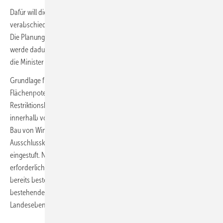
Dafür will die Landesregierung Anfang kommendes Jahres ein Gesetz
verabschieden, das Teilflächenziele auf kommunaler Ebene festlegt.
Die Planungshoheit und damit die Steuerung des Windenergieausbaus
werde dadurch auch zukünftig bei den Kommunen liegen, betonten
die Minister bei der Vorstellung der Pläne.
Grundlage für die Teilflächenziele ist eine landesweite
Flächenpotentialstudie, die denkbare Ausschluss- und
Restriktionskriterien ermittelt hat: Flächen, die beispielsweise
innerhalb von Naturschutzgebieten liegen, kommen demnach für den
Bau von Windenergieanlagen nicht in Frage (gesetzliches
Ausschlusskriterium). Die Restriktionen wurden in fünf Risikoklassen
eingestuft. Nur in der höchsten Risikoklasse sei eine Einzelfallprüfung
erforderlich, hieß es. In die Flächenpotenzialstudie wurden auch
bereits bestehende und geplante Windenergieanlagen sowie die
bestehenden Flächenausweisungen auf kommunaler und
Landesebene einbezogen.