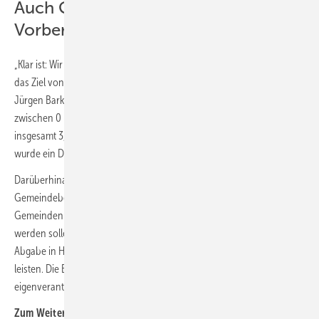
Auch Gemeindebeteiligungsgesetz in
Vorbereitung
„Klar ist: Wir haben genügend Platz, um beim Ausbau der Windenergie
das Ziel von zwei Prozent der Landesfläche zu erreichen“, sagte
Jürgen Barke. Die Flächenpotenziale der Gemeinden variierten
zwischen 0 Prozent und 10,18 Prozent und ergäben für das Saarland
insgesamt 3,19 Prozent. Um keine Gemeinde zu stark zu belasten,
wurde ein Deckel bei 3,46 Prozent festgelegt.
Darüberhinaus plant das Land, im kommenden Jahr ein
Gemeindebeteiligungsgesetz zu verabschieden, mit dem die
Gemeinden an den Erlösen von Wind- und PV-Anlagen beteiligt
werden sollen. Betreiber sollen gesetzlich verpflichtet werden, eine
Abgabe in Höhe von 0,2 Cent/kWh an die jeweilige Kommune zu
leisten. Die Einnahmen sollen in den jeweiligen Kommunen
eigenverantwortlich für Gemeinwohlprojekte eingesetzt werden. (kw)
Zum Weiterlesen: