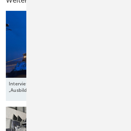
Weitere Inhalte
Interview zu Jobs in der Windbranche:
„Ausbildungsquote niedriger als
Krankenstand“