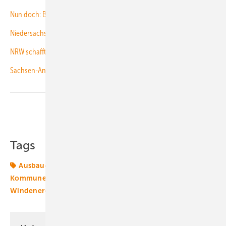
Nun doch: Bayern will 1.000 neue Windräder bis 2030
Niedersachsen verdoppelt Flächen für Windenergie
NRW schafft den Mindestabstand ab
Sachsen-Anhalt legt Flächenziele für die Windenergie fest
Teilen
Link kopieren
Tags
Ausbau-Ziele
Bundespolitik
Erneuerbare in
Kommunen
Flächennutzungsplan
Gemeinde
Windenergie
onshore-wind