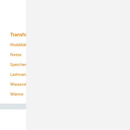
Offshore-Wind
Solar
Bioenergie
Transformation
Energieversorger
Service
Mobilität
Kommunen
Netze
Stadtwerke
Speicher
Energiekonzerne
Lastmanagement
Wasserstoff
Wärme
Abo- & Leserservice