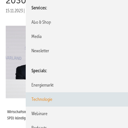
2030 für Wind ausweisen
Services
15.11.2023
|
Druckvorschau
Abo & Shop
Media
Newsletter
Specials
Energiemarkt
Technologie
MWIDE
Wirtschaftsminister Jürgen Barke und Umweltministerin Petra Berg (beide
Webinare
SPD) kündigen mehr Flächen für Windenergienutzung an.
Podcasts