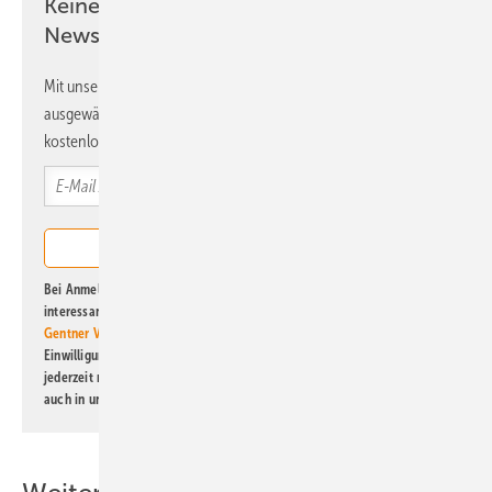
Keine Zeit? Kein Problem mit dem ERE
Newsletter!
Mit unserem Newsletter erhalten Sie regelmäßig von uns
ausgewählte Informationen und Neuigkeiten, gebündelt und
kostenlos direkt ins Postfach.
Bei Anmeldung zu diesem Newsletter bin ich damit einverstanden, über
interessante Verlags- und Online-Angebote
der Marken der Alfons W.
Gentner Verlag GmbH & Co. KG
informiert zu werden. Diese
Einwilligung kann ich jederzeit widerrufen und eine Abmeldung ist
jederzeit möglich. Informationen zum Umgang mit Daten finden Sie
auch in unserer
Datenschutzerklärung
.