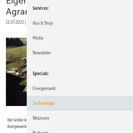
Eigenverbrauch in
Services
Agrarbetrieben
11.07.2022
|
Druckvorschau
Abo & Shop
Media
Newsletter
Specials
Energiemarkt
Technologie
ENdorado
Webinare
Die Größe der Solaranlage und eines Batteriespeichers muss zum
Energieverbrauch des Landwirtschaftsbetriebs passen.
Podcasts