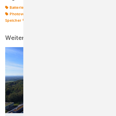
Batteriespeicher
Eigenverbrauch
Landwirtschaft
Photovoltaik
Photovoltaikanlage
Planung
Speicher
Stromspeicher
Weitere Inhalte