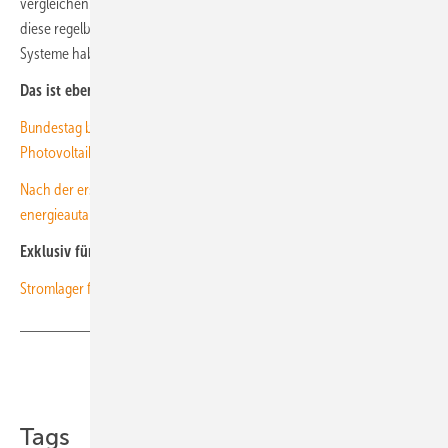
vergleichen. Je komplexer die Systeme werden, desto eher stoßen
diese regelbasierten Systeme an ihre Grenzen. Die dynamischen
Systeme haben zudem ein größeres Optimierungspotential. (su)
Das ist ebenfalls interessant für Sie:
Bundestag beschließt EEG-Novelle: Was ändert sich für die
Photovoltaik?
Nach der ersten Heizsaison: Firmengebäude von My PV ist bilanziell
energieautark
Exklusiv für Abonnenten:
Strom lager für den Betrieb
Teilen
Link kopieren
Tags