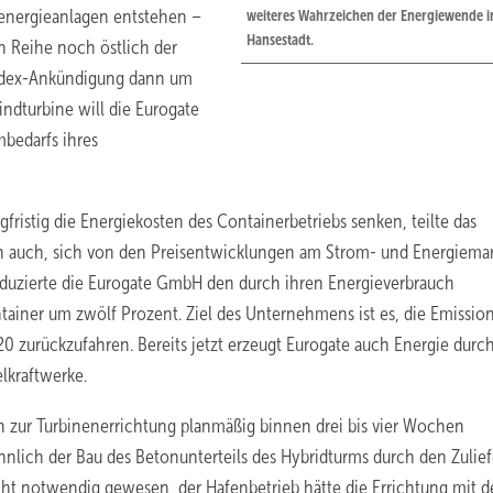
energieanlagen entstehen –
weiteres Wahrzeichen der Energiewende i
Hansestadt.
en Reihe noch östlich der
Nordex-Ankündigung dann um
ndturbine will die Eurogate
mbedarfs ihres
fristig die Energiekosten des Containerbetriebs senken, teilte das
h auch, sich von den Preisentwicklungen am Strom- und Energiemar
duzierte die Eurogate GmbH den durch ihren Energieverbrauch
ainer um zwölf Prozent. Ziel des Unternehmens ist es, die Emissio
 zurückzufahren. Bereits jetzt erzeugt Eurogate auch Energie durc
lkraftwerke.
en zur Turbinenerrichtung planmäßig binnen drei bis vier Wochen
ich der Bau des Betonunterteils des Hybridturms durch den Zulief
icht notwendig gewesen, der Hafenbetrieb hätte die Errichtung mit d