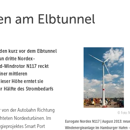
n am Elbtunnel
den kurz vor dem Elbtunnel
nun dritte Nordex-
nd-Windrotor N117 reckt
iner mittleren
ieser Höhe erntet sie
ur Hälfte des Strombedarfs
er von der Autobahn Richtung
Foto: 
chteten Nordexturbinen. Im
Eurogate Nordex N117 | August 2013: neu
ieprojektes Smart Port
Windenergieanlage im Hamburger Hafen -