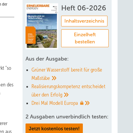
n der
Heft 06-2026
Inhaltsverzeichnis
Einzelheft
bestellen
Aus der Ausgabe:
kt "so
Grüner Wasserstoff bereit für große
Maßstäbe
nen des
Realisierungskompetenz entscheidet
h
über den
Erfolg
Drei Mal Modell
Europa
2 Ausgaben unverbindlich testen:
erer
Jetzt kostenlos testen!
en aus