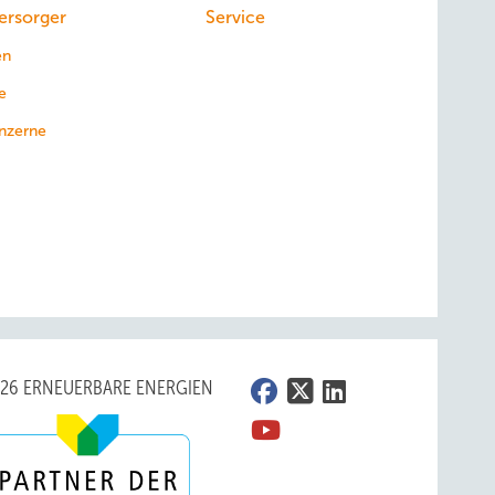
ersorger
Service
en
e
nzerne
026 ERNEUERBARE ENERGIEN