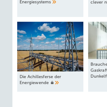
Energiesystems
clever
n
Brauche
Gaskraf
Dunkelf
D ie A chillesferse der
Energiewende