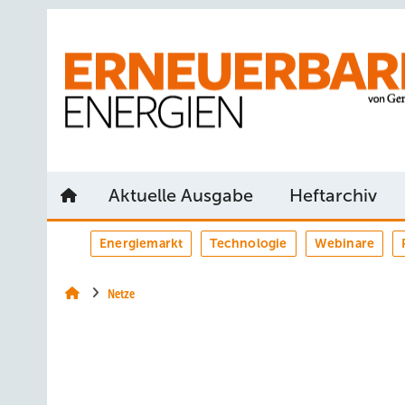
Springe
Springe
Springe
auf
auf
auf
Hauptinhalt
Hauptmenü
SiteSearch
Aktuelle Ausgabe
Heftarchiv
Energiemarkt
Technologie
Webinare
Netze