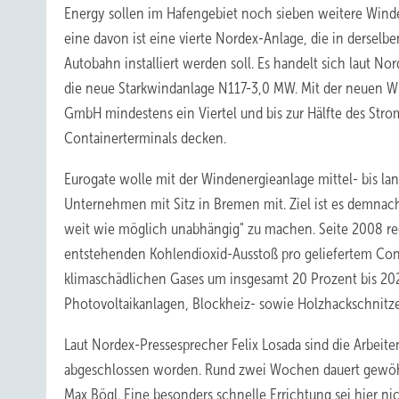
Energy sollen im Hafengebiet noch sieben weitere Wind
eine davon ist eine vierte Nordex-Anlage, die in derselb
Autobahn installiert werden soll. Es handelt sich laut 
die neue Starkwindanlage N117-3,0 MW. Mit der neuen Wi
GmbH mindestens ein Viertel und bis zur Hälfte des Stro
Containerterminals decken.
Eurogate wolle mit der Windenergieanlage mittel- bis lang
Unternehmen mit Sitz in Bremen mit. Ziel ist es demnac
weit wie möglich unabhängig" zu machen. Seite 2008 re
entstehenden Kohlendioxid-Ausstoß pro geliefertem Cont
klimaschädlichen Gases um insgesamt 20 Prozent bis 2020
Photovoltaikanlagen, Blockheiz- sowie Holzhackschnitze
Laut Nordex-Pressesprecher Felix Losada sind die Arbeit
abgeschlossen worden. Rund zwei Wochen dauert gewöhnl
Max Bögl. Eine besonders schnelle Errichtung sei hier n