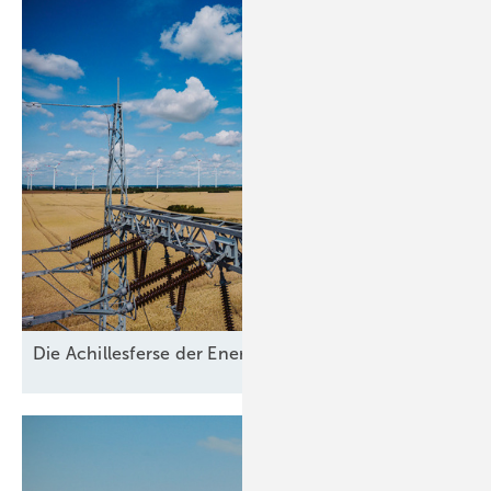
D ie A chillesferse der
Energiewende