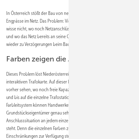
In Österreich stößt der Bau von neuen Solaranlagen immer wieder auf
Engpässe im Netz. Das Problem: Viele Projektierer und Handwerker
wisse nicht, wo noch Netzanschlüsse und Netzkapazitäten frei sind
und wo das Netz bereits an seine Grenzen stößt. Dies führt immer
wieder zu Verzögerungen beim Bau neuer Sonnengeneratoren.
Farben zeigen die Auslastung an
Dieses Problem löst Niederösterreich Netz (Netz NÖ) jetzt mit einer
interaktiven Trafokarte. Auf dieser können Handwerker und Planer
vorher sehen, wo noch freie Kapazitäten im Netz sind – tagesaktuell
und bis auf die einzelne Trafostation heruntergebrochen. Über ein
Farbleitsystem können Handwerker und Planer, aber auch Haus- und
Grundstückseigentümer genau sehen, wie es um die
Anschlusssituation an jedem einzelnen Trafo in Niederösterreich
steht. Denn die einzelnen Farben zeigen an, ob freie Anschlüsse ohne
Einschränkungen zur Verfügung stehen, ob es schon regionale oder