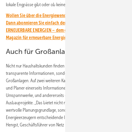
lokale Engpässe gibt oder ob keine Netzanschlüsse mehr frei sind.
Wollen Sie über die Energiewende auf dem Laufenden bleiben?
Dann abonnieren Sie einfach den kostenlosen Newsletter von
ERNEUERBARE ENERGIEN – dem größten verbandsunabhängigen
Magazin für erneuerbare Energien in Deutschland!
Auch für Großanlagen geeignet
Nicht nur Haushaltskunden finden auf der Webseite von Netz NÖ
transparente Informationen, sondern auch Betreiber von
Großanlagen. Auf zwei weiteren Karten bekommen die Investoren
und Planer einerseits Informationen über das Versorgungsgebiet der
Umspannwerke, und andererseits den Status über geplante
Ausbauprojekte. „Das bietet nicht nur Energiegemeinschaften eine
wertvolle Planungsgrundlage, sondern liefert allen zukünftigen
Energieerzeugern entscheidende Informationen“, betont Werner
Hengst, Geschäftsführer von Netz NÖ.