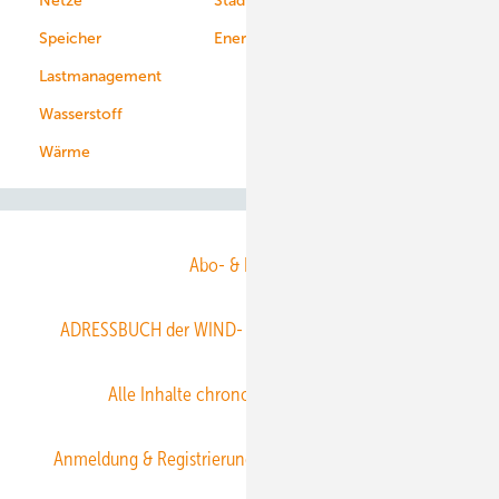
Netze
Stadtwerke
Speicher
Energiekonzerne
Lastmanagement
Wasserstoff
Wärme
Abo- & Leserservice
ADRESSBUCH der WIND- und SOLARENERGIE
AGB
Alle Inhalte chronologisch
Anmelden
Anmeldung & Registrierung
Datenschutz
E-Paper