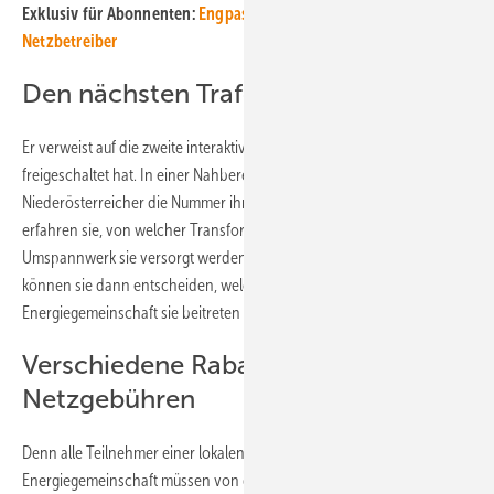
Exklusiv für Abonnenten:
Engpassmanagement von und für
Netzbetreiber
Den nächsten Trafo finden
Er verweist auf die zweite interaktive Karte, die der Netzbeitreiber
freigeschaltet hat. In einer Nahbereichsabfrage können die
Niederösterreicher die Nummer ihres Zählpunktes eingeben. Danach
erfahren sie, von welcher Transformatorstation und von welchem
Umspannwerk sie versorgt werden. Auf Basis dieser Information
können sie dann entscheiden, welcher Erneuerbaren
Energiegemeinschaft sie beitreten können.
Verschiedene Rabatte auf
Netzgebühren
Denn alle Teilnehmer einer lokalen Erneuerbaren
Energiegemeinschaft müssen von derselben Transformatorstation