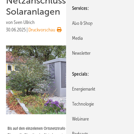
Netzanschlüsse für
Services
Solaranlagen
von
Sven Ullrich
Abo & Shop
30.06.2025
|
Druckvorschau
Media
Newsletter
Specials
Energiemarkt
Technologie
Webinare
Netz NÖ
Bis auf den einzelenen Ortsnetztrafo können die Hauseigentümer und
Podcasts