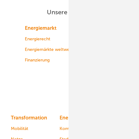
Unsere Themen
Energiemarkt
Technologie
Energierecht
Planung
Energiemärkte weltweit
Logistik
Finanzierung
Betrieb
Onshore-Wind
Offshore-Wind
Solar
Bioenergie
Transformation
Energieversorger
Service
Mobilität
Kommunen