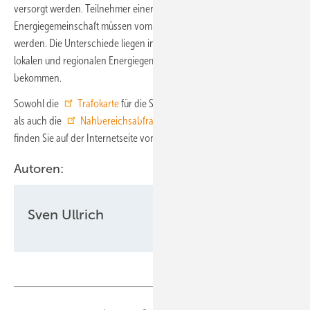
versorgt werden. Teilnehmer einer regionalen Erneuerbaren
Energiegemeinschaft müssen vom gleichen Umspannwerk versorgt
werden. Die Unterschiede liegen in der Höhe des Rabatts, den die
lokalen und regionalen Energiegemeinschaften bei den Netzgebühren
bekommen.
Sowohl die
Trafokarte
für die Suche nach freien Netzanschlüssen
als auch die
Nahbereichsabfrage
für die Energiegemeinschaften
finden Sie auf der Internetseite von Netz NÖ.
Autoren:
Sven Ullrich