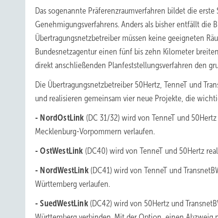
Das sogenannte Präferenzraumverfahren bildet die erste 
Genehmigungsverfahrens. Anders als bisher entfällt die 
Übertragungsnetzbetreiber müssen keine geeigneten Räum
Bundesnetzagentur einen fünf bis zehn Kilometer breite
direkt anschließenden Planfeststellungsverfahren den g
Die Übertragungsnetzbetreiber 50Hertz, TenneT und Tra
und realisieren gemeinsam vier neue Projekte, die wicht
- NordOstLink
(DC 31/32) wird von TenneT und 50Hertz
Mecklenburg-Vorpommern verlaufen.
- OstWestLink
(DC40) wird von TenneT und 50Hertz real
- NordWestLink
(DC41) wird von TenneT und TransnetB
Württemberg verlaufen.
- SuedWestLink
(DC42) wird von 50Hertz und TransnetB
Württemberg verbinden. Mit der Option, einen Abzweig n