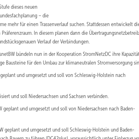
Stufe dieses neuen
Bundesfachplanung – die
e mehr für einen Trassenverlauf suchen. Stattdessen entwickelt di
n Präferenzraum. In diesem planen dann die Übertragungsnetzbetrei
rundstücksgenauen Verlauf der Verbindungen.
nsnetBW bündeln nun in der Kooperation StromNetzDC ihre Kapazitä
ige Bausteine für den Umbau zur klimaneutralen Stromversorgung sin
 geplant und umgesetzt und soll von Schleswig-Holstein nach
isiert und soll Niedersachsen und Sachsen verbinden.
W geplant und umgesetzt und soll von Niedersachsen nach Baden-
W geplant und umgesetzt und soll Schleswig-Holstein und Baden-
ach Bayern zu führen (DC42plus), voraussichtlich unter Einbezug v