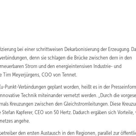
fizierung bei einer schrittweisen Dekarbonisierung der Erzeugung. Da
mverbindungen, denn sie schlagen die Brücke zwischen dem in den
neuerbaren Strom und den energieintensiven Industrie- und
te Tim Meyerjürgens, COO von Tennet.
Zu-Punkt-Verbindungen geplant worden, heißt es in der Presseinfor
nnovative Technik miteinander vernetzt werden. „Durch die vorges
mals Kreuzungen zwischen den Gleichstromleitungen. Diese Kreuz
 Stefan Kapferer, CEO von 50 Hertz. Dadurch ergäben sich Vorteile,
snetzes angehe.
etreiber den ersten Austausch in den Regionen, parallel zur öffentl