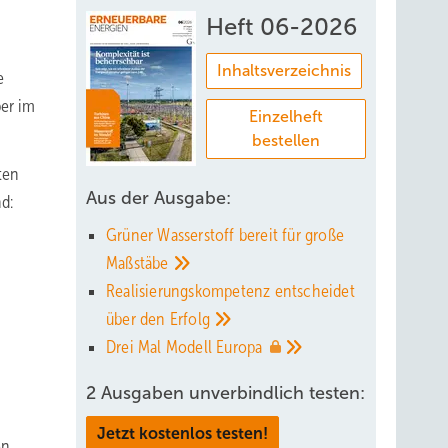
Heft 06-2026
Inhaltsverzeichnis
e
ber im
Einzelheft
bestellen
ten
Aus der Ausgabe:
d:
Grüner Wasserstoff bereit für große
Maßstäbe
Realisierungskompetenz entscheidet
über den
Erfolg
Drei Mal Modell
Europa
2 Ausgaben unverbindlich testen:
Jetzt kostenlos testen!
on