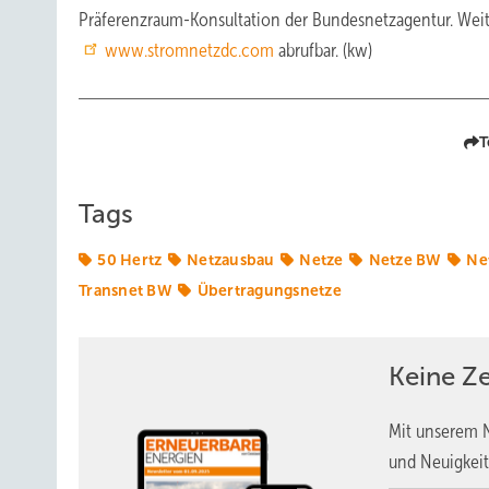
Präferenzraum-Konsultation der Bundesnetzagentur. Weit
www.stromnetzdc.com
abrufbar. (kw)
T
Tags
50 Hertz
Netzausbau
Netze
Netze BW
Ne
Transnet BW
Übertragungsnetze
Keine Z
Mit unserem N
und Neuigkeit