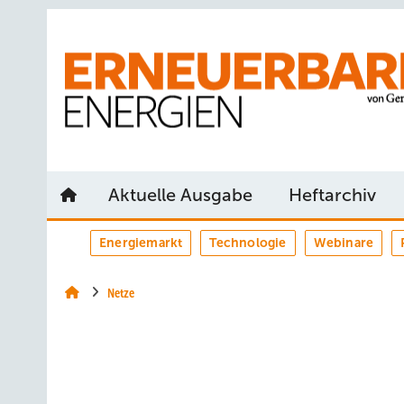
Springe
Springe
Springe
auf
auf
auf
Hauptinhalt
Hauptmenü
SiteSearch
Aktuelle Ausgabe
Heftarchiv
Energiemarkt
Technologie
Webinare
Netze