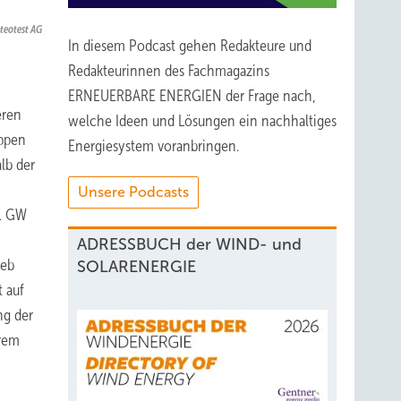
teotest AG
In diesem Podcast gehen Redakteure und
Redakteurinnen des Fachmagazins
ERNEUERBARE ENERGIEN der Frage nach,
eren
welche Ideen und Lösungen ein nachhaltiges
appen
Energiesystem voranbringen.
lb der
Unsere Podcasts
 1 GW
ADRESSBUCH der WIND- und
ieb
SOLARENERGIE
t auf
ng der
urem