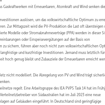
n
aus Gaskraftwerken mit Erneuerbaren, Atomkraft und Wind senken di
nvestitionen auslösen, um das volkswirtschaftliche Optimum zu err
eren. Zur Mittagszeit wird die PV-Produktion die Last oft übersteigen
sierte Modelle oder Stromabnahmeverträge (PPA) werden in dieser Si
reinbarungen oder Einspeisevergütungen auf der Basis von
n zu sichern, führen aber noch nicht zum volkswirtschaftlichen O
langfristige und kurzfristige Investitionen. Jemand muss letztlich für
heit hoch genug bleibt und Zubauziele der Erneuerbaren erreicht we
etz nicht modelliert. Die Abregelung von PV und Wind trägt sicherl
senken.
eilnetze regelt. Eine Arbeitsgruppe des IEA PVPS Task 14 hat im Früh
Verteilnetzbetreiber von Südaustralien hat im Juli 2023 eine neue
nlagen auf Gebäuden eingeführt. In Deutschland sind geringfügige