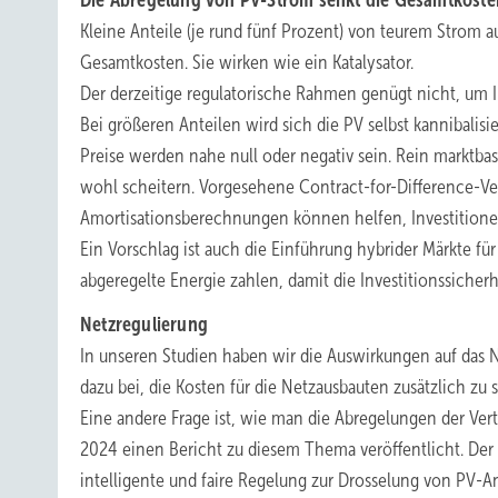
Die Abregelung von PV-Strom senkt die Gesamtkoste
Kleine Anteile (je rund fünf Prozent) von teurem Strom 
Gesamtkosten. Sie wirken wie ein Katalysator.
Der derzeitige regulatorische Rahmen genügt nicht, um I
Bei größeren Anteilen wird sich die PV selbst kannibalisi
Preise werden nahe null oder negativ sein. Rein marktba
wohl scheitern. Vorgesehene Contract-for-Difference-Ve
Amortisationsberechnungen können helfen, Investitione
Ein Vorschlag ist auch die Einführung hybrider Märkte für 
abgeregelte Energie zahlen, damit die Investitionssicher
Netzregulierung
In unseren Studien haben wir die Auswirkungen auf das N
dazu bei, die Kosten für die Netzausbauten zusätzlich zu 
Eine andere Frage ist, wie man die Abregelungen der Vert
2024 einen Bericht zu diesem Thema veröffentlicht. Der 
intelligente und faire Regelung zur Drosselung von PV-A