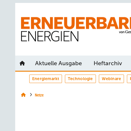
Springe
Springe
Springe
auf
auf
auf
Hauptinhalt
Hauptmenü
SiteSearch
Aktuelle Ausgabe
Heftarchiv
Energiemarkt
Technologie
Webinare
Netze