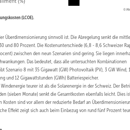
Me
hungskosten (LCOE).
er Überdimensionierung sinnvoll ist. Die Abregelung senkt die mittl
30 und 80 Prozent. Die Kostenunterschiede (6,8 - 8,6 Schweizer R
ocent) zwischen den neun Szenarien sind gering. Sie liegen innerha
hwankungen. Das bedeutet, dass alle untersuchten Kombinationen
gibt Szenario 8 mit 35 Gigawatt (GW) Photovoltaik (PV), 3 GW Wind,
ung und 12 Gigawattstunden (GWh) Batteriespeicher.
Windenergie teurer ist als die Solarenergie in der Schweiz. Der Betr
den (sieben Monate) senkt die Gesamtkosten ebenfalls leicht. Dies is
en Kosten sind vor allem der reduzierte Bedarf an Überdimensionieru
che Effekt zeigt sich auch beim Einbezug von rund fünf Prozent te