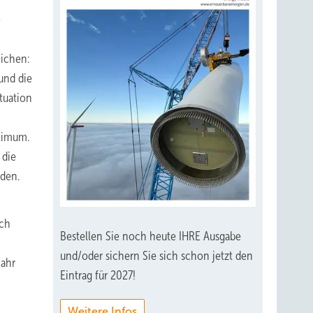
e
eichen:
 und die
tuation
ptimum.
 die
rden.
ich
Bestellen Sie noch heute IHRE Ausgabe
und/oder sichern Sie sich schon jetzt den
jahr
Eintrag für 2027!
Weitere Infos