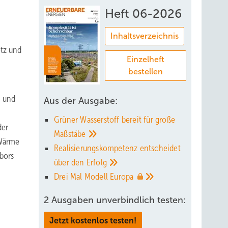
Heft 06-2026
Inhaltsverzeichnis
etz und
Einzelheft
bestellen
- und
Aus der Ausgabe:
Grüner Wasserstoff bereit für große
der
Maßstäbe
 Wärme
Realisierungskompetenz entscheidet
bors
über den
Erfolg
Drei Mal Modell
Europa
2 Ausgaben unverbindlich testen:
Jetzt kostenlos testen!