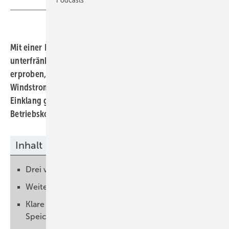
Mit einer Beteiligung am Großspeicher im
unterfränkischen Haßfurt will der Ökoenergieversorger
erproben, wie die volatile Solar- und
Windstromproduktion besser mit dem Verbrauch in
Einklang gebracht werden kann. Dazu wird ein neues
Betriebskonzept aufgesetzt.
Inhalt
Drei verschiedene Fahrweisen des Speichers
Weiteres Betriebskonzept aufgesetzt
Klare Hierarchie der Stromnutzung und
Speicherung