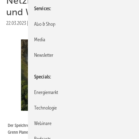
Netzintegration von Solar-
Services
und Windstrom
22.03.2023
|
Druckvorschau
Abo & Shop
Media
Newsletter
Specials
Energiemarkt
Technologie
Stadtwerk Haßfurt
Webinare
Der Speichre in Haßfurt ist schon seit 2021 in Betrieb. Mit dem Einstieg von
Grenn Planet Energy wird ein neues Betriebskonzept getestet.
Podcasts