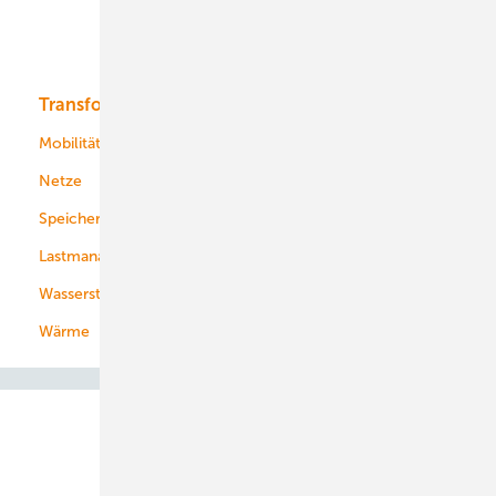
Solar
Bioenergie
Transformation
Energieversorger
Service
Mobilität
Kommunen
Netze
Stadtwerke
Speicher
Energiekonzerne
Lastmanagement
Wasserstoff
Wärme
Abo- & Leserservice