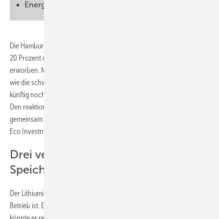
Energiewendetaugliche Vermarktung
Die Hamburger Ökoenergiegenossenschaft Green Planet Energy hat
20 Prozent der Anteile an einem Großspeicher im fränkischen Haßfurt
erworben. Mit der Beteiligung an der Anlage will der Versorger testen,
wie die schwankende Erzeugung von Windkraft- und Solaranlagen
künftig noch besser an den Stromverbrauch angepasst werden kann.
Den reaktionsschnellen Speicher betreibt die Genossenschaft
gemeinsam mit den Städtischen Betrieben Haßfurt und der Vispiron
Eco Investment.
Drei verschiedene Fahrweisen des
Speichers
Der Lithiumionen-Speicher in Haßfurt ist schon seit Herbst 2021 in
Betrieb ist. Er hat eine Kapazität von zehn Megawattstunden. Damit
könnte er rein rechnerisch 1.000 Haushalte für mehr als 24 Stunden