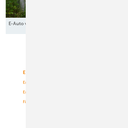
E-Auto wird
Netzpuffer
Unsere Themen
Energiemarkt
Technologie
Energierecht
Planung
Energiemärkte weltweit
Logistik
Finanzierung
Betrieb
Onshore-Wind
Offshore-Wind