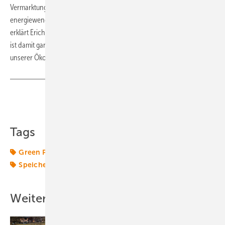
Vermarktungskonzept kann der Batteriespeicher
energiewendedienlich und wirtschaftlich zugleich genutzt werden“,
erklärt Erich Pick. „Das bringt die Energiewende insgesamt voran und
ist damit ganz im Sinne unserer Kund:innen und der Mitglieder
unserer Ökoenergiegenossenschaft“, betont er. (su)
Teilen
Link kopieren
Tags
Green Planet Energy
Großspeicher
Photovoltaik
Speicher
Transformation
Windkraft
Ökostrom
Weitere Inhalte