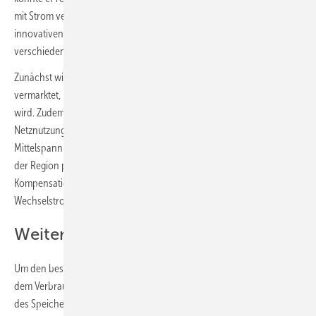
mit Strom versorgen. Die Anlage wird derzeit schon mit einem
innovativen Konzept betrieben. Dieses setzt sich aus drei
verschiedenen Fahrweisen zusammen.
Zunächst wird die Flexibilität des Speichers im Intradayhandel
vermarktet, bei dem Strom tagesaktuell und kontinuierlich gehandelt
wird. Zudem senkt die Batterie mit ihren neun Megawatt Leistung die
Netznutzungskosten an der Übergabestelle zwischen Verteilnetz und
Mittelspannungsebene. Davon können wiederum Stromkund:innen
der Region profitieren. Zusätzlich wird der Speicher für die
Kompensation von Blindleistung genutzt, was energietechnisch im
Wechselstromnetz notwendig ist.
Weiteres Betriebskonzept aufgesetzt
Um den besseren Ausgleich der volatilen Ökostromeinspeisung mit
dem Verbrauch zu erproben, wird ein zusätzliches Betriebskonzept
des Speichers eingeführt. Auf diese Weise sollen die Schwankungen