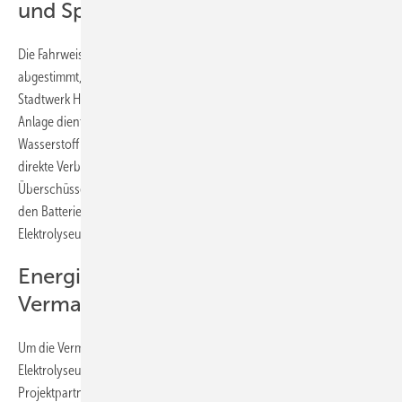
und Speicherung
Die Fahrweise des Speichers sei zugleich auf den Elektrolyseur
abgestimmt, den die Hamburger seit 2016 gemeinsam mit dem
Stadtwerk Haßfurt betreiben, gibt Green Planet Energy bekannt. Diese
Anlage dient wiederum dazu, bei Stromüberschuss erneuerbaren
Wasserstoff herzustellen. Allerdings hat aus Effizienzgründen der
direkte Verbrauch des produzierten Ökostroms Vorrang. Wenn
Überschüsse vorhanden sind, werden diese wiederum zunächst in
den Batteriespeicher eingelagert. Erst wenn dieser voll ist, springt der
Elektrolyseur an und produziert Wasserstoff.
Energiewendetaugliche
Vermarktung
Um die Vermarktung der Speicherleistung und die Steuerung des
Elektrolyseurs kümmert sich SE Trade, ein Tochterunternehmen des
Projektpartners Vispiron. „Durch das neuartige Betriebs- und