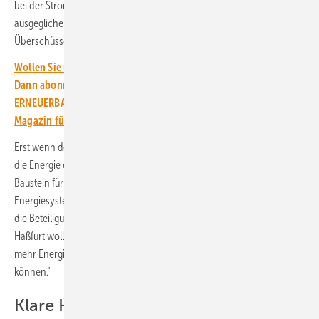
bei der Stromerzeugung durch Wind- und Solarkraftwerke
ausgeglichen werden. Denn der Speicher lagert eventuelle
Überschüsse zwischen, wenn sonst zu viel Strom im Netz wäre.
Wollen Sie über die Energiewende auf dem Laufenden bleiben?
Dann abonnieren Sie einfach den kostenlosen Newsletter von
ERNEUERBARE ENERGIEN – dem größten verbandsunabhängigen
Magazin für erneuerbare Energien in Deutschland!
Erst wenn der Verbrauch höher als die Stromproduktion ist, speist er
die Energie ein. „Batteriespeicher sind grundsätzlich ein wichtiger
Baustein für die Energiewende“, begründet Erich Pick, Leiter
Energiesysteme & Technologische Systeme bei Green Planet Energy,
die Beteiligung am Haßfurter Speicher. „Mit dem Großspeicher in
Haßfurt wollen wir unter realen Bedingungen erproben, wie wir noch
mehr Energie aus Wind und Sonne in unser Portfolio integrieren
können.“
Klare Hierarchie der Stromnutzung