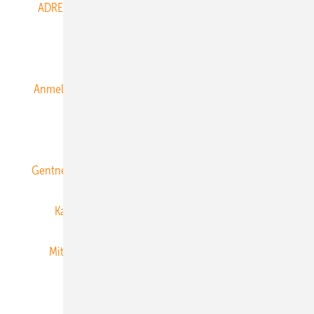
ADRESSBUCH der WIND- und SOLARENERGIE
AGB
Alle Inhalte chronologisch
Anmelden
Anmeldung & Registrierung
Datenschutz
E-Paper
ERNEUERBARE ENERGIEN abonnieren
Gentner Energy Media
Gentner Verlag
Impressum
Karriere bei Gentner
Team
Mediaservice
Mitgliedschaften und Engagement
Newsletter
Privacy Manager
RSS-Feed