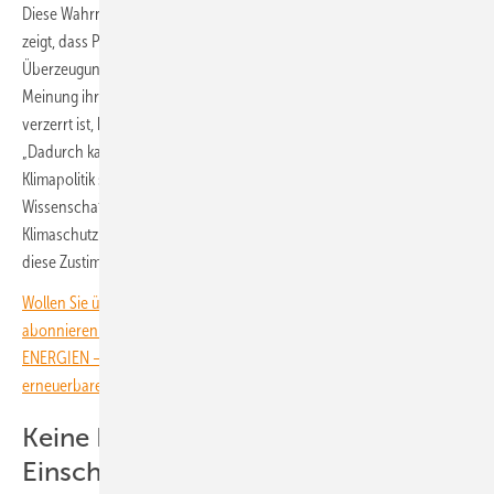
Diese Wahrnehmungslücke birgt eine Gefahr: Frühere Forschung
zeigt, dass Politiker ihr Verhalten nicht nur an ihren eigenen
Überzeugungen ausrichten, sondern auch an dem, was sie für die
Meinung ihrer Wählerschaft halten. Wenn diese Wahrnehmung
verzerrt ist, kann dies politische Entscheidungen beeinflussen.
„Dadurch kann leicht der Eindruck entstehen, ambitionierte
Klimapolitik sei politisch riskanter, als sie tatsächlich ist“, sagt
Wissenschaftler Sevincer. „Die größte Hürde für manche
Klimaschutzmaßnahmen könne daher die falsche Annahme sein, dass
diese Zustimmung fehlt.“
Wollen Sie über die Energiewende auf dem Laufenden bleiben? Dann
abonnieren Sie den kostenlosen Newsletter von ERNEUERBARE
ENERGIEN – dem größten verbandsunabhängigen Magazin für
erneuerbare Energien in Deutschland!
Keine Partei liegt bei der
Einschätzung richtig