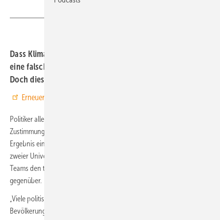
Dass Klimaschutzmaßnahmen Wählerstimmen kosten, ist
eine falsche Wahrnehmung der Politik, ergab eine Studie.
Doch diese Fehleinschätzung kann fatale Folgen haben.
Erneuerbare Energien bei Google bevorzugen
Politiker aller Parteien unterschätzen offenbar systematisch die
Zustimmung der Bevölkerung, zum Klimaschutz. Dies ist das zentrale
Ergebnis einer Befragung von knapp 1.600 Politikern, die Forschende
zweier Universitäten erhoben haben. Diese Ergebnisse stellten die
Teams den tatsächlichen Einstellungen von über 2.000 Bürgern
gegenüber.
„Viele politische Entscheidungsträger scheinen zu glauben, dass die
Bevölkerung deutlich skeptischer gegenüber Klimaschutz ist, als sie