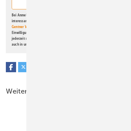
Bei Anmeldung zu diesem Newsletter bin ich damit einverstanden, über
interessante Verlags- und Online-Angebote
der Marken der Alfons W.
Gentner Verlag GmbH & Co. KG
informiert zu werden. Diese
Einwilligung kann ich jederzeit widerrufen und eine Abmeldung ist
jederzeit möglich. Informationen zum Umgang mit Daten finden Sie
auch in unserer
Datenschutzerklärung
.
Weitere Inhalte