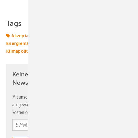
Teilen
Link kopieren
Tags
Akzeptanz
Bundespolitik
Energiemarkt
Energiemärkte weltweit
Forschung
Klimagesetze
Klimapolitik
Klimaschutz
Klimaschutzziele
Keine Zeit? Kein Problem mit dem ERE
Newsletter!
Mit unserem Newsletter erhalten Sie regelmäßig von uns
ausgewählte Informationen und Neuigkeiten, gebündelt und
kostenlos direkt ins Postfach.