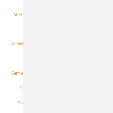
Abo- & Leserservice
ADRESSBUCH der WIND- und SOLARENERGIE
AGB
Alle Inhalte chronologisch
Anmelden
Anmeldung & Registrierung
Datenschutz
E-Paper
ERNEUERBARE ENERGIEN abonnieren
Gentner Energy Media
Gentner Verlag
Impressum
Karriere bei Gentner
Team
Mediaservice
Mitgliedschaften und Engagement
Newsletter