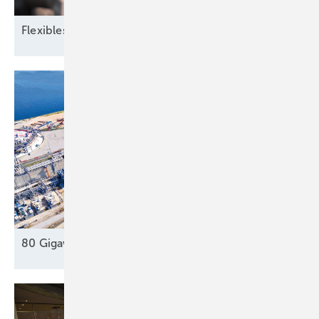
Flexibles
Zusammenspiel
80 Gigawatt gegen die Dunkelflaute
?