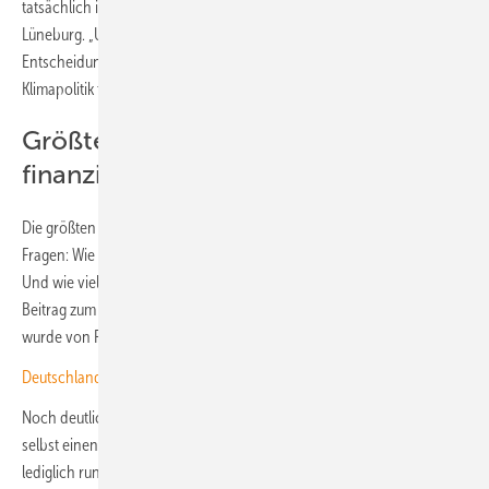
tatsächlich ist“, sagt Timur Sevincer von der Leuphana Universität
Lüneburg. „Unsere Daten legen nahe, dass politische
Entscheidungsträger die gesellschaftliche Unterstützung für wirksame
Klimapolitik teilweise erheblich unterschätzen.“
Größter Irrtum bei der Bereitschaft,
finanziell beizutragen
Die größten Wahrnehmungslücken fanden die Forschenden bei zwei
Fragen: Wie stark unterstützt die Bevölkerung wirksame Klimagesetze?
Und wie viele Menschen wären bereit, selbst einen finanziellen
Beitrag zum Klimaschutz zu leisten? Die Akzeptanz von Gesetzen
wurde von Politikern um mehr als ein Viertel unterschätzt.
Deutschlands Klimaschutzlücke wächst
Noch deutlicher fiel die Fehleinschätzung bei der Bereitschaft aus,
selbst einen finanziellen Beitrag zu leisten. Politiker schätzten, dass
lediglich rund 18 Prozent der Bevölkerung bereit wären, monatlich ein