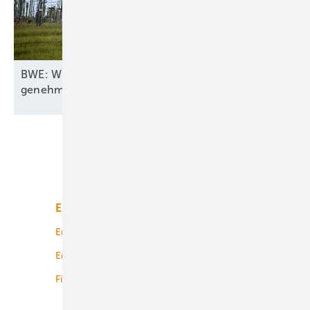
BWE: Wirkleistungsbegrenzung für drei Viertel aller
genehmigten
Windturbinen
Unsere Themen
Energiemarkt
Technologie
Energierecht
Planung
Energiemärkte weltweit
Logistik
Finanzierung
Betrieb
Onshore-Wind