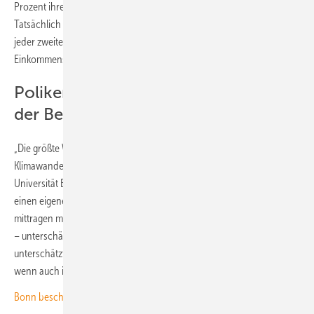
Prozent ihres Einkommens für wirksameren Klimaschutz beizutragen.
Tatsächlich lag dieser Anteil bei rund 48 Prozent. Demnach ist fast
jeder zweite Deutsche bereit, einen kleinen Teil des eigenen
Einkommens beizutragen.
Poliker tun, was sie für den Meinung
der Bevölkerung halten
„Die größte Wahrnehmungslücke fanden wir nicht bei der Frage, ob
Klimawandel ein Problem ist“, sagt Wilhelm Hofmann von der Ruhr-
Universität Bochum. „Sie zeigte sich dort, wo Menschen tatsächlich
einen eigenen Beitrag leisten würden oder ambitioniertere Gesetze
mittragen müssten – gerade dort – bei der Kooperationsbereitschaft
– unterschätzten Politiker die Unterstützung erheblich.“ Gleichzeitig
unterschätzt auch die Bevölkerung die Unterstützung für Klimaschutz,
wenn auch in geringerem Maße als die Politiker.
Bonn beschwört den Klimaschutz, Berlin baut Autobahnen