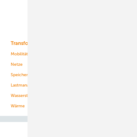
Offshore-Wind
Solar
Bioenergie
Transformation
Energieversorger
Service
Mobilität
Kommunen
Netze
Stadtwerke
Speicher
Energiekonzerne
Lastmanagement
Wasserstoff
Wärme