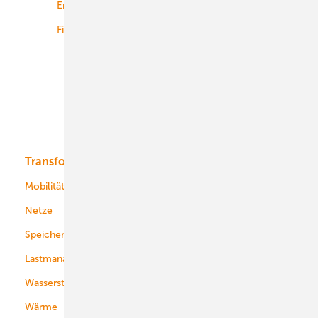
Energiemärkte weltweit
Logistik
Finanzierung
Betrieb
Onshore-Wind
Offshore-Wind
Solar
Bioenergie
Transformation
Energieversorger
Service
Mobilität
Kommunen
Netze
Stadtwerke
Speicher
Energiekonzerne
Lastmanagement
Wasserstoff
Wärme