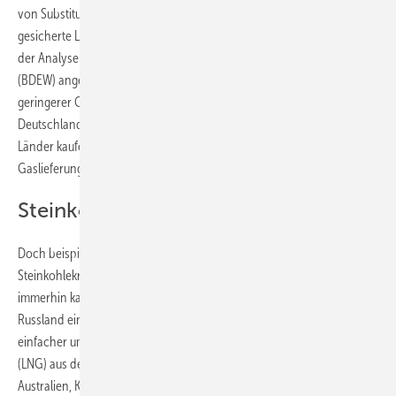
von Substitutionen durch erneuerbare Energien und die erforderliche
gesicherte Leistung weiterhin möglich.“ Dies ist eines der Ergebnisse
der Analyse des Bundesverbandes der Energie- und Wasserwirtschaft
(BDEW) angesichts der Ukrainekrise und des daraus folgenden Risikos
geringerer Gaslieferungen aus Russland. Denn immerhin bezieht
Deutschland die Hälfte seines Gases aus Russland. Doch auch andere
Länder kaufen russisches Gas. Insgesamt ist die EU zu 40 Prozent von
Gaslieferungen aus Russland abhängig.
Steinkohlestrom ist kein Ausweg
Doch beispielsweise die Verlängerung der Laufzeit von
Steinkohlekraftwerken ist nur schwierig zu bewerkstelligen. Denn
immerhin kauft Deutschland auch die Hälfte der Steinkohle in
Russland ein. Es stehen zwar Alternativen zur Verfügung, die auch
einfacher umzusetzen sind als Lieferungen von flüssigen Frackinggas
(LNG) aus den USA. Hier könnten nach Informationen des BDEW
Australien, Kolumbien, Indonesien, die USA oder Kanada einspringen.