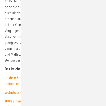
Absolute Priorität müsse aber der Ausbau der Erneuerbaren haben,
ohne die auch kein grüner Wasserstoff zur Verfügung stünde. Das gilt
auch für den Umbau der Netzinfrastruktur. „Insbesondere für die
erneuerbaren Energien muss nun endlich klar sein, dass Hemmnisse
bei der Genehmigung und Realisierung der Projekte der
Vergangenheit angehören müssen“, betont Kerstin Andreae,
Vorsitzende der Hauptgeschäftsführung des BDEW. „Wenn wir unsere
Energieversorgung resilienter und unabhängiger machen wollen,
dann muss der Ausbau der erneuerbaren Energien in einem Tempo
und Maße zulegen, welches wir in Deutschland bis dato nicht kennen“,
steht in der Analyse des Verbandes.
Das ist ebenfalls interessant für Sie:
„Jede in Betrieb gehende Windenergieanlage ist jetzt ein Gebot
nationaler und europäischer Versorgungssicherheit!“
Wohnhaus der Zukunft: Mehr Energie erzeugen als verbrauchen
100% erneuerbare Energien in Berlin-Brandenburg sind bis 2030