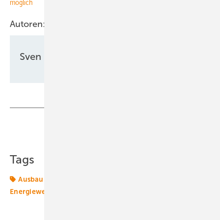
möglich
Autoren:
Sven Ullrich
Teilen
Link kopieren
Tags
Ausbau
BDEW
Energiemarkt
Energierecht
Energiewende
Kohleausstieg
Russland
Wasserstoff