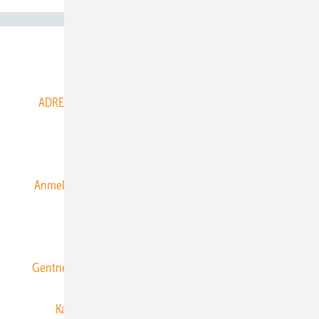
Abo- & Leserservice
ADRESSBUCH der WIND- und SOLARENERGIE
AGB
Alle Inhalte chronologisch
Anmelden
Anmeldung & Registrierung
Datenschutz
E-Paper
ERNEUERBARE ENERGIEN abonnieren
Gentner Energy Media
Gentner Verlag
Impressum
Karriere bei Gentner
Team
Mediaservice