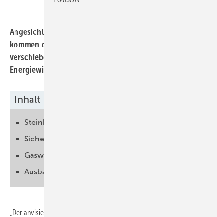
Angesichts des Überfalls Russlands auf die Ukraine
kommen die ersten Stimmen auf, die den Kohleausstieg
verschieben wollen. Nicht notwendig, stellt die
Energiewirtschaft in einer aktuellen Analyse klar.
Inhalt
Steinkohlestrom ist kein Ausweg
Sicherheitsreserve kurzfristig aktivieren
Gaswirtschaft dekarbonisieren
Ausbau der Erneuerbaren ist der Königsweg
„Der anvisierte vorgezogene Kohleausstieg ist unter der Bedingung