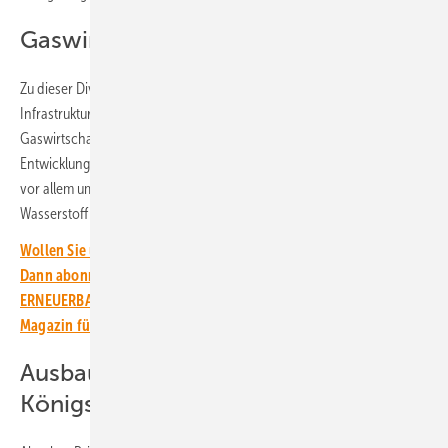
Gaswirtschaft dekarbonisieren
Zu dieser Diversifizierung zähle allerdings auch der Ausbau von LNG-
Infrastruktur. Doch: „Der bereits begonnene Transformationspfad der
Gaswirtschaft hin zur Klimaneutralität wird in Anbetracht der aktuellen
Entwicklungen wichtiger denn je“, betont der Verband. Hier geht es
vor allem um die Umstellung der Gasversorgung auf grünen
Wasserstoff und den Ausbau der Biogasproduktion.
Wollen Sie über die Energiewende auf dem Laufenden bleiben?
Dann abonnieren Sie einfach den kostenlosen Newsletter von
ERNEUERBARE ENERGIEN – dem größten verbandsunabhängigen
Magazin für erneuerbare Energien in Deutschland!
Ausbau der Erneuerbaren ist der
Königsweg