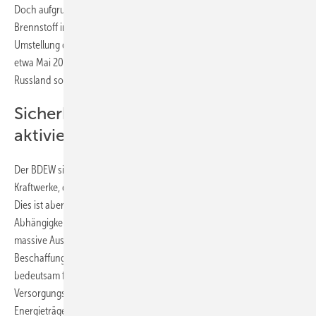
Doch aufgrund der längeren Transportwege würde der Preis für den
Brennstoff in die Höhe schießen. Zudem würde eine vollständige
Umstellung der Lieferkette mehrere Monate dauern. Immerhin ist bis
etwa Mai 2022 die Versorgung noch gewährleistet, auch wenn
Russland sofort die Kohlelieferungen einstellen würde.
Sicherheitsreserve kurzfristig
aktivieren
Der BDEW sieht den Ausweg kurzfristig in der Aktivierung der
Kraftwerke, die sich derzeit in der Sicherheitsbereitschaft befinden.
Dies ist aber nur eine temporäre Lösung, da sie immer wieder in die
Abhängigkeit führe. „Insgesamt werden mittelfristig vor allem der
massive Ausbau erneuerbarer Energien, eine diversere
Beschaffungsstruktur und der Hochlauf der Wasserstoffwirtschaft
bedeutsam für eine auf diversifizierten Energieströmen basierende
Versorgungssicherheit sein, um unabhängig von fossilen
Energieträgern zu werden“, schreibt der BDEW in seiner Analyse.