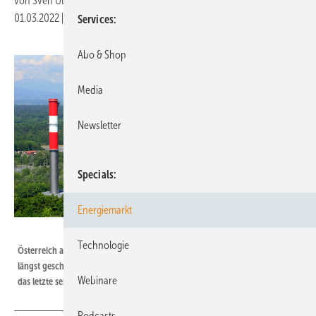
von
Sven Ullrich
01.03.2022
|
Druckvorschau
Services
Abo & Shop
Media
Newsletter
Specials
Energiemarkt
Verbund AG
Technologie
Österreich als Vorbild: Die Alpenrepublik hat den Kohleausstieg schon
längst geschafft. Das Kohlekraftwerk Mellach - hier im Hintergrund - war
Webinare
das letzte seiner Art in Österreich.
Podcasts