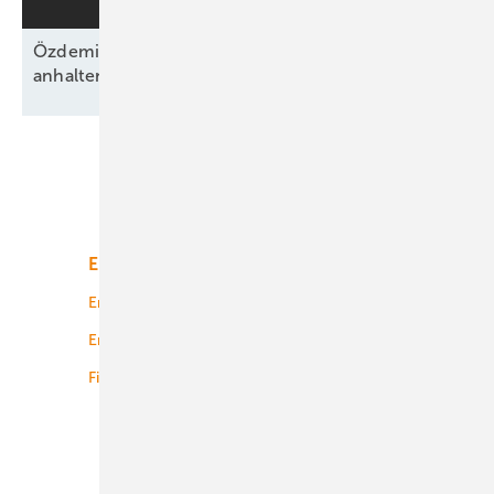
Özdemirs schwarz-grünes Bündnis beschließt
anhaltende Energiewende ohne
Fahrplan
Unsere Themen
Energiemarkt
Technologie
Energierecht
Planung
Energiemärkte weltweit
Logistik
Finanzierung
Betrieb
Onshore-Wind
Offshore-Wind
Solar