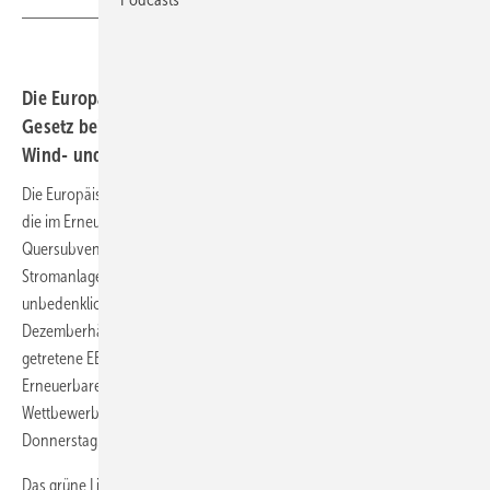
Die Europäische Union hat dem Erneuerbare-Energien-
Gesetz beihilferechtlich zugestimmt. Der Bau blockierter
Wind- und Photovoltaikparks kann beginnen.
Die Europäische Union (EU) hatte vor allem die Tatsache überprüft, ob
die im Erneuerbare-Energien-Gesetz (EEG ) vorgesehene
Quersubventionierung der Vergütung von Erneuerbare-Energien-
Stromanlagen durch Steuermittel für sie beihilferechtlich
unbedenklich ist. Die Neuregelung durch die erst in der zweiten
Dezemberhälfte verabschiedete und zu Jahresbeginn in Kraft
getretene EEG-Novelle werde zum Erreichen der deutschen
Erneuerbare-Energien-Ausbauziele beitragen, ohne dass dies den
Wettbewerb zu sehr verzerre, urteilte die EU-Kommission am
Donnerstag.
Das grüne Licht der obersten EU-Behörde gilt auch für die