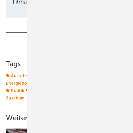
Tilman Weber
Teilen
Link kopieren
Tags
Ausschreibungen
EEG
Energiemarkt
Energiepolitik
Energierecht
Gesetze
Photovoltaik
Politik
Projekt
Windenergie
Windpolitik
Zuschlag
Weitere Inhalte