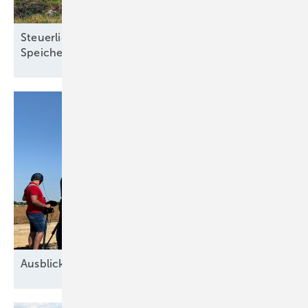
Steuerliche Vereinfachungen für Ökostrom und
Speicher treten zum Jahreswechsel in
Kraft
Ausblick der Windbranche: Was kommt 2026?