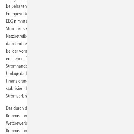
beibehaltene weitgehende Ausnahme von Unternehmen mit hohem
Energieverbrauch von der Mitfinanzierung der Energiewende. Das
EEG nimmt sie weiterhin von der sogenannten EEG-Umlage auf den
Strompreis weitgehend aus. Mit dieser Umlage holen sich die
Netzbetreiber ihre Mehrausgaben von den Stromversorgern und
damit indirekt von den Stromkunden zurück, die den Netzbetreibern
bei der vom EEG geregelten Vergütung des eingespeisten Grünstroms
entstehen. Dabei sieht das EEG höhere Abnahmepreise als im freien
Stromhandel vor. Doch erstmals senkt das EEG die Höhe der EEG-
Umlage dadurch, dass Haushaltsmittel einen kleineren Teil der
Finanzierung der EEG-Vergütung querfinanzieren dürfen. Dadurch
stabilisiert die Bundesregierung die Höhe der Umlage für die
Stromverbraucher.
Das durch das EEG 2021 entstehende Fördervolumen taxiert die EU-
Kommission auf 33 Milliarden Euro im Jahr 2021. Die für
Wettbewerbsregelung zuständige Exekutiv-Vizepräsidentin der EU-
Kommission, Margrethe Vestager, erklärt die beihilferechtliche