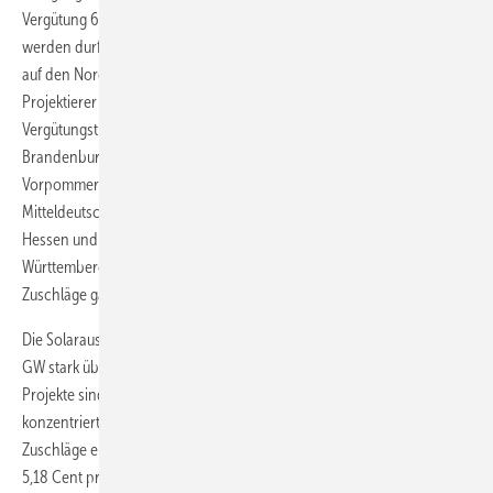
Vergütung 6 Cent pro kWh – also den Preis, zu dem maximal geboten
werden durfte. Dabei konzentrierten sich die Zuschläge mehr denn je
auf den Norden und Nordosten Deutschlands: So gewannen die
Projektierer in der ersten Onshore-Windparkausschreibung 2021 die
Vergütungstitel für 37 Anlagen in Schleswig-Holstein, 34 Turbinen in
Brandenburg, 28 Turbinen in Nordrhein-Westfalen, 16 in Mecklenburg
Vorpommern und 9 in Niedersachsen. In der Südhälfte sowie in
Mitteldeutschland verteilten sich die Zuschläge auf je 9 Anlagen in
Hessen und Rheinland-Pfalz, fünf in Thüringen, 3 in Baden-
Württemberg und je zwei in Sachsen und Sachsen-Anhalt. Null
Zuschläge gab es für Bayern, das Saarland und die Stadtstaaten.
Die Solarausschreibung für 617 MW war hingegen mit Geboten für 1,5
GW stark überzeichnet. 42 der 103 durch Zuschläge siegreichen
Projekte sind Vorhaben auf Grün- und Ackerflächen, davon
konzentriert sich ein Gros von 36 Zuschlägen allein auf Bayern. Die
Zuschläge erbrachten Vergütungen in einer Spanne von 4,69 und
5,18 Cent pro kWh.