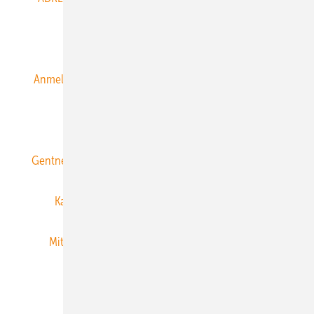
Alle Inhalte chronologisch
Anmelden
Anmeldung & Registrierung
Datenschutz
E-Paper
ERNEUERBARE ENERGIEN abonnieren
Gentner Energy Media
Gentner Verlag
Impressum
Karriere bei Gentner
Team
Mediaservice
Mitgliedschaften und Engagement
Newsletter
Privacy Manager
RSS-Feed