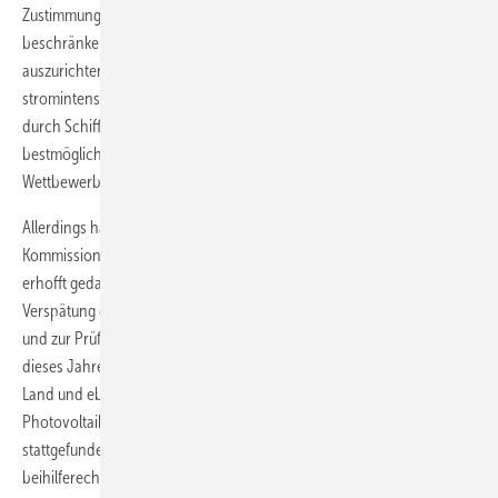
Zustimmung so: „Es gibt Neuerungen, um Beihilfen auf ein Minimum zu
beschränken und die Stromerzeugung an den Marktsignalen
auszurichten. Gleichzeitig soll die Wettbewerbsfähigkeit
stromintensiver Unternehmen gewährleistet und die Verschmutzung
durch Schiffe im Hafen verringert werden. So bietet die Regelung den
bestmöglichen Gegenwert für das Geld der Steuerzahler. Etwaige
Wettbewerbsverzerrungen werden so gering wie möglich gehalten.“
Allerdings hatte die Verständigung der Bundesregierung mit der EU-
Kommission bis zur nun endlich erfolgten Zustimmung länger als
erhofft gedauert, nachdem das Gesetz bereits mit erheblicher
Verspätung erst kurz vor Inkrafttreten am 1. Januar fertig geworden
und zur Prüfung vorlag. Die Gebotstermine der ersten Ausschreibung
dieses Jahres von Vergütungsrechten für neue Windparkprojekte an
Land und ebenso der ersten Ausschreibung des Jahres für neue
Photovoltaik-Projekte hatten zwar am 1. Februar und am 1. März
stattgefunden. Doch die Bundesnetzagentur durfte vor der
beihilferechtlichen Zustimmung der EU-Kommission die Zuschläge