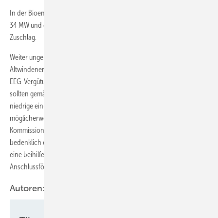
In der Bioenergie-Ausschreibung erhielten Projektierer sogar nur für
34 MW und damit nur für ein Fünftel der Ausschreibungsmenge einen
Zuschlag.
Weiter ungeklärt bleibt die übergangsweise Anschlussfinanzierung für
Altwindenergieanlagen nach der bisher vorgesehenen maximalen
EEG-Vergütungsdauer von 20 Jahren. Die sogenannten Ü-20-Anlagen
sollten gemäß der im EEG 2021 vorgesehenen Regelung noch eine
niedrige ein- bis maximal zweijährige Vergütung von effektiv
möglicherweise rund 3,5 Cent pro kWh erhalten. Doch die EU-
Kommission hatte diese Anschlussförderung als beihilferechtlich
bedenklich eingestuft. Hier muss die Bundesregierung noch durch
eine beihilfefeste Regelung nachbessern, um eine
Anschlussförderung zu gewährleisten.
Autoren: