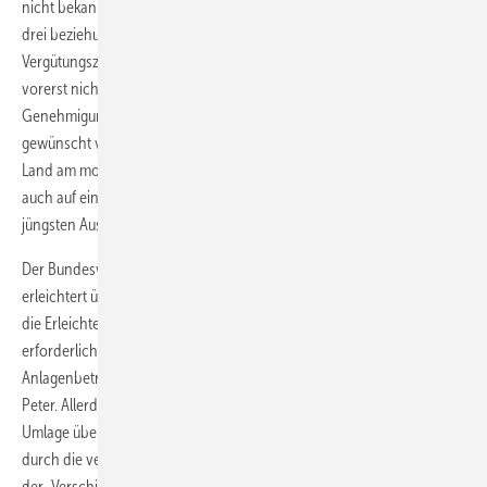
nicht bekannt geben. Somit warteten die Projektierer nun schon seit
drei beziehungsweise zwei Monaten auf den Bescheid. Ohne die
Vergütungszusage konnten sie den geplanten Bau ihrer Projekte
vorerst nicht weiter vorantreiben. Die beihilferechtliche
Genehmigung kommt nun auch nicht gerade so frühzeitig wie
gewünscht vor der zweiten Ausschreibungsrunde für Windparks an
Land am morgigen 1. Mai. Denn gerne stützen die Bieter ihre Gebote
auch auf eine strategische Analyse der Ergebnisse der jeweils
jüngsten Ausschreibungsrunde.
Der Bundesverband Erneuerbare Energie (BEE) gibt sich bereits
erleichtert über die erfolgte EU-Zustimmung: „Entsprechend groß ist
die Erleichterung, dass nun nach unnötig viel verstrichener Zeit die
erforderliche Klarheit geschaffen wird … Jetzt können
Anlagenbetreiber mit dem Bau starten“, sagte BEE-Präsidentin Simone
Peter. Allerdings kritisiert der BEE die Querfinanzierung der EEG-
Umlage über den Bundeshaushalt – und sieht sich in der Kritik daran
durch die verspätete beihilferechtliche Genehmigung bestätigt. Mit
der „Verschiebung der Finanzierung in den Haushalt“ und der daraus