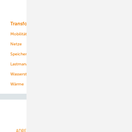
Bioenergie
Transformation
Energieversorger
Service
Mobilität
Kommunen
Netze
Stadtwerke
Speicher
Energiekonzerne
Lastmanagement
Wasserstoff
Wärme
Abo- & Leserservice
ADRESSBUCH der WIND- und SOLARENERGIE
AGB