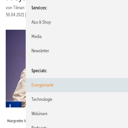
von
Tilman Weber
Services
30.04.2021
|
Druckvorschau
Abo & Shop
Media
Newsletter
Specials
Energiemarkt
Technologie
EU/Lukasz Kobus
Webinare
Margrethe Vestager
Podcasts