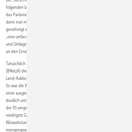
folgenden beihilferechtlichen Bedenken der EU-Kommission stelle
das Parlament „sein eigenes Handeln unter Genehmigungsvorbehalt,
denn nun müssen auch weitere Novellen des EEG in Brüssel
genehmigt werden, betonte Peter. Stattdessen brauche es künftig
„eine umfassende und grundlegende Reform der Steuern, Abgaben
und Umlagen und eine Erneuerung des Strommarktdesigns, das sich
an den Erneuerbaren Energien ausrichtet“, forderte Peters.
Tatsächlich hat nach dem OK aus Brüssel die Bundesnetzagentur
(BNetzA) die Ausschreibungsergebnisse sowohl der Windenergie-an-
Land-Auktion als auch des Photovoltaiktenders schon veröffentlicht.
So war die Windparkauktion mit Geboten für 719 Megawatt (MW) bei
einer ausgeschriebenen Kapazität von 1,5 Gigawatt (GW) erneut
deutlich unterzeichnet. Die BNetzA genehmigte Vergütungen für 89
der 91 eingereichten Gebote – für eine Kapazität von 691 MW. Der
niedrigste Gebotswert mit Zuschlag betrug 5,15 Cent pro
Kilowattstunde (kWh), doch im Schnitt (durchschnittlicher
mengengewichteter Zuschlagswert) beträgt die bezuschlagte