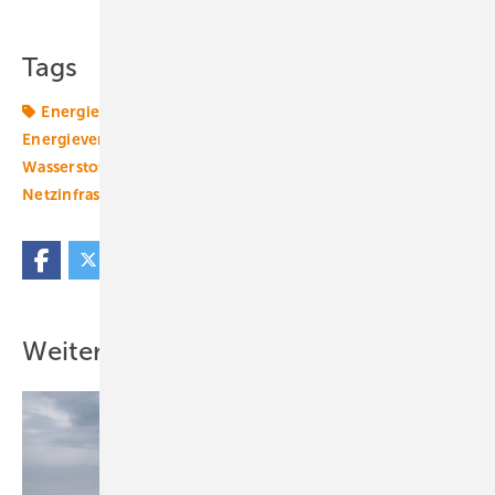
Tags
Energiemarkt
Energiepolitik
Energierecht
Energieversorger
Energiewende
Gesetze
Grüner
Wasserstoff
Netzausbau
Netzentwicklungsplan
Netzinfrastruktur
Speicher
dena
Weitere Inhalte