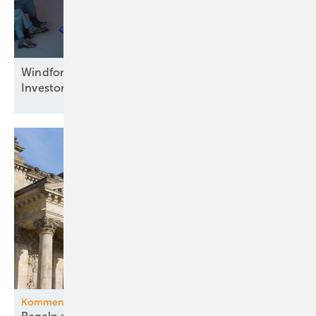
Windforce diskutiert: Was erneuert das
Investorenvertrauen in der
Offshore-Windkraft?
Kommentar