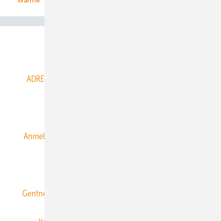
Wärme
Abo- & Leserservice
ADRESSBUCH der WIND- und SOLARENERGIE
AGB
Alle Inhalte chronologisch
Anmelden
Anmeldung & Registrierung
Datenschutz
E-Paper
ERNEUERBARE ENERGIEN abonnieren
Gentner Energy Media
Gentner Verlag
Impressum