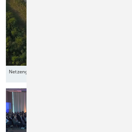
Netzengpässe
entschärfen