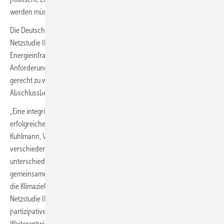
werden müssen, um Investitionssicherheit zu geben.
Die Deutsche Energie-Agentur (Dena) hat im Rahmen der Dena-
Netzstudie III untersucht wie Deutschlands
Energieinfrastrukturplanung weiterentwickelt werden muss, um den
Anforderungen auf dem Weg zu einem klimaneutralen Energiesystem
gerecht zu werden. Die Ergebnisse wurden jetzt in einem
Abschlussbericht veröffentlicht.
„Eine integrierte Energieinfrastrukturplanung ist entscheidend für eine
erfolgreiche sektorenübergreifende Energiewende“, sagt Andreas
Kuhlmann, Vorsitzender der Geschäftsführung der Dena. „Die
verschiedenen Energienetze dürfen nicht länger basierend auf
unterschiedlichen Annahmen geplant werden.“ Es bedürfe einer
gemeinsamen Grundlage, die das große Ganze und vor allem auch
die Klimaziele für das Jahr 2045 in den Blick nimmt. „Die Dena-
Netzstudie III zeigt, wie diese Grundlage in einem transparenten und
partizipativen Prozess geschaffen werden kann. Diese
Weiterentwicklung hin zu einer integrierten Energienetzplanung, die