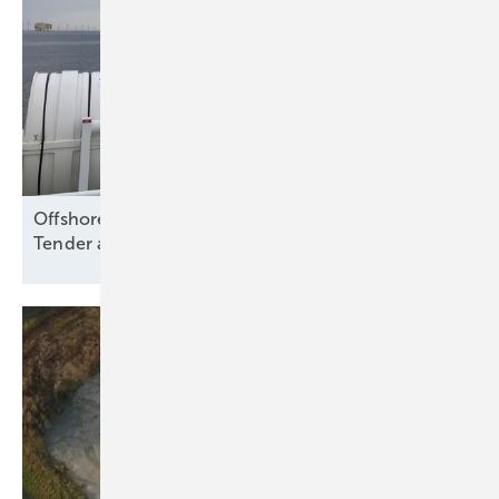
Offshore Wind: Koalition folgt Branche und will
Tender aussetzen – bloß
warum?