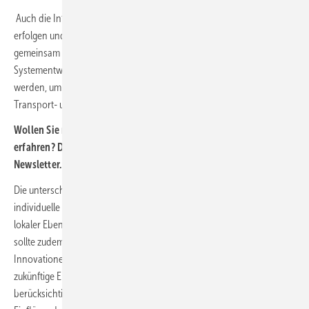
Auch die Infrastrukturplanung im Verteilnetz sollte in Zukunft integriert
erfolgen und die Netze für Strom, Gas bzw. Wasserstoff und Wärme
gemeinsam in den Blick nehmen. Die Ergebnisse eines
Systementwicklungsplans können dabei als Orientierung genutzt
werden, um eine konsistente Gesamtstrategie für die Entwicklung der
Transport- und Verteilnetze sicherzustellen.
Wollen Sie mehr über die Infrastruktur der Energiewende
erfahren? Dann abonnieren Sie doch unseren kostenlosen
Newsletter.
Hier geht‘s zur Anmeldung!
Die unterschiedlichen lokalen Gegebenheiten erfordern jedoch
individuelle Lösungen, die nur durch eine integrierte Planung auf
lokaler Ebene gefunden werden können. Der Systementwicklungsplan
sollte zudem um einen Innovationsdialog ergänzt werden, um
Innovationen für die Energienetze besser zu nutzen. Dadurch können
zukünftige Entwicklungen früh erkannt, gefördert und in der Planung
berücksichtigt werden. Zusätzlich nimmt die Dena-Netzstudie III die