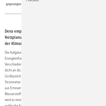
gesprungen.
Dena empfiehlt Systementwicklungsplan, der der
Netzplanung vorangestellt wird, ausgehend von dem Ziel
der Klimaneutralität.
Die Aufgabe ist denkbar komplex: Der Entwurf einer
Energieinfrastruktur für eine CO2-freie Zukunft. Das Problem:
Verschiedene Wege führen zum Ziel. Stromtrassen können das Land
dicht an dicht überziehen. Oder stattdessen würden Batterie-
Großspeicher so massiv eingesetzt, dass gar keine weiteren
Stromnetze nötig wären. Oder wir speichern überschüssige Energie
aus Erneuerbaren konsequent vor allem in Elektrolyseuren. Der grüne
Wasserstoff würde über Gasleitungen transportiert. Wahrscheinlich
wird es eine Mischung aus diesen Varianten, aber dabei spielen
politische Entscheidungen eine Rolle. Entscheidungen, die getroffen