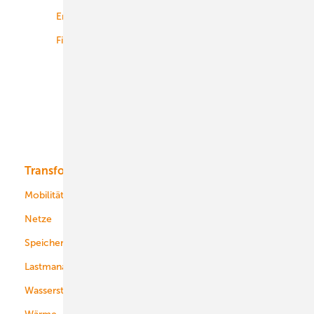
Energiemärkte weltweit
Logistik
Finanzierung
Betrieb
Onshore-Wind
Offshore-Wind
Solar
Bioenergie
Transformation
Energieversorger
Service
Mobilität
Kommunen
Netze
Stadtwerke
Speicher
Energiekonzerne
Lastmanagement
Wasserstoff