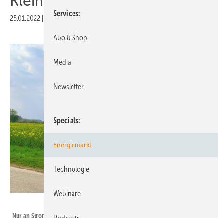
Klein-Klein
Services
25.01.2022
|
Druckvorschau
Abo & Shop
Media
Newsletter
Specials
Energiemarkt
Technologie
Webinare
Nicole Weinhold
Nur an Stromtrassen zu denken bei den Netzen der Zukunft wäre zu kurz
Podcasts