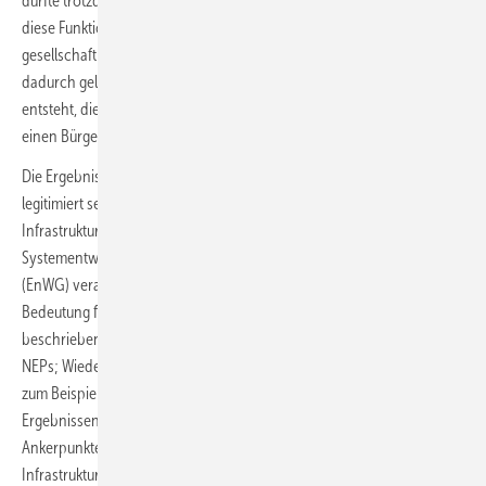
dürfte trotzdem schwierig werden. Damit ein Systementwicklungsplan
diese Funktionen erfüllen kann, müssen die Ergebnisse politisch und
gesellschaftlich legitimiert sein. Das soll laut Dena unter anderem
dadurch gelingen, dass eine breit angelegte öffentliche Beteiligung
entsteht, die durch eine prozessbegleitende Stakeholder-Plattform,
einen Bürgerdialog und eine öffentliche Konsultation umgesetzt wird.
Die Ergebnisse des Plans müssen vor allem hinreichend politisch
legitimiert sein, damit er seine Leitwirkung für die darauf aufbauenden
Infrastrukturplanungsprozesse entfalten kann. „Der
Systementwicklungsplan (SEP) sollte im Energiewirtschaftsgesetz
(EnWG) verankert werden. Im Gesetz sollten der SEP und die
Bedeutung für die Folgeprozesse definiert und der Prozess
beschrieben werden: SEP als vorgelagerter Planungsschritt zu den
NEPs; Wiederholung mindestens alle vier Jahre; Zeithorizont des SEP,
zum Beispiel Zieljahr 2045; Verpflichtung der Regierung, sich mit den
Ergebnissen des SEP auseinanderzusetzen und verbindliche
Ankerpunkte für die darauf aufbauenden
Infrastrukturplanungsprozesse abzuleiten.“ heißt es in der Studie.