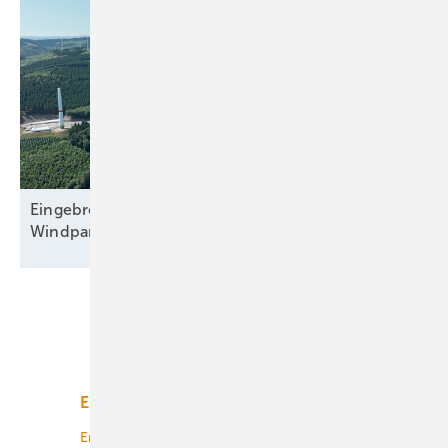
Eingebremster Boom: Weiterhin nur zweitbester
Windparkzubau in Halbjahr
Eins
Unsere Themen
Energiemarkt
Technologie
Energierecht
Planung