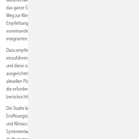
das ganze System in den Blick nimmt, ist ein wichtiger Schritt auf dem
Weg zur Klimaneutralität“, sagt Andreas Kuhlmann. Kern der
Empfehlungen sei die Weiterentwicklung der bestehenden,
voneinander bisher unabhängigen Planungsprozesse hin zu einer
integrierten Planung.
Dazu empfiehlt die Dena-Studie einen Systementwicklungsplan
einzuführen, der den heutigen Netzentwicklungsplänen vorgelagert ist
und diese so auf eine gemeinsame, auf das Ziel der Klimaneutralität
ausgerichtete Grundlage stellt. Zusätzlich zeigt die Studie, wie die
aktuellen Planungsprozesse weiterentwickelt werden sollten und wie
die erforderlichen Innovationen bei der Netzplanung noch besser
berücksichtigt und nutzbar gemacht werden können.
Die Studie liefert immerhin einen detaillierten Vorschlag, wie die in der
Eröffnungsbilanz Klimaschutz des Bundesministeriums für Wirtschaft
und Klimaschutz (BMWK) vorgeschlagene
Systementwicklungsstrategie umgesetzt werden kann. Die Umsetzung