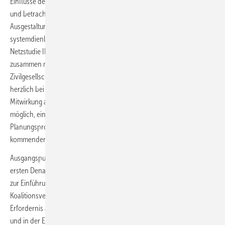
Einflüsse des Marktdesigns auf den Infrastrukturbedarf in den Blick
und betrachtet verschiedene Möglichkeiten, wie bei der
Ausgestaltung eines zukünftigen Marktdesigns auch netz- und
systemdienliche Aspekte berücksichtigt werden können. „Die Dena-
Netzstudie III ist in einem breit angelegten Stakeholder-Prozess
zusammen mit Netzbetreibern, zuständigen Behörden, Verbänden,
Zivilgesellschaft und der Politik entstanden. Ich möchte mich ganz
herzlich bei allen Partnerinnen und Partnern für ihre intensive
Mitwirkung an der Studie bedanken. Durch ihr Engagement wurde es
möglich, einen Vorschlag für die Weiterentwicklung unserer
Planungsprozesse auszuarbeiten, der den Anforderungen der
kommenden Transformation gerecht wird“, erklärte Kuhlmann.
Ausgangspunkt für die Dena-Netzstudie III waren die Erkenntnisse der
ersten Dena Leitstudie „Integrierte Energiewende“ und die Festlegung
zur Einführung einer integrierten Energienetzplanung im
Koalitionsvertrag der letzten Bundesregierung. Bestätigt wurde die
Erfordernis auch im Koalitionsvertrag der neuen Bundesregierung
und in der Eröffnungsbilanz des Bundesministers für Wirtschaft und