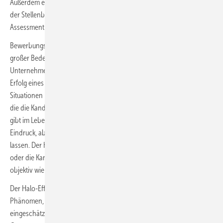
Außerdem ebnet es den Weg für den nächsten wichtigen Schritt bei
der Stellenbesetzung: die Einladung der passendsten Kandidaten zum
Assessment oder Interview.
Bewerbungsgespräche sind nicht nur für die Eingeladenen von
großer Bedeutung. Schließlich kostet eine Fehlbesetzung das
Unternehmen umso mehr Geld, je wichtiger die Position für den
Erfolg eines Unternehmens oder Abteilung ist. Doch gerade in diesen
Situationen lauert eine dritte Fehlerquelle – und zwar für diejenigen,
die die Kandidaten interviewen. Da ist zum einen der Primäreffekt. Es
gibt im Leben zwar keine zweite Chance für einen guten ersten
Eindruck, aber dennoch sollte man sich davon nicht in die Irre führen
lassen. Der Kandidat mit dem als zu weich empfundenen Händedruck
oder die Kandidatin mit der leicht erhöhten Stimme sollte trotzdem so
objektiv wie möglich beurteilt werden.
Der Halo-Effekt wiederum beschreibt das sozialpsychologische
Phänomen, dass eine als besonders positiv oder negativ
eingeschätzte Eigenschaft des Kandidaten überproportional auf sein