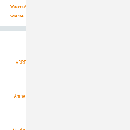
Wasserstoff
Wärme
Abo- & Leserservice
ADRESSBUCH der WIND- und SOLARENERGIE
AGB
Alle Inhalte chronologisch
Anmelden
Anmeldung & Registrierung
Datenschutz
E-Paper
ERNEUERBARE ENERGIEN abonnieren
Gentner Energy Media
Gentner Verlag
Impressum