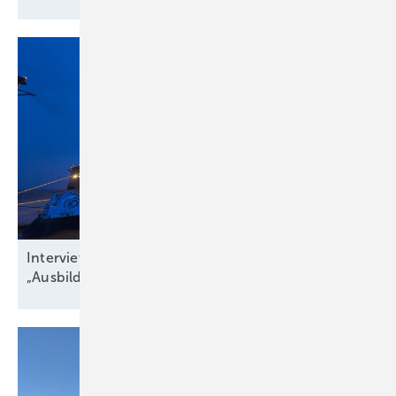
Interview zu Jobs in der Windbranche:
„Ausbildungsquote niedriger als
Krankenstand“