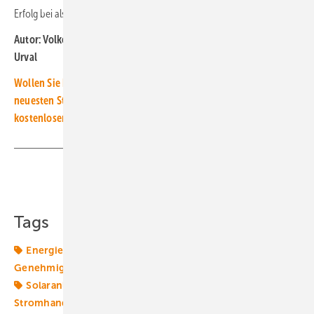
Erfolg bei als reines Fachwissen.
Autor: Volker Schulz, Partner, Director und Team Leader, Mercuri
Urval
Wollen Sie beim Thema Fachkräfte für die Energiewende auf dem
neuesten Stand sein? Dann bestellen Sie doch unseren
kostenlosen Newsletter hier und jetzt.
Teilen
Link kopieren
Tags
Energiemarkt
Energierecht
Energiewende
Genehmigung
Gewerbespeicher
Service + Wartung
Solaranlage
Solarenergie
Solarmodule
Stromhandel
Transport + Logistik
Turbinen +