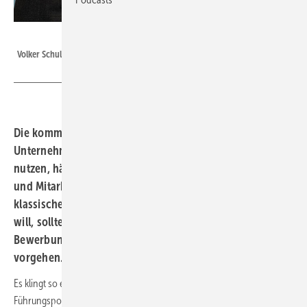
Mercuri Urval
Volker Schulz, Partner & Director sowie Team Leader, Mercuri Urval
Die kommenden Jahre halten viele Chancen für die
Unternehmen der erneuerbaren Energien bereit. Diese zu
nutzen, hängt im Wesentlichen von den Führungskräften
und Mitarbeitern der Unternehmen ab. Wer die fünf
klassischen Fehler bei der Stellenbesetzung vermeiden
will, sollte vor, während und nach
Bewerbungsgesprächen gründlich und reflektiert
vorgehen.
Es klingt so einfach und ist doch so schwer. Wer eine neue
Führungsposition besetzen oder seine Abteilung personell aufstocken