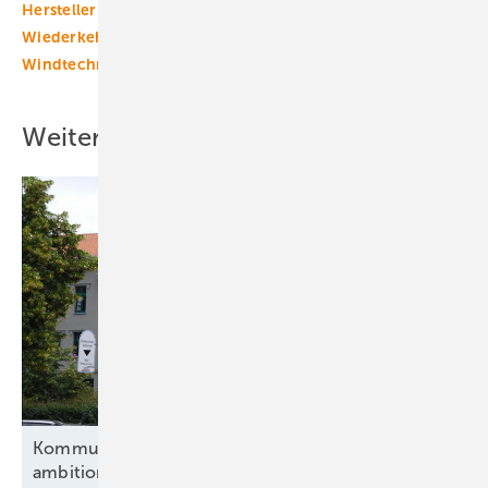
Hersteller
Umwelt-Gutachten
Vogelschutz
Wiederkehrende Prüfung
Windmarkt
Windrecht
Windtechnik
Weitere Inhalte
Kommunen und Verbände fordern eine
ambitionierte
Energiewende