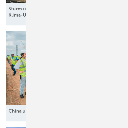
Sturm überm Kanzleramt: Höchstrichterliches
Klima-Urteil zwingt Regierung zum
Handeln
China und drei
Mittelmächte