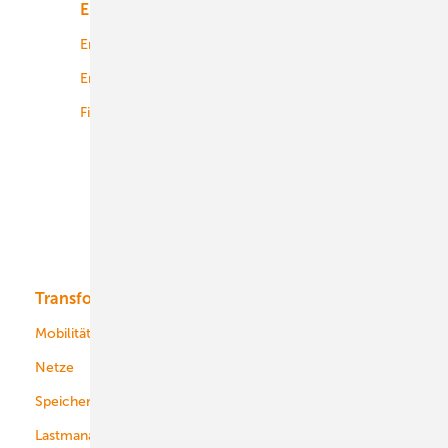
Energiemarkt
Technologie
Energierecht
Planung
Energiemärkte weltweit
Logistik
Finanzierung
Betrieb
Onshore-Wind
Offshore-Wind
Solar
Bioenergie
Transformation
Energieversorger
Service
Mobilität
Kommunen
Netze
Stadtwerke
Speicher
Energiekonzerne
Lastmanagement