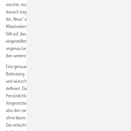
möchte, muss wissen, was er finden möchte, ehe er sich auf die Suche
danach begibt. Das heißt konkret: Welche Aufgaben sollen der oder
die „Neue“ erfüllen und welche Ziele gilt es mit den zusätzlichen
Mitarbeitern zu erreichen? Bei vielen Gesprächen mit Entscheidern
fällt auf, dass die kurz- und mittelfristigen Ergebnisse, die von neu
eingestellten Managern und Fachkräften erwartet werden, recht
ungenau benannt werden. Dieser erste Fehler überschattet jedoch
den weiteren Auswahlprozess.
Eine genaue Aufgaben- und Zieldefinition ist schon deshalb von
Bedeutung, weil sich daraus das Stellenprofil ableitet, das notwendige
und wünschenswerte Kompetenzen für den oder die Neue im Team
definiert. Darüber hinaus beschreibt es auch
Persönlichkeitsmerkmale, die für eine gute Zusammenarbeit mit
Vorgesetzten und das Führen von Mitarbeitern notwendig sind. Wer
also den zweiten Fehler vermeidet, nämlich die Kandidatensuche
ohne klares Stellenprofil anzugehen, weiß genau, wonach er sucht.
Das erleichtert die Auswahl der richtigen Kanäle, über die man sucht.