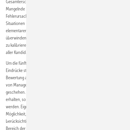
Gesamterscheinungsbild und damit seine Bewertung abstrahlt.
Mangelnde Selbstreflexion kann daher getrost als vierte
Fehlerursache genannt werden, denn die rasche Beurteilung von
Situationen und Menschen gehört als Überlebensstrategie zum
elementaren Baukasten der Evolution. Eigenes Schubladendenken zu
überwinden und die Reaktion auf bestimmte Merkmale zu kennen und
zu kalibrieren hilft dabei, zu einer möglichst objektiven Bewertung
aller Kandidaten zu kommen.
Um die fünfte Fehlerquelle zu vermeiden, sollten die eigenen
Eindrücke stets mit mindestens einer weiteren Meinung oder
Bewertung abgeglichen werden. Das kann durch das Hinzuziehen
von Management Kollegen oder HR-Experten beim Auswahlprozess
geschehen. Um ein wirklich objektives Bild von den Kandidaten zu
erhalten, sollten auch wissenschaftlich fundierte Methoden eingesetzt
werden. Eignungsdiagnostische Verfahren bieten zudem die
Möglichkeit, die weichen Faktoren eines Bewerbers angemessen
berücksichtigen zu können. Und die tragen auch für Unternehmen im
Bereich der Erneuerbaren Energien auf vielen Positionen mehr zum