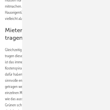
müssen nur noch die beiden Koalitionspartner SPD und Linke
mitmachen. Die setzten bisher eher auf die Freiwilligkeit der
Hauseigentümer, die das vielleicht wirtschaftliche Potenzial sehen,
vielleicht aber auch nicht.
Mieter sollen nicht alle Kosten
tragen
Gleichzeitig müssen sie die Mieter im Auge behalten. Denn bisher
tragen diese die Kosten für die energetische Sanierung. Für Vermieter
ist das immer das Einfallstor für üppige Mieterhöhungen, die die
Kostenspirale für den Wohnraum in Berlin weiter antreibt. Doch auch
dafür haben die Grünen eine Lösung. Denn in Zukunft sollen nur noch
sinnvolle energetische Sanierungsmaßnahmen von den Mietern
getragen werden und die auch nur gestaffelt nach Einkommen der
einzelnen Mieter. Auch dafür liegen noch keine Details auf dem Tisch,
wie das aussehen kann. Aber an dieser Stelle werden es die Berliner
Grünen schwerer haben. Denn das Mietrecht ist Bundessache. Sie