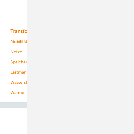
Solar
Bioenergie
Transformation
Energieversorger
Service
Mobilität
Kommunen
Netze
Stadtwerke
Speicher
Energiekonzerne
Lastmanagement
Wasserstoff
Wärme
Abo- & Leserservice