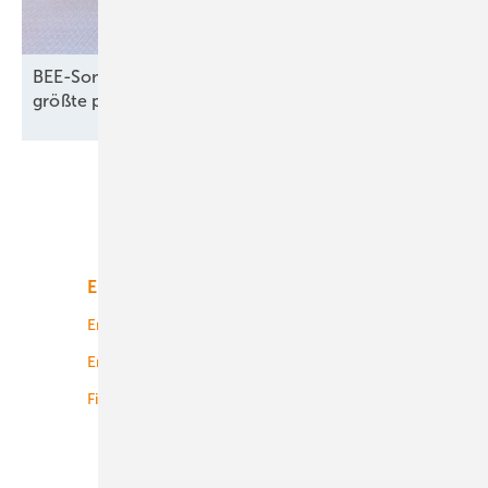
BEE-Sommerfest: Erneuerbaren-Rekorde und
größte politische
Herausforderungen
Unsere Themen
Energiemarkt
Technologie
Energierecht
Planung
Energiemärkte weltweit
Logistik
Finanzierung
Betrieb
Onshore-Wind
Offshore-Wind