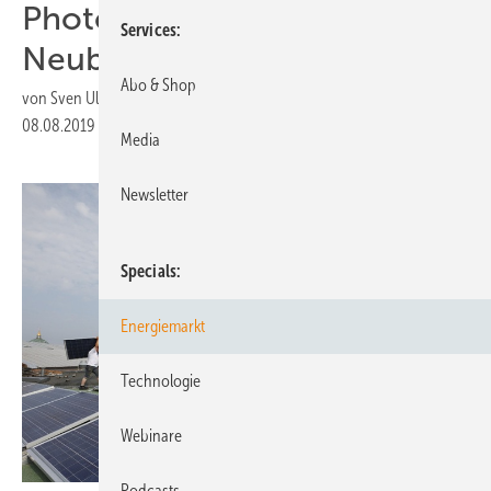
Photovoltaik auf jedem
Services
Neubau sehen
Abo & Shop
von
Sven Ullrich
08.08.2019
|
Druckvorschau
Media
Newsletter
Specials
Energiemarkt
Technologie
Webinare
Podcasts