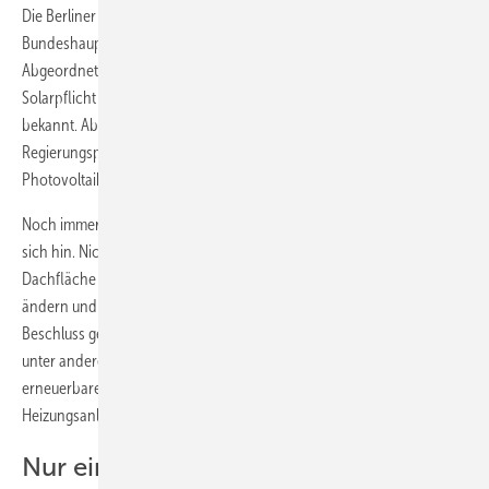
Die Berliner Grünen wollen die Energiewende in der
Bundeshauptstadt auf Trab bringen. Die Fraktion von B90/Grüne im
Abgeordnetenhaus – dem Berliner Landtag – hat beschlossen, eine
Solarpflicht einzuführen. Genauere Einzelheiten sind noch nicht
bekannt. Aber klar ist schon, dass die Grünen – immerhin
Regierungspartner in Berlin – auf allen Neubauten eine
Photovoltaikanlage sehen wollen.
Noch immer dümpelt die Energiewende in der Bundeshauptstadt vor
sich hin. Nicht einmal ein Prozent der potenziell nutzbaren
Dachfläche ist mit Solarmodulen belegt. Das wollen die Grünen
ändern und das errechnete Potenzial von 2.400 Hektar heben. Zum
Beschluss gehört auch der Einsatz für bessere Rahmenbedingungen,
unter anderem für Mieterstrom. Zudem soll der Einsatz von
erneuerbaren Energien bei der Sanierung und beim Neubau von
Heizungsanlagen vorgeschrieben werden.
Nur ein Teil des Potenzials wird