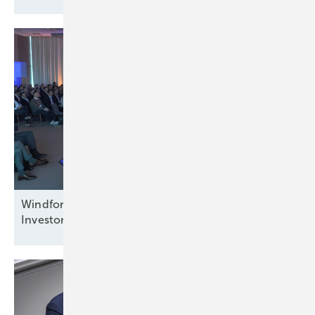
Windforce diskutiert: Was erneuert das
Investorenvertrauen in der
Offshore-Windkraft?