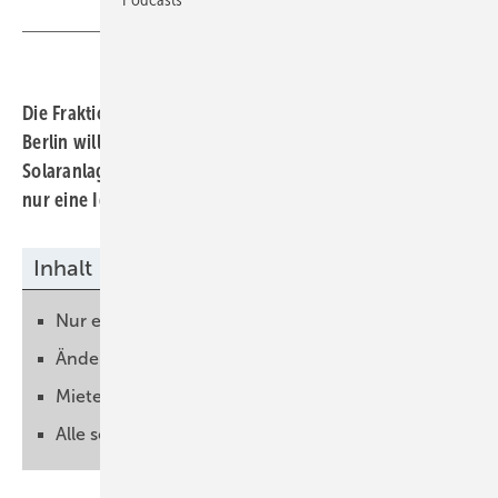
Berliner Energieagentur/Gust
Die Fraktion von B90/Grüne im Abgeordnetenhaus von
Berlin will sich für eine verpflichtende Installation von
Solaranlagen auf Neubauten stark machen. Bisher ist das
nur eine Idee, doch der Schritt ist überfällig.
Inhalt
Nur ein Teil des Potenzials wird genutzt
Änderung der Bauordnung im Blick
Mieter sollen nicht alle Kosten tragen
Alle sollten solche Vorgaben machen