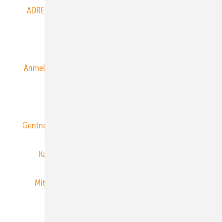
ADRESSBUCH der WIND- und SOLARENERGIE
AGB
Alle Inhalte chronologisch
Anmelden
Anmeldung & Registrierung
Datenschutz
E-Paper
ERNEUERBARE ENERGIEN abonnieren
Gentner Energy Media
Gentner Verlag
Impressum
Karriere bei Gentner
Team
Mediaservice
Mitgliedschaften und Engagement
Newsletter
Privacy Manager
RSS-Feed