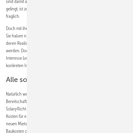
sind damit auf Mitarbeit der Bundesregierung angewiesen. Ob das
gelingt, ist zumindest bis zu den nächsten Bundestagswahlen mehr als
fraglich.
Doch mit ihrem Vorschlag zeigen die Berliner Grünen vor allem eins:
Sie haben nicht nur eine Idee, sondern auch einen Vorschlag für
deren Realisierung. Die Details müssen zwar noch ausgearbeitet
werden. Doch müssen die Koalitionspartner zumindest schon mal
Interesse bekunden, ehe man sich an die Ausarbeitung einer
konkreten Initiative macht.
Alle sollten solche Vorgaben machen
Natürlich werden jetzt die ewigen Pessimisten vorbringen, dass die
Bereitschaft in neuen Wohnraum zu investieren sinkt, wenn eine
Solarpflicht eingeführt wird. Das mag auch sein, auch wenn die
Kosten für eine Solaranlage auf dem Dach oder an der Fassade eines
neuen Miets- oder Gewerbebaus in Berlin in den allgemeinen
Baukosten ohnehin untergehen, so preiswert wie die Photovoltaik