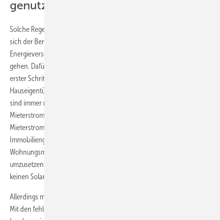
genutzt
Solche Regelungen sind leider dringend notwendig. Schließlich hat
sich der Berliner Senat ein ambitioniertes Ziel gesetzt. Bis 2050 soll die
Energieversorgung in der Bundeshauptstadt klimaneutral vonstatten
gehen. Dafür ist die Einrichtung einer Solarberatungsstelle nur ein
erster Schritt. Ohne die Immobiliengesellschaften und
Hauseigentümer direkt in die Pflicht zu nehmen, wird das nichts. Zwar
sind immer mehr Eigentümer von Mehrfamilienhäusern an solchen
Mieterstromprojekten interessiert. Doch selbst wenn es für
Mieterstromprojekte einfacher wird, besteht für große
Immobiliengesellschaften als Vermieter angesichts des angespannten
Wohnungsmarktes nur ein geringer Anreiz, solche Projekte tatsächlich
umzusetzen. Schließlich stehen die Mieter Schlange, auch wenn es
keinen Solarstrom vom Dach des Mietshauses gibt.
Allerdings muss hier auch der Senat mit gutem Beispiel vorangehen.
Mit den fehlenden Solaranlagen auf Schulneubauten hat sich die