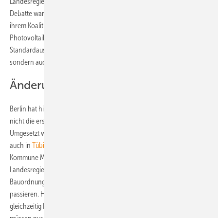
Landesregierung ein veritables Eigentor geschossen. Allein die
Debatte war schon ein Offenbarungseid. Hier müssen die Grünen
ihrem Koalitionspartner noch ordentlich Druck machen, so dass die
Photovoltaikanlage und die regenerativ betriebene Heizung zur
Standardausrüstung nicht nur bei den landeseigenen Neubauten,
sondern auch im Gebäudebestand wird.
Änderung der Bauordnung im Blick
Berlin hat hier einen entscheidenden Vorteil. Die Bundeshauptstadt ist
nicht die erste Kommune, die mit einer Solarpflicht liebäugelt.
Umgesetzt wird sie bisher in Deutschland in Waiblingen und jüngst
auch in
Tübingen
. Die Solarpflicht-Ambitionen der hessischen
Kommune Marburg wurden seinerzeit von der CDU-FDP-
Landesregierung in Wiesbaden ausgebremst, indem einfach die
Bauordnung des Landes geändert wurde. Das kann in Berlin nicht
passieren. Hier ist es relativ einfach. Schließlich ist die Stadt
gleichzeitig Bundesland und die Bauordnung ist Ländersache. Jetzt