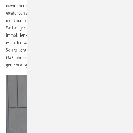
inzwischen geworden ist. Doch allein das Wort „Pflicht“, könnte
tatsächlich abschreckend wirken. Deshalb sind die anderen Städte
nicht nur in Deutschland, sondern in ganz Europa und auf der ganzen
Welt aufgerufen, solche Vorgaben zu machen. Denn dann hat das
Immobilienkapital keine Ausweichmöglichkeiten mehr. Und dann wird
es auch etwas mit der Energiewende in den urbanen Zentren. Eine
Solarpflicht ist – trotz aller Skepsis gegenüber ordnungspolitischen
Maßnahmen – offensichtlich dringend notwendig und muss sozial
gerecht ausgestaltet werden.