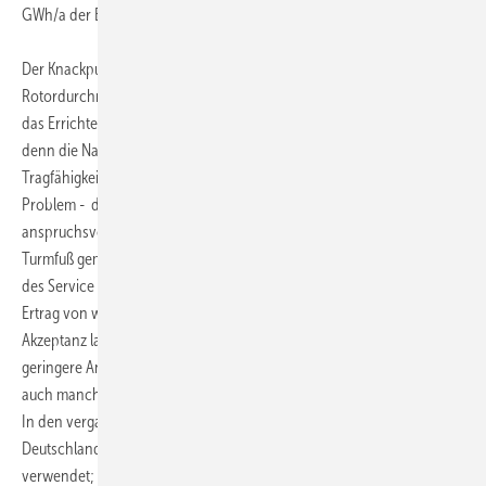
GWh/a der Beweis erbracht.
Der Knackpunkt ist jetzt nicht mehr die Nabenhöhe und der
Rotordurchmesser und Generatorleistung, nein, der Knackpunkt ist
das Errichten der Anlage und die Sicherung des lebenslangen Service,
denn die Nabenhöhe >=200m mit einer entsprechenden
Tragfähigkeit in der Höhe und am Ort der Anforderung ist das
Problem - da jetzt die Nabenhöhe >=200m mit einem
anspruchsvollen Rotor-O über dem triebstrangverzweigten Antrieb im
Turmfuß gemeistert wird kommt es auf die Logistik des Errichtens und
des Service an, damit diese neue Höhenwindanlage den Vielfachen
Ertrag von weiteren Standorten beweist. Die restlichen Fragen der
Akzeptanz lassen sich positiv beeinflussen. Allein schon durch die
geringere Anzahl von Anlagen und ihrer größeren Höhe, bei der sich
auch manche Frage der Schäden am Tier verringern.
In den vergangenen zwei Jahrzehnten wurden insgesamt in
Deutschland 30 000 Standorte für WEA der bisherigen Bauweise
verwendet; und der Ertrag lag bei O 1,8 MW pro Anlage. Mit der neuen