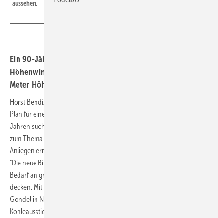
aussehen.
Ein 90-Jähriger kämpft für die Entwicklung von
Höhenwindkraft. Horst Bendix sagt, dass erst in 200
Meter Höhe optimale Erträge erzielt werden.
Horst Bendix ist in der Windbranche bekannt als der alte Herr mit dem
Plan für eine Höhenwindanlage. Inzwischen ist der 90 Jahre. Seit
Jahren sucht er nach einem Windturbinenhersteller, der seine Ideen
zum Thema Höhenwindkraft umsetzen könnten. Hier bringt er sein
Anliegen erneut vor:
"Die neue Binnenwindanlage mit der Nabenhöhe ab 200 m kann den
Bedarf an grüner Energie mit 20 % der bisher üblichen Standorte
decken. Mit dem biegebeanspruchten Turm und dem Antrieb von der
Gondel in Nabenhöhe sind die zum weltweiten Klimawandel und
Kohleausstieg erforderlichen Mengen "grüner Energie" noch nicht zu