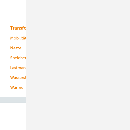
Solar
Bioenergie
Transformation
Energieversorger
Service
Mobilität
Kommunen
Netze
Stadtwerke
Speicher
Energiekonzerne
Lastmanagement
Wasserstoff
Wärme
Abo- & Leserservice