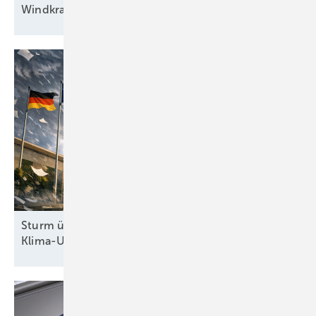
Windkraft auf
Rennwegkurs
Sturm überm Kanzleramt: Höchstrichterliches
Klima-Urteil zwingt Regierung zum
Handeln