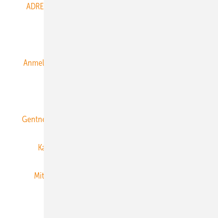
ADRESSBUCH der WIND- und SOLARENERGIE
AGB
Alle Inhalte chronologisch
Anmelden
Anmeldung & Registrierung
Datenschutz
E-Paper
ERNEUERBARE ENERGIEN abonnieren
Gentner Energy Media
Gentner Verlag
Impressum
Karriere bei Gentner
Team
Mediaservice
Mitgliedschaften und Engagement
Newsletter
Privacy Manager
RSS-Feed