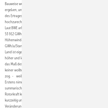
Bauweise würden sich rechnerisch ca. 10 000 notwendige Standorte
ergeben, um den Gesamtbedarf an Elt in D (ohne Berücksichtigung
des Ertrages aus Solar, und ohne zahlenmäßige volle Abdeckung )
hochzurechnen.
Laut BWE arbeiteten 2019 : 29 456 WEA an Land mit dem Ertrag von
53 912 GWh. das ergab im Durchschnitt :1.83 GWh/a pro Anlage. Eine
Höhenwindanlage in 200m NH mit 8MW Antrieb erreicht damit ca.50
GWh/a/Standort (das 30-Fache). Das bisherige Konzept der WEA an
Land ist eigentlich uralt und hat sich bewährt, wurde immer wieder
höher und leistungsstärker gebaut. Man hat sehr wohl gemerkt, dass
das Maß des Wachstums im Laufe der Jahrzehnte kleiner wurde, und
keiner wollte der Erste sein, der die erforderlichen Konsequenzen
zog. - weil es drei harte Konsequenzen sind:
Erstens nimmt der biegebelastete feststehende Turm das
summarische Wachstum auswachsender Nabenhöhe und steigender
Rotorkraft kurz vor dem Boden übel. Halbe Konsequenzen retten nur
kurzzeitig und bringen anderen Aufwand; Die eindeutige richtige
Veränderung ist eine neue Turmstruktur. Dem Turm die Drehbarkeit zu