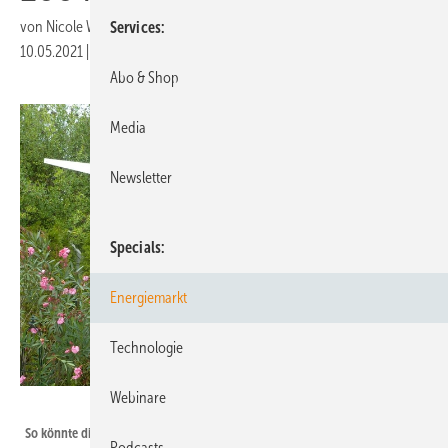
von
Nicole Weinhold
Services
10.05.2021
|
Druckvorschau
Abo & Shop
Media
Newsletter
Specials
Energiemarkt
Technologie
Webinare
Horst Bendix
So könnte die Anlage auf einem Gittermast nach Vorstellung von Bendix
Podcasts