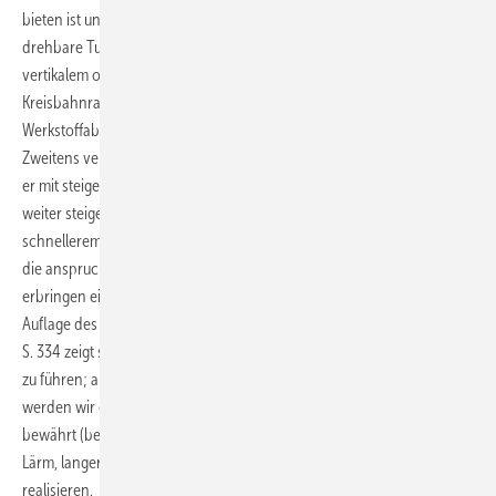
bieten ist ungewöhnlich, wird aber zweimal Nutzen bringen. Der
drehbare Turm mit 3 Säulen, die sich in NH treffen, bietet mit
vertikalem oder horizontalem Spreizwinkel und mit veränderbarem
Kreisbahnradius verschiedene Einflüsse auf optimale
Werkstoffabmessung und -auswahl.
Zweitens verlangt der Antrieb spätestens jetzt die Konsequenz, dass
er mit steigender Mächtigkeit in allen Dimensionen nicht in immer
weiter steigende Höhe sondern auch aus arbeitsschutz- und
schnellerem Zugriff in Richtung Turmfuß gehört.Allein die Kosten für
die anspruchsvollen Elt-leitungen des Antiebes zum Einspeisepunkt
erbringen einen Kostenanteil der Trennung vom Rotor mit sich. Die 6.
Auflage des führenden Fachbuches von Erich Hau "Windkraftanlagen",
S. 334 zeigt sechs mögliche Triebstränge, um den Antrieb nach unten
zu führen; alle nicht in Serie gegangen, stets gut Gründe und nun
werden wir es mit der alten bewährten Riementechnik (millionenfach
bewährt (bevor uns Schuckert den E-motor brachte),mit niedrigem
Lärm, langer Lebensdauer und ordentlicher Schlaufenbildung
realisieren.