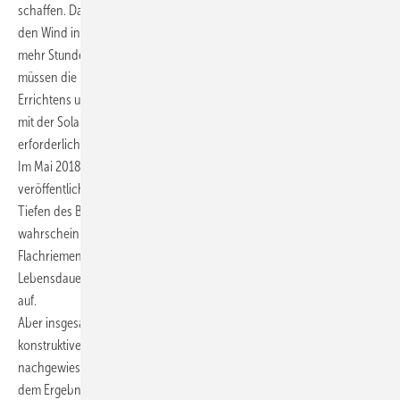
schaffen. Da muß noch eine disruptive Innovation her. Wir müssen
den Wind in größeren Höhen als 200 m, mit größeren Rotoren, mit
mehr Stunden pro Tag und mit Antrieben im Turmfuß schaffen,
müssen die neuen, drehbaren Türme mit neuen Verfahren des
Errichtens und des Service absichern, dann schaffen wir gemeinsam
mit der Solartechnik die Anforderungen an "grüner Energie" im
erforderlichen Maße.
Im Mai 2018 wurde das Schutzrecht zum drehbaren Turm
veröffentlicht. Mit dem Drahtseil - wie über dem Förderturm in die
Tiefen des Berges - ließ es die erreichbare Lebensdauer nicht zu ;
wahrscheinlich auch heute noch nicht. Mit einem modernen
Flachriemen mit verheißungsvollen Eigenschaften, hoher
Lebensdauer und beispielhafter Ruhe geht es selbst mit der Schlaufe
auf.
Aber insgesamt muß zu jeder anfänglichen Zielstellung, zu Mut, zu
konstruktiver Erfahrung die erste praktische Bewährung
nachgewiesen sein, dann ist es geschafft, dann würden zwischen
dem Ergebnis vom Jahr 2019: 1.85 GWh/a und dem Ziel von 50