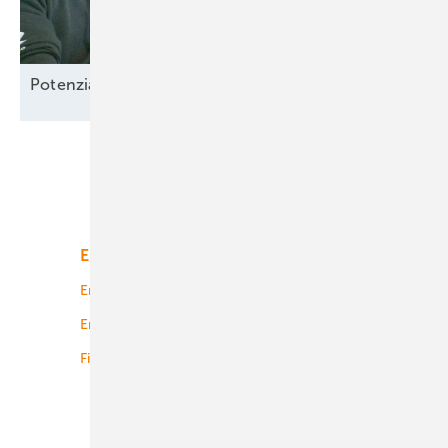
Potenzial-Pflege auf
Borkum
Unsere Themen
Energiemarkt
Technologie
Energierecht
Planung
Energiemärkte weltweit
Logistik
Finanzierung
Betrieb
Onshore-Wind
Offshore-Wind