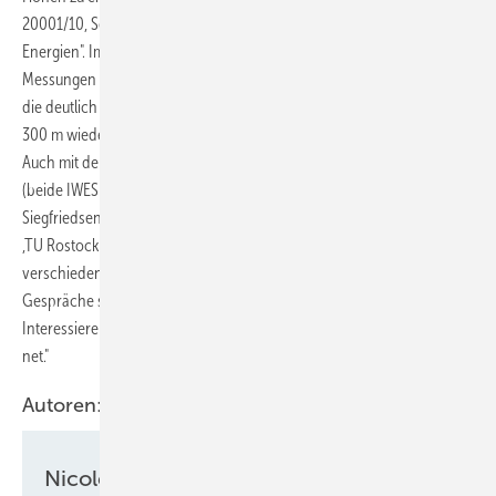
20001/10, Seiten 141-149) und Heft 11/2013 S.15 "Erneuerbare
Energien". Im Juni 2005 hatte Prof. Dr. Emeis halbstündige SODAR-
Messungen bis über 400m Höhe auf dem Airport Paris durchgeführt,
die deutlich erkennen lassen, dass die Windgeschwindigkeiten über
300 m wieder geringer werden.
Auch mit den führenden Herren, Prof.Dr. Reuter, Prof. Dr. Wenske
(beide IWES Bremen), und mit Herrn Prof. Dr. Schauer TUH, Herrn
Siegfriedsen, u.a.(Nachbergbau, Flensburg...), Herrn Prof. Dr.Wanner
,TU Rostock und Fraunhofer IPA ,mit Herren von Enerpac und
verschiedenen Zulieferfirmen und Herstellern fanden anregende
Gespräche statt. Der Verfasser bedankt sich nochmals bei jedem
Interessierenden und Gesprächspartner auf Messen , per mail und im
net."
Autoren:
Nicole Weinhold