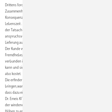
Drittens fordert die neue Turmstruktur und der neue Antrieb im
Zusammenhang mit der neuen Nabenhöhe ab und über 200m
Konsequenzen für das Errichten und die Sicherung des Service auf
Lebenszeit . Ein guter Hersteller weiß die Konsequenz zu ziehen aus
der Tatsache , dass nicht in allen Gegenden Voraussetzungen für
anspruchsvolle Hebezeuge vorhanden sind, aber der Kunde mit der
Lieferung auch die Erfüllung dieser Ansprüche stellen kann und wird.
Der Kunde weiß, dass die Beschaffung von geeigneten
Fremdhebezeugen mit großem finanziellem und Zeitaufwand
verbunden ist, dass dies einige Male pro Lebensjahr notwendig sein
kann und sich somit zwischen Aufwand und Nutzen ausgleichen kann,
also kostet.
Die erfinderische und konstruktive Leistung, diese Innovation zu
bringen,war vielseitig und zeitraubend; man muß auch bedenken,
dass dazu eine intensive mehrmalige Zusammenarbeit mit Herrn Prof.
Dr. Emeis KIT/ Meteorologie gehörte, (seine Mahnung an die Adresse
der windenergieerschließenden Forscher, den Wind in größeren
Höhen zu erschließen, stammte schon aus 2001 (Meteorol.Zeitschrift