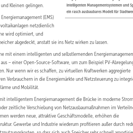
 und Kleinen gelingen.
intelligenten Managementsystemen und S
ein rasch ausbaubares Modell für Stadtw
en Energiemanagement (EMS)
voltaikanlagen netzdienlich
me wird optimiert, und
icher abgedeckt, anstatt sie ins Netz wirken zu lassen.
teme mit einem intelligenten und selbstlernenden Energiemanagemen
 aus – einer Open-Source-Software, um zum Beispiel PV-Abregelun
n. Nur wenn wir es schaffen, zu virtuellen Kraftwerken aggregierte
en Verbrauchern in die Energiemärkte und Netzsteuerung zu integri
ärme und Mobilität.
r mit intelligentem Energiemanagement die Brücke in moderne Strom
 oder zeitliche Verschiebung von Netzausbaumaßnahmen im Verteiln
emen werden neue, attraktive Geschäftsmodelle, erhöhen die
ruktur. Gewerbe und Industrie wiederum profitieren außer durch red
znutzungskosten, so dass sich auch Speicher sehr schnell amortisi