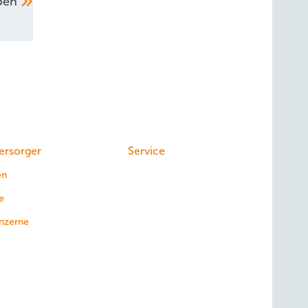
pen
ersorger
Service
en
e
nzerne