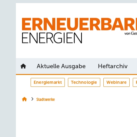
Springe
Springe
Springe
auf
auf
auf
Hauptinhalt
Hauptmenü
SiteSearch
Aktuelle Ausgabe
Heftarchiv
Energiemarkt
Technologie
Webinare
Stadtwerke