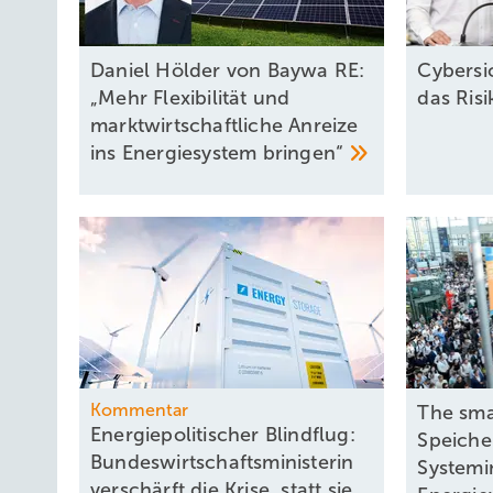
Daniel Hölder von Baywa RE:
Cybersi
„Mehr Flexibilität und
das Ris
marktwirtschaftliche Anreize
ins Energiesystem
bringen“
Kommentar
The sma
Energiepolitischer Blindflug:
Speicher
Bundeswirtschaftsministerin
Systemi
verschärft die Krise, statt sie