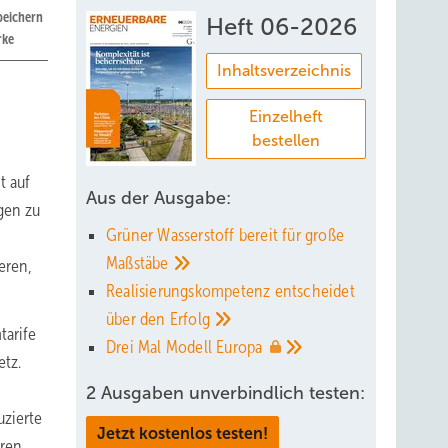
peichern
Heft 06-2026
erke
Inhaltsverzeichnis
Einzelheft
bestellen
t auf
Aus der Ausgabe:
gen zu
Grüner Wasserstoff bereit für große
Maßstäbe
eren,
Realisierungskompetenz entscheidet
über den
Erfolg
tarife
Drei Mal Modell
Europa
etz.
2 Ausgaben unverbindlich testen:
uzierte
Jetzt kostenlos testen!
eren