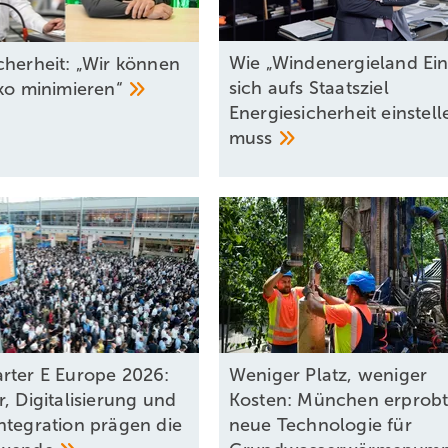
Wie „Windenergieland Ein
cherheit: „Wir können
sich aufs Staatsziel
iko
minimieren“
Energiesicherheit einstell
muss
rter E Europe 2026:
Weniger Platz, weniger
, Digitalisierung und
Kosten: München erprob
ntegration prägen die
neue Technologie für