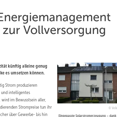
m Energiemanagement
 zur Vollversorgung
ität künftig alleine genug
erke es umsetzen können.
stig Strom produzieren
und intelligentes
wird im Bewusstsein aller,
odierenden Strompreise tun ihr
Velk
cher über Gewerbe- bis hin
Eingepasste Solarstromerzeugung – dank