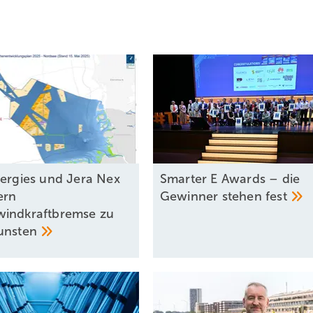
nergies und Jera Nex
Smarter E Awards – die
ern
Gewinner stehen
fest
indkraftbremse zu
unsten