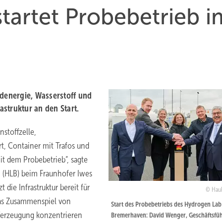
tartet Probebetrieb i
denergie, Wasserstoff und
struktur an den Start.
stoffzelle,
t, Container mit Trafos und
mit dem Probebetrieb“, sagte
 (HLB) beim Fraunhofer Iwes
 die Infrastruktur bereit für
Hau
das Zusammenspiel von
Start des Probebetriebs des Hydrogen Lab
ferzeugung konzentrieren
Bremerhaven: David Wenger, Geschäftsfü