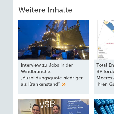
Weitere Inhalte
Interview zu Jobs in der
Total E
Windbranche:
BP ford
„Ausbildungsquote niedriger
Meeresw
als
Krankenstand“
ihren
G