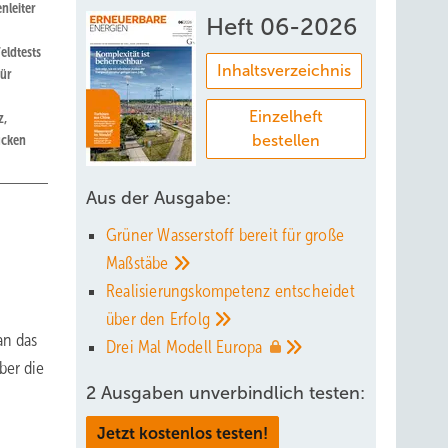
nleiter
Heft 06-2026
eldtests
Inhaltsverzeichnis
für
Einzelheft
z,
ücken
bestellen
Aus der Ausgabe:
Grüner Wasserstoff bereit für große
Maßstäbe
n
Realisierungskompetenz entscheidet
über den
Erfolg
an das
Drei Mal Modell
Europa
ber die
2 Ausgaben unverbindlich testen:
Jetzt kostenlos testen!