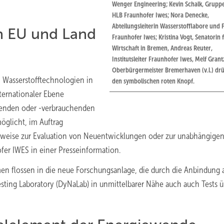
Wenger Engineering; Kevin Schalk, Gruppe
HLB Fraunhofer Iwes; Nora Denecke,
Abteilungsleiterin Wasserstofflabore und F
n EU und Land
Fraunhofer Iwes; Kristina Vogt, Senatorin 
Wirtschaft in Bremen, Andreas Reuter,
Institutsleiter Fraunhofer Iwes, Melf Grant
Oberbürgermeister Bremerhaven (v.l.) dr
n Wasserstofftechnologien in
den symbolischen roten Knopf.
nternationaler Ebene
genden oder -verbrauchenden
möglicht, im Auftrag
ielweise zur Evaluation von Neuentwicklungen oder zur unabhängige
fer IWES in einer Presseinformation.
en flossen in die neue Forschungsanlage, die durch die Anbindung 
ting Laboratory (DyNaLab) in unmittelbarer Nähe auch auch Tests ü