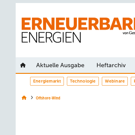
Springe
Springe
Springe
auf
auf
auf
Hauptinhalt
Hauptmenü
SiteSearch
Aktuelle Ausgabe
Heftarchiv
Energiemarkt
Technologie
Webinare
Offshore-Wind