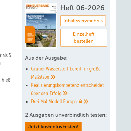
Heft 06-2026
Inhaltsverzeichnis
Einzelheft
bestellen
 als 5
Aus der Ausgabe:
n.
Grüner Wasserstoff bereit für große
Maßstäbe
, hieß
Realisierungskompetenz entscheidet
über den
Erfolg
Drei Mal Modell
Europa
2 Ausgaben unverbindlich testen:
Jetzt kostenlos testen!