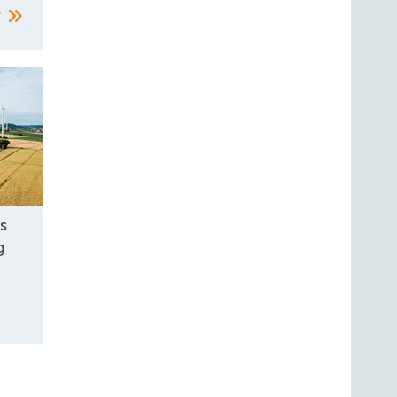
?
s
g