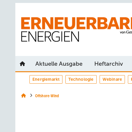
Springe
Springe
Springe
auf
auf
auf
Hauptinhalt
Hauptmenü
SiteSearch
Aktuelle Ausgabe
Heftarchiv
Energiemarkt
Technologie
Webinare
Offshore-Wind