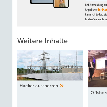
Bei Anmeldung zu 
Angebote
der Mar
kann ich jederzei
finden Sie auch i
Weitere Inhalte
Ha cker
aussp erren
Offshor