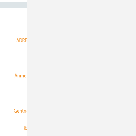
Abo- & Leserservice
ADRESSBUCH der WIND- und SOLARENERGIE
AGB
Alle Inhalte chronologisch
Anmelden
Anmeldung & Registrierung
Datenschutz
E-Paper
ERNEUERBARE ENERGIEN abonnieren
Gentner Energy Media
Gentner Verlag
Impressum
Karriere bei Gentner
Team
Mediaservice