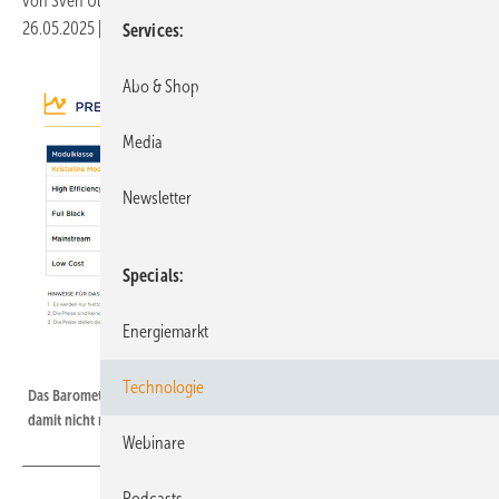
von
Sven Ullrich
26.05.2025
|
Druckvorschau
Services
Abo & Shop
Media
Newsletter
Specials
Energiemarkt
PV Xchange
Technologie
Das Barometer der Modulpreise zeigt kaum Bewegung. Vorhersagen sind
damit nicht mehr möglich.
Webinare
Podcasts