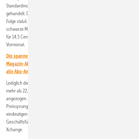
Standardmodule für durchschnittlich 11,5 Cent pro Kilowattstunde
gehandelt. Damit bleiben diese Preise schon den dritten Monat in
Folge stabil. Ähnlich sieht auch die Entwicklung der Preise für komplett
schwarze Module aus. Die Großhändler verkauften diese im Mai 2025
für 14,5 Cent pro Kilowattstunde – zum gleichen Preis wie im
Vormonat.
Die spannendsten Artikel, Grafiken und Dossiers erhalten unsere
Magazin-Abonnent:innen. Sie haben noch kein Abo? Jetzt über
alle Abo-Angebote informieren und Wissensvorsprung sichern.
Lediglich die Preise für effiziente Module mit einem Wirkungsgrad von
mehr als 22,5 Prozent und modernen Zelltechnologien haben leicht
angezogen. Von 13,5 auf 14 Cent pro Kilowattstunde blieb dieser
Preissprung aber nur marginal und kaum ein Indikator, um einen
eindeutigen Preistrend abzusehen, wie Martin Schachinger,
Geschäftsführer des Onlinehändlers für Solarkomponenten PV
Xchange.