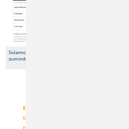
Solarmodule: Preisanstieg legt Pause ein –
zumindest
teilweise
Unsere Themen
Energiemarkt
Technologie
Energierecht
Planung
Energiemärkte weltweit
Logistik