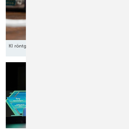
KI röntgt
Umspannwerke