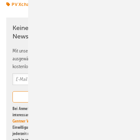
PV Xchange
Preise
Solar
Solarmodule
Keine Zeit? Kein Problem mit dem ERE
Newsletter!
Mit unserem Newsletter erhalten Sie regelmäßig von uns
ausgewählte Informationen und Neuigkeiten, gebündelt und
kostenlos direkt ins Postfach.
Bei Anmeldung zu diesem Newsletter bin ich damit einverstanden, über
interessante Verlags- und Online-Angebote
der Marken der Alfons W.
Gentner Verlag GmbH & Co. KG
informiert zu werden. Diese
Einwilligung kann ich jederzeit widerrufen und eine Abmeldung ist
jederzeit möglich. Informationen zum Umgang mit Daten finden Sie
auch in unserer
Datenschutzerklärung
.