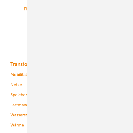
Finanzierung
Betrieb
Onshore-Wind
Offshore-Wind
Solar
Bioenergie
Transformation
Energieversorger
Service
Mobilität
Kommunen
Netze
Stadtwerke
Speicher
Energiekonzerne
Lastmanagement
Wasserstoff
Wärme