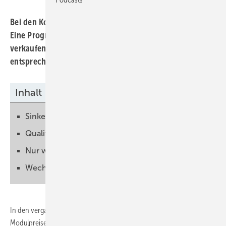
Bei den Kosten für Solarmodule ist kaum Bewegung drin.
Eine Prognose ist schwierig. Denn viele Hersteller
verkaufen immer noch unter den Produktionskosten, mit
entsprechenden Auswirkungen auf die Branche.
Inhalt
Sinken die Preise wieder?
Qualität bleibt auf der Strecke
Nur wenige Ersatzmodule am Markt
Wechselrichter kann man reparieren lassen
In den vergangenen Wochen hat sich nicht allzu viel getan bei den
Modulpreisen. Wie im Vormonat wurden auch im Mai 2025 die