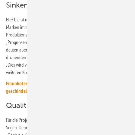
Sinken die Preise wieder?
Hier bleibt nur ein Blick auf den Gesamtmarkt. „So werden die meisten
Marken immer noch knapp unter oder in etwa auf
Produktionskostenniveau gehandelt“, weiß Martin Schachinger.
„Prognosen auf Basis der erwarteten Marktentwicklung in China
deuten aber schon wieder auf ein Absinken der Preise aufgrund einer
drohenden Überproduktion in der zweiten Jahreshälfte hin“, warnt er.
„Dies wird viele Hersteller unter Druck setzen und vermutlich zu einer
weiteren Konsolidierungswelle in der Solarindustrie führen.“
Fraunhofer ISE: Produktionslinie für solare Dachziegel mit
geschindelten Solarzellen errichtet
Qualität bleibt auf der Strecke
Für die Projektierer und Solarkunden sind niedrige Modulpreise ein
Segen. Denn sie machen den eigenen Sonnenstrom erschwinglicher.