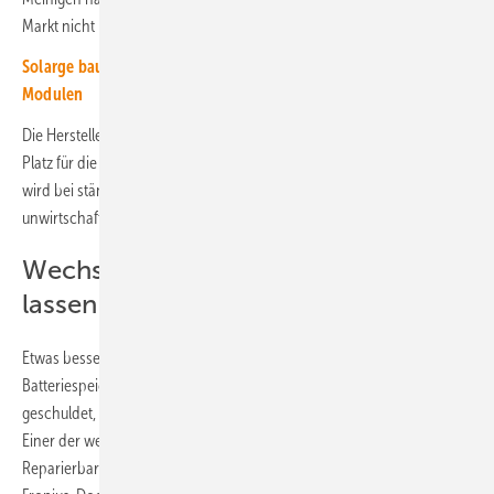
Markt nicht mehr zu bekommen sind.
Solarge baut in Belgien Solaranlage mit komplett recyclebaren
Modulen
Die Hersteller hingegen leeren ihre Lager so schnell wie möglich, um
Platz für die neuesten Produkte zu haben. „Aber auch dieser Service
wird bei ständig fallenden Modulpreisen zunehmend unbeliebt, weil
unwirtschaftlich“, sagt der PV-Xchange-Chef.
Wechselrichter kann man reparieren
lassen
Etwas besser ist die Situation bei den Wechselrichtern und
Batteriespeichern. Doch dies ist auch nur einigen Dienstleistern
geschuldet, die sich mit der Reparatur dieser Geräte beschäftigen.
Einer der wenigen Hersteller, die das Ersatzteilmanagement und die
Reparierbarkeit der Geräte schon bei der Entwicklung mitdenken, ist