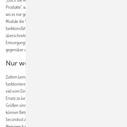
„Doch die Kehrseite ist ein Verlust der Qualität und Langlebigkeit der
Produkte“, warnt Martin Schachinger. „In der Herstellung wird gespart,
wo es nur geht. Auch lohnt sich bei den aktuellen Preisen für neue
Module die Wiederverwertung der alten, ausgemusterten, aber noch
funktionsfähigen Stücke kaum mehr. Prüfungs- und Logistikkosten
überschreiten oft den Materialwert – preiswertere
Entsorgungslösungen werden dringend gesucht und immer häufiger
gegenüber der Wiederverwendung bevorzugt.“
Nur wenige Ersatzmodule am Markt
Zudem bemängelt Martin Schachinger das Fehlen eines
funktionierenden Ersatzteilmanagements. Die Hersteller halten nicht
viel vom Einlagern abgekündigter Module, um im Falle eines Schadens
Ersatz zu bekommen. Denn Module mit ständig neuen Solarzellen und
Größen sind mit älteren Paneelen selten kompatibel. Immerhin
können Betriebsführer und Handwerker auf Angebote wie die von
Secondsol zurückgreifen. Denn das Unternehmen im thüringischen
Meinigen hat einen riesigen Vorrat an Solarmodulen angelegt, die am