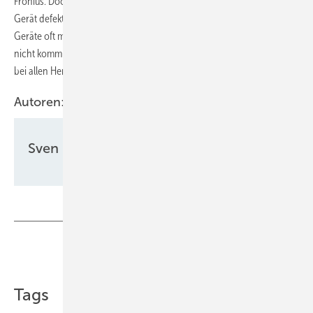
Fronius. Doch viele andere Hersteller setzen auf den Ersatz, wenn ein
Gerät defekt ist. Doch auch hier besteht das Problem, dass neue
Geräte oft mit den vor einigen Jahren verbauten Wechselrichtern
nicht kommunizieren können. Hier wäre eine Abwärtskompatibilität
bei allen Herstellern wünschenswert, ist aber oft Fehlanzeige. (su)
Autoren:
Sven Ullrich
Teilen
Link kopieren
Tags