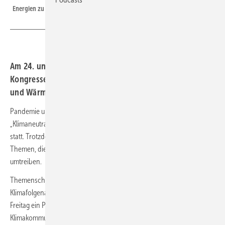
Energien zu fördern.
Am 24. und 25. März liegt die Schwerpunkte des 11.
Kongresses auf Klimafolgen, klimafreundlicher Mobilität
und Wärmewende.
Pandemie und kein Ende: Wie schon 2021 findet der Kongress
„Klimaneutrale Kommune“ ausschließlich als Online-Veranstaltung
statt. Trotzdem ist das Programm am 24. und 25 März gespickt mit
Themen, die
Kommunen
mit Klimaschutzambitionen derzeit
umtreiben.
Themenschwerpunkte ist in diesem Jahr unter anderem die
Klimafolgenanpassung, zu der es sowohl am Donnerstag als auch am
Freitag ein Praxisforum gibt. Ebenfalls vertreten sind Themen wie
Klimakommunikation, Abwärmenutzung, CO2-Kompensation und