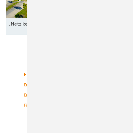
„Netz kein Engpass
mehr“
Unsere Themen
Energiemarkt
Technologie
Energierecht
Planung
Energiemärkte weltweit
Logistik
Finanzierung
Betrieb
Onshore-Wind
Offshore-Wind