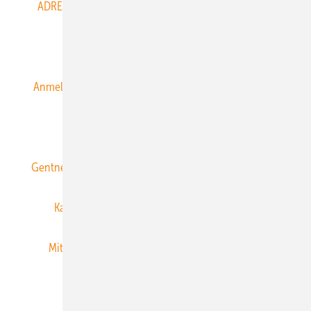
ADRESSBUCH der WIND- und SOLARENERGIE
AGB
Alle Inhalte chronologisch
Anmelden
Anmeldung & Registrierung
Datenschutz
E-Paper
ERNEUERBARE ENERGIEN abonnieren
Gentner Energy Media
Gentner Verlag
Impressum
Karriere bei Gentner
Team
Mediaservice
Mitgliedschaften und Engagement
Newsletter
Privacy Manager
RSS-Feed