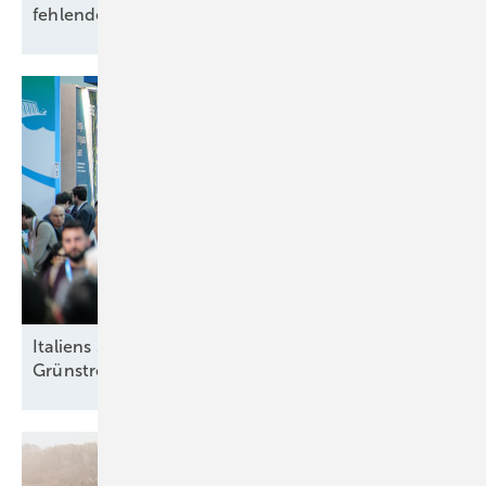
fehlendem
Netzausbau
Italiens Strategiedebatte in Rimini über sinnvolle
Grünstromziele