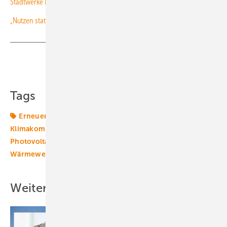
Stadtwerke Bamberg bauen Bayerns größte Abwasserwärmeanlage
„Nutzen statt Abregeln“: Power-to-Heat-Anlagen gehen in Betrieb
Teilen
Link kopieren
Tags
Erneuerbare in Kommunen
Fernwärmenetz
Klimakommune
Klimaschutzziele
Netze
Photovoltaik
Transformation
Wärmepumpe
Wärmewende
Weitere Inhalte