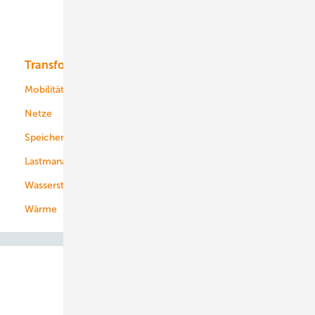
Solar
Bioenergie
Transformation
Energieversorger
Service
Mobilität
Kommunen
Netze
Stadtwerke
Speicher
Energiekonzerne
Lastmanagement
Wasserstoff
Wärme
Abo- & Leserservice