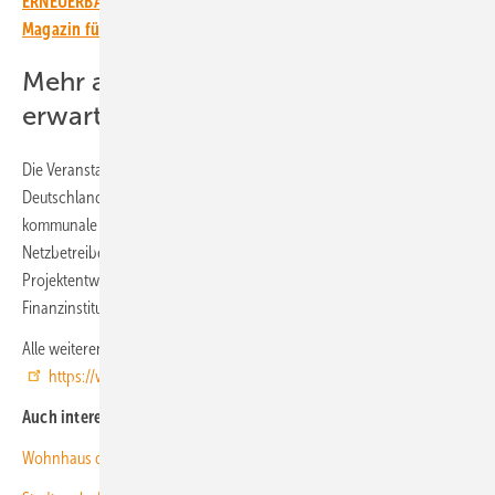
ERNEUERBARE ENERGIEN – dem größten verbandsunabhängigen
Magazin für erneuerbare Energien in Deutschland!
Mehr als 250 Fachbesucher werden
erwartet
Die Veranstalter erwarten mehr als 250 Fachbesucher aus
Deutschland, Österreich und der Schweiz aus den Bereichen wie
kommunale Verwaltung, Energieversorgungsunternehmen,
Netzbetreiber, Energie- und Beratungsdienstleister, Planer und
Projektentwickler sowie Verbände, Behörden, Förder- und
Finanzinstitute. (kw)
Alle weiteren Informationen sind unter
https://www.klimaneutrale-kommunen.de/
zu finden.
Auch interessant:
Wohnhaus der Zukunft: Mehr Energie erzeugen als verbrauchen