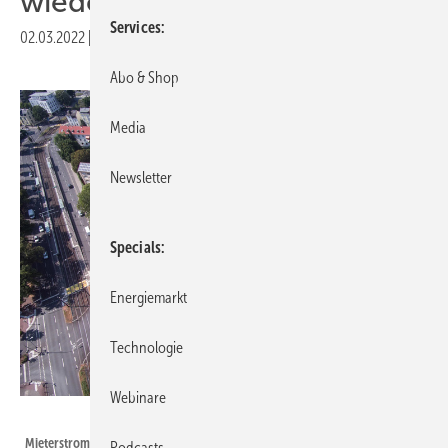
wieder online
Services
02.03.2022
|
Druckvorschau
Abo & Shop
Media
Newsletter
Specials
Energiemarkt
Technologie
Webinare
Mainova AG
Mieterstrommodelle sind eine Möglichkeit, die Nutzung von erneuerbaren
Podcasts