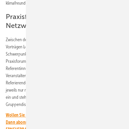
klimafreundliche Mobilität.
Praxisforen bieten Gelegenheit zum
Netzwerken
Zwischen dem Eröffnungs- und dem Abschlussplenum mit Keynote-
Vorträgen bietet der Kongress zahlreiche parallele Praxisforen zu
Schwerpunktthemen der kommunalen Energiewende. In jedem
Praxisforum berichten jeweils drei bis vier Referenten und
Referentinnen aus der Praxis ihrer Tätigkeitsbereiche. Sie bieten laut
Veranstalter besonders viel Raum für die Vernetzung von
Referierenden und Teilnehmenden, denn die Referenten führen
jeweils nur mit maximal 10-minütigen Impulsvorträgen in ihr Thema
ein und stehen dann rund eine Stunde in offenen
Gruppendiskussionen für den Erfahrungsaustausch zur Verfügung.
Wollen Sie über die Energiewende auf dem Laufenden bleiben?
Dann abonnieren Sie einfach den kostenlosen Newsletter von