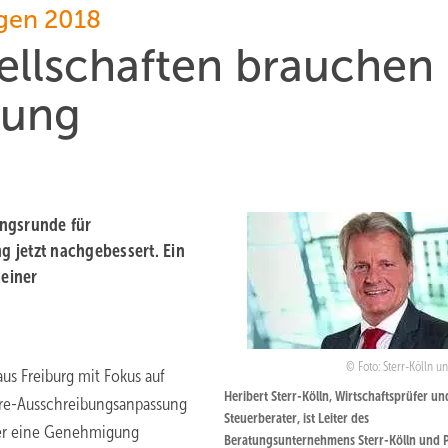
ngen 2018
ellschaften brauchen
gung
ungsrunde für
 jetzt nachgebessert. Ein
 einer
Foto: Sterr-Kölln u
aus Freiburg mit Fokus auf
Heribert Sterr-Kölln, Wirtschaftsprüfer un
ore-Ausschreibungsanpassung
Steuerberater, ist Leiter des
über eine Genehmigung
Beratungsunternehmens Sterr-Kölln und 