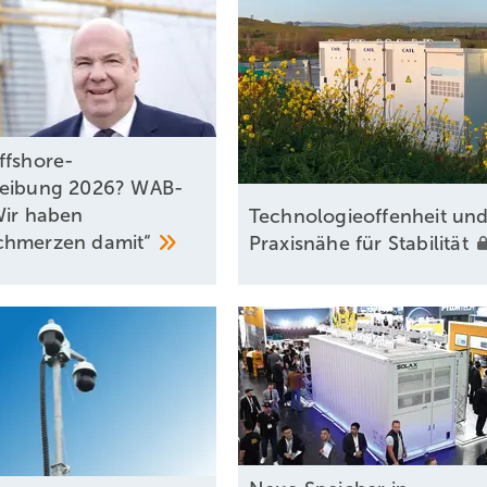
ffshore-
reibung 2026? WAB-
Wir haben
Technologieoffenheit un
chmerzen
damit“
Praxisnähe für
Stabilität