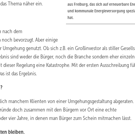
f das Thema näher ein.
aus Freiburg, das sich auf erneuerbare En
und kommunale Energieversorgung spezial
hat.
in nach dem
a noch bevorzugt. Aber einige
Umgehung genutzt. Ob sich z.B. ein Großinvestor als stiller Gesells
rgebnis sind weder die Bürger, noch die Branche sondern eher einzel
 dieser Regelung eine Katastrophe. Mit der ersten Ausschreibung fü
s ist das Ergebnis.
r?
ächlich manchem Klienten von einer Umgehungsgestaltung abgeraten.
, gründe doch zusammen mit den Bürgern vor Ort eine echte
i oder vier Jahre, in denen man Bürger zum Schein mitmachen lässt.
lten bleiben.