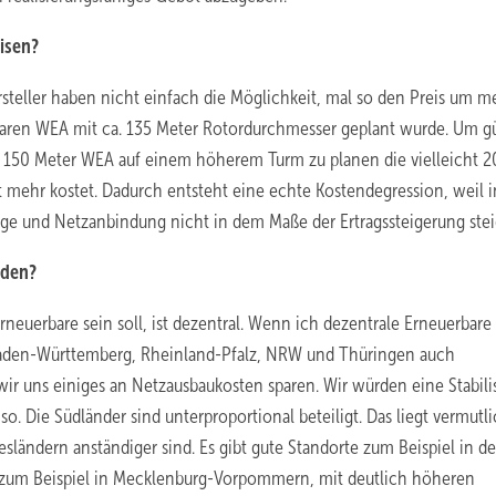
isen?
rsteller haben nicht einfach die Möglichkeit, mal so den Preis um m
baren WEA mit ca. 135 Meter Rotordurchmesser geplant wurde. Um g
e 150 Meter WEA auf einem höherem Turm zu planen die vielleicht 20
t mehr kostet. Dadurch entsteht eine echte Kostendegression, weil i
ege und Netzanbindung nicht in dem Maße der Ertragssteigerung stei
rden?
neuerbare sein soll, ist dezentral. Wenn ich dezentrale Erneuerbare 
aden-Württemberg, Rheinland-Pfalz, NRW und Thüringen auch
 uns einiges an Netzausbaukosten sparen. Wir würden eine Stabili
o. Die Südländer sind unterproportional beteiligt. Das liegt vermutl
esländern anständiger sind. Es gibt gute Standorte zum Beispiel in d
ls zum Beispiel in Mecklenburg-Vorpommern, mit deutlich höheren