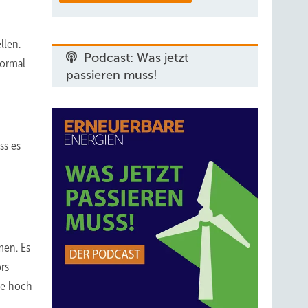
llen.
Podcast: Was jetzt
normal
passieren muss!
ss es
men. Es
rs
ie hoch