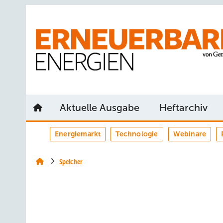
Springe
Springe
Springe
auf
auf
auf
Hauptinhalt
Hauptmenü
SiteSearch
Aktuelle Ausgabe
Heftarchiv
Energiemarkt
Technologie
Webinare
Speicher