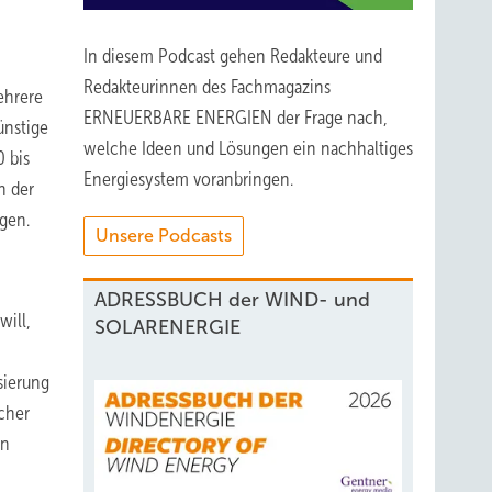
In diesem Podcast gehen Redakteure und
Redakteurinnen des Fachmagazins
ehrere
ERNEUERBARE ENERGIEN der Frage nach,
ünstige
welche Ideen und Lösungen ein nachhaltiges
 bis
Energiesystem voranbringen.
n der
gen.
Unsere Podcasts
ADRESSBUCH der WIND- und
will,
SOLARENERGIE
sierung
icher
en