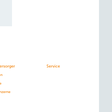
ersorger
Service
en
e
nzerne