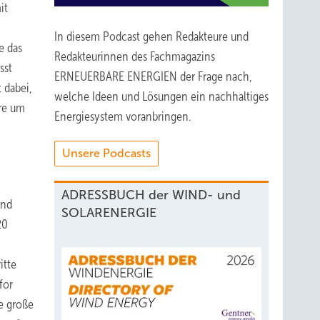
it
In diesem Podcast gehen Redakteure und
e das
Redakteurinnen des Fachmagazins
sst
ERNEUERBARE ENERGIEN der Frage nach,
 dabei,
welche Ideen und Lösungen ein nachhaltiges
hre um
Energiesystem voranbringen.
Unsere Podcasts
ADRESSBUCH der WIND- und
und
SOLARENERGIE
20
itte
for
e große