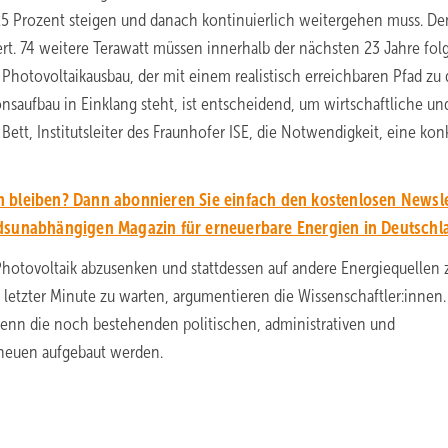
25 Prozent steigen und danach kontinuierlich weitergehen muss. D
liert. 74 weitere Terawatt müssen innerhalb der nächsten 23 Jahre fol
n Photovoltaikausbau, der mit einem realistisch erreichbaren Pfad zu
saufbau in Einklang steht, ist entscheidend, um wirtschaftliche un
Bett, Institutsleiter des Fraunhofer ISE, die Notwendigkeit, eine kon
 bleiben? Dann abonnieren Sie einfach den kostenlosen Newsle
unabhängigen Magazin für erneuerbare Energien in Deutschl
hotovoltaik abzusenken und stattdessen auf andere Energiequellen 
letzter Minute zu warten, argumentieren die Wissenschaftler:innen.
wenn die noch bestehenden politischen, administrativen und
 neuen aufgebaut werden.