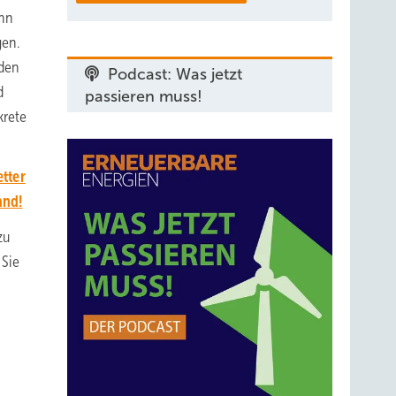
enn
gen.
 den
Podcast: Was jetzt
d
passieren muss!
krete
tter
and!
zu
 Sie