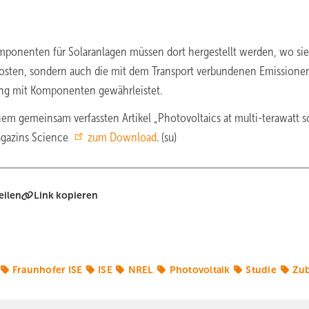
mponenten für Solaranlagen müssen dort hergestellt werden, wo sie
kosten, sondern auch die mit dem Transport verbundenen Emissione
ung mit Komponenten gewährleistet.
em gemeinsam verfassten Artikel „Photovoltaics at multi-terawatt sc
Magazins Science
zum Download
. (su)
eilen
Link kopieren
Fraunhofer ISE
ISE
NREL
Photovoltaik
Studie
Zu