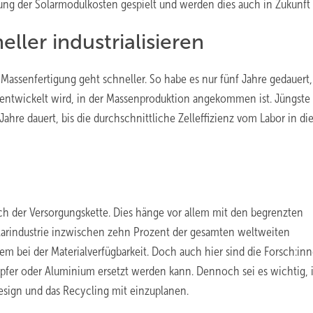
ung der Solarmodulkosten gespielt und werden dies auch in Zukunft 
ler industrialisieren
assenfertigung geht schneller. So habe es nur fünf Jahre gedauert, 
entwickelt wird, in der Massenproduktion angekommen ist. Jüngste
ahre dauert, bis die durchschnittliche Zelleffizienz vom Labor in di
ich der Versorgungskette. Dies hänge vor allem mit den begrenzten
larindustrie inzwischen zehn Prozent der gesamten weltweiten
em bei der Materialverfügbarkeit. Doch auch hier sind die Forsch:in
 Kupfer oder Aluminium ersetzt werden kann. Dennoch sei es wichtig, 
esign und das Recycling mit einzuplanen.