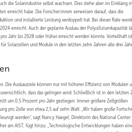
h die Solarindustrie selbst wachsen. Dies stehe aber im Einklang m
n erreicht habe. Die Forscher:innen verweisen darauf, dass die
uktion und installierte Leistung verdoppelt hat. Bei dieser Rate werd
 2024 erreicht. Auch der geplante Ausbau der Polysiliziumkapazität lä
ro Jahr bis 2028 oder früher erreicht werden könnte. Vorteilhaft ist
 für Solarzellen und Module in den letzten zehn Jahren alle drei Ja
hen
. Die Ausbauziele können nur mit höherer Effizienz von Modulen 
versichtlich, dass das gelingen wird. Schließlich ist in den letzten 
nitt um 0,5 Prozent pro Jahr gestiegen. Immer größere Zellgrößen
ung pro Zelle von etwa 2,5 auf zehn Watt. „Wir haben große Fortschr
leunigt werden“, sagt Nancy Haegel, Direktorin des National Center 
scher am AIST, fügt hinzu: „Technologische Entwicklungen haben ein