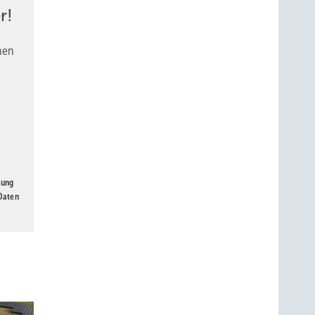
r!
nen
gung
 Daten