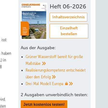
Heft 06-2026
Inhaltsverzeichnis
Einzelheft
bestellen
isst
Aus der Ausgabe:
an haben
Grüner Wasserstoff bereit für große
) in
Maßstäbe
38
Realisierungskompetenz entscheidet
über den
Erfolg
Drei Mal Modell
Europa
2 Ausgaben unverbindlich testen:
ird.
Jetzt kostenlos testen!
sten