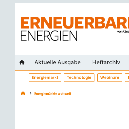
Springe
Springe
Springe
auf
auf
auf
Hauptinhalt
Hauptmenü
SiteSearch
Aktuelle Ausgabe
Heftarchiv
Energiemarkt
Technologie
Webinare
Energiemärkte weltweit