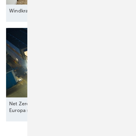
Windkraft auf
Rennwegkurs
Net Zero Industry und Industrial Accelerator Acts:
Europa stärkt
Seewindkraftindustrie