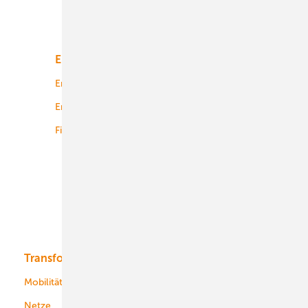
Unsere Themen
Energiemarkt
Technologie
Energierecht
Planung
Energiemärkte weltweit
Logistik
Finanzierung
Betrieb
Onshore-Wind
Offshore-Wind
Solar
Bioenergie
Transformation
Energieversorger
Service
Mobilität
Kommunen
Netze
Stadtwerke