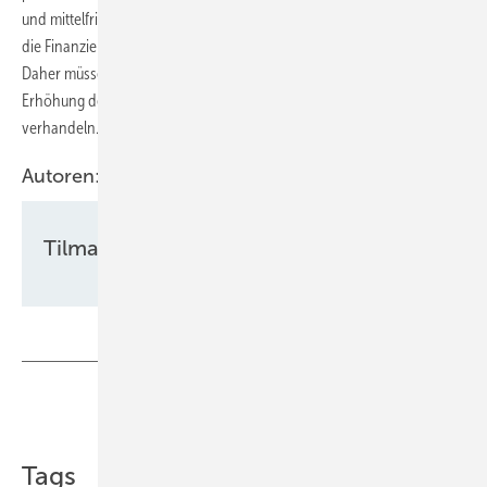
und mittelfristig abzuschaffen. Finanzminister Olaf Scholz habe aber
die Finanzierung nicht in die mittelfristige Planung aufnehmen wollen.
Daher müsse und könne die neue Koalition ab September in Ruhe die
Erhöhung der Ausbauziele und jährlichen Ausbauvolumen
verhandeln.
Autoren:
Tilman Weber
Teilen
Link kopieren
Tags