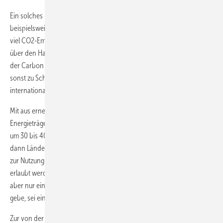
Ein solches Bündnis sei anderen Instrumenten vorzuziehen wie
beispielsweise den auch in der EU diskutierten Einfuhrzöllen auf mit
viel CO2-Emissionen hergestellte Waren oder die Einführung eines
über den Haushalt zu finanzierenden Emissionsverrechnungssystems
der Carbon Contracts for Difference. Solche Maßnahmen drohten
sonst zu Schutz-Gegenmaßnahmen anderer Volkswirtschaften im
internationalen Handel zu führen.
Mit aus erneuerbaren Energien hergestellter grüner Wasserstoff als
Energieträger verteuere allerdings beispielsweise die Stahlproduktion
um 30 bis 40 Prozent im Verhältnis zu schmutzigem Stahl. Daher dürfe
dann Ländern wie Brasilien, Russland oder Türkei ohne Verpflichtung
zur Nutzung grünen Wasserstoffs oder zur Klimaneutralität nicht
erlaubt werden, mit Stahlimporten in die Bresche zu springen. Weil es
aber nur eine überschaubare Zahl von Ländern mit Stahlproduktion
gebe, sei eine Einigung zwischen diesen sinnvoll.
Zur von der Koalition der Bundesregierung versprochenen