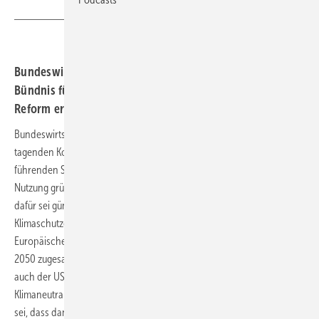
Bundeswirtschaftsminister plädiert für Wasserstoff-
Bündnis führender Stahlnationen und erwartet EEG-
Reform erst unter nächster Bundesregierung.
Bundeswirtschaftsminister Peter Altmaier hat bei der derzeit digital
tagenden Konferenz Berliner Energietage für ein Bündnis der
führenden Stahlhersteller- und Industrienationen zur ausschließlichen
Nutzung grünen Wasserstoffs plädiert. Altmaier betonte, die Situation
dafür sei günstig – nachdem Japan, Kanada, Südkorea beim virtuellen
Klimaschutzgipfel mit dem US-Präsidenten Joe Biden nun wie die
Europäische Union eine Klimaneutralität ihrer Volkswirtschaften bis
2050 zugesagt haben, China die Klimaneutralität bis 2060 anstrebe,
auch der US-Präsident selbst den Anschluss der USA an das
Klimaneutralitätsziel für 2050 in Aussicht gestellt hatte. Die Hoffnung
sei, dass dann die wichtigsten Industriestaaten dabei seien.