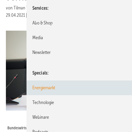
von
Tilman Weber
Services
29.04.2021
|
Druckvorschau
Abo & Shop
Media
Newsletter
Specials
Energiemarkt
Technologie
Webinare
Deutscher Bundestag – Simone M. Neumann
Bundeswirtschaftsminister Peter Altmaier
Podcasts