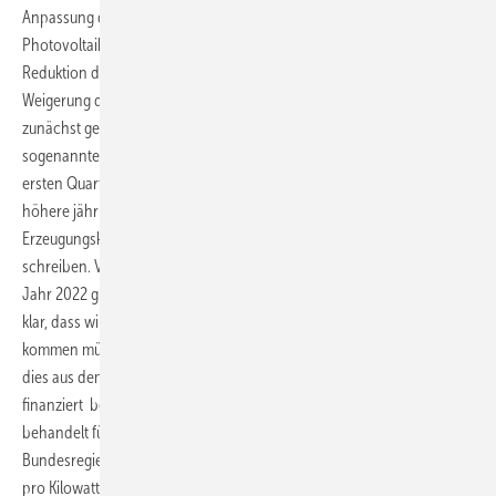
Anpassung der Ausbaufahrpläne für Windparks und
Photovoltaikanlagen an die jüngst erhöhten EU-Ziele für die
Reduktion der CO2-Emissionen sagte Altmaier, sie sei an einer
Weigerung des Finanzministeriums zur Haushaltsfinanzierung
zunächst gescheitert. Eigentlich hatte die Koalition mit einem
sogenannten Entschließungsgesetz im Dezember sich festgelegt, im
ersten Quartal 2021 höhere PV- und Windkraft-Ausbauziele und
höhere jährliche Ausschreibungsvolumen bis 2030 für neue
Erzeugungskapazitäten in das Erneuerbare-Energien-Gesetz (EEG) zu
schreiben. Vor wenigen Tagen hat das Kabinett allerdings nur für das
Jahr 2022 größere Ausschreibungsvolumen festgelegt. „Für mich war
klar, dass wir zu einer deutlichen Erhöhung der Ausbauziele bis 2030
kommen müssen. Das geht aber nur, wenn wir es hinbekommen, dass
dies aus dem Bundeshaushalt und nicht aus der EEG-Umlage
finanziert bekommen, weil sonst die Menschen sich unehrlich
behandelt fühlen“, sagte Altmaier. Damit verwies er auf die von der
Bundesregierung beschlossene Zusage, die sogenannte EEG-Umlage
pro Kilowattstunde für die Stromverbraucher deutlich zu begrenzen