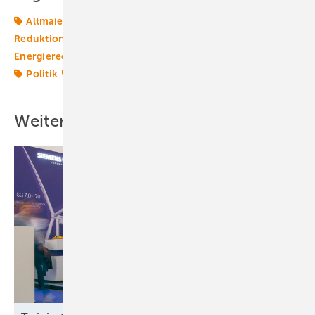
Altmaier
Ausbau-Ziele
Ausschreibungen
CO2-
Reduktionsziele
Energiemarkt
Energiepolitik
Energierecht
Klimapolitik
Koalition
Photovoltaik
Politik
Windenergie
Windpolitik
Weitere Inhalte