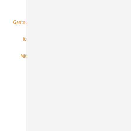
ERNEUERBARE ENERGIEN abonnieren
Gentner Energy Media
Gentner Verlag
Impressum
Karriere bei Gentner
Team
Mediaservice
Mitgliedschaften und Engagement
Newsletter
Privacy Manager
RSS-Feed
Veranstaltungen / Webinare
© 2026 ERNEUERBARE ENERGIEN