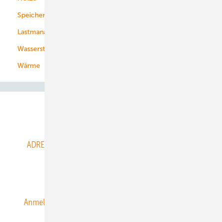
Speicher
Energiekonzerne
Lastmanagement
Wasserstoff
Wärme
Abo- & Leserservice
ADRESSBUCH der WIND- und SOLARENERGIE
AGB
Alle Inhalte chronologisch
Anmelden
Anmeldung & Registrierung
Datenschutz
E-Paper