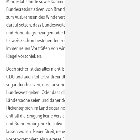
Mindestabstände sowie Kommunenbeteiligungen derzeit laufende
Bundesratsinitiativen von Brandenburg und Nordrhein-Westfalen
zum Ausbremsen des Windenergieausbaus noch einfangen. Sie mag
darauf setzen, dass bundesweite Regelungen zu Mindestabständen
und Höhenbegrenzungen oder kommunalen Beteiligungen die
teilweise schon bestehenden restriktiven Länderregeln ersetzen oder
immer neuen Vorstößen von windkraftfeindlichen Politikern einen
Riegel vorschieben.
Doch sicher ist das alles nicht. Energiewendefeindliche Kräfte in der
CDU und auch kohlekraftfreundliche SPD-Bundesländer könnten
sogar durchsetzen, dass besonders strenge Mindestabstände
bundesweit gelten. Oder dass die Vorgaben für Windparks generell
Ländersache seien und daher den regelungstechnischen
Flickenteppich im Land sogar noch kleinteiliger gestalten. Auch
enthält die Einigung keine Versicherung, dass Nordrhein-Westfalen
und Brandenburg ihre Initiativen im Bundesrat bis Herbst 2019 ruhen
lassen wollen. Neuer Streit, neue Unsicherheit sind somit
vorprogrammiert, ein weiteres Jahr lang. Das dürfte dann auch das