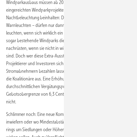
Windparkausbaus müssen ab 2020 die in die Ausschreibungen
eingereichten Windparkprojekte eine bedarfsgerechte
Nachtbeleuchtung beinhalten: Die sogenannten Anlagenfeuer – rote
Warnleuchten – dürfen nur dann zum Schutz des Flugverkehrs
leuchten, wenn sich wirklich ein Flugzeug nähert. Bis 2021 müssen
sogar bestehende Windparks die bedarfsgerechte Befeuerung
nachrüsten, wenn sie nicht in wirtschaftlicher Hinsicht zu klein dazu
sind. Doch wer diese Extra-Ausstattung finanziert oder wie die
Projektierer und Investoren sich die Extra-Investition von den
Stromabnehmern bezahlen lassen können, darüber schweigen sich
die Koalitionäre aus. Eine Erhöhung der schon jetzt bei den
durchschnittlichen Vergütungspreisen wieder erreichten
Gebotsobergrenze von 6,3 Cent pro kWh erwähnten sie jedenfalls
nicht.
Schlimmer noch: Eine neue Kommission soll bis März 2019 klären,
inwiefern oder wo Mindestabstände für neue Windparkvorhaben
rings um Siedlungen oder Höhenbegrenzungen für Anlagen künftig