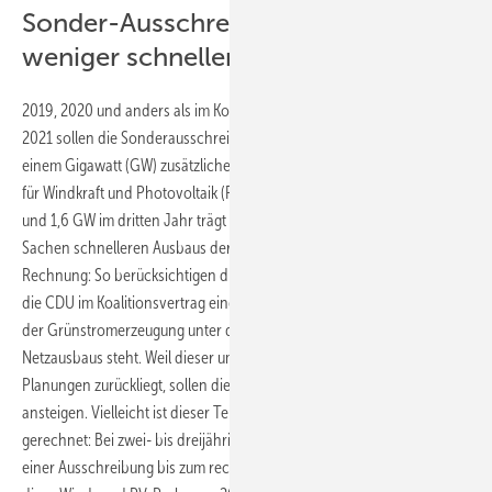
Sonder-Ausschreibungen für etwas
weniger schnellere Energiewende
2019, 2020 und anders als im Koalitionsvertrag noch anvisiert noch
2021 sollen die Sonderausschreibungen erfolgen. Die Staffelung von
einem Gigawatt (GW) zusätzlichem Ausschreibungsvolumen jeweils
für Windkraft und Photovoltaik (PV) im ersten Jahr, 1,4 GW im zweiten
und 1,6 GW im dritten Jahr trägt zwei Argumenten der Skeptiker in
Sachen schnelleren Ausbaus der Grünstromerzeugung hier
Rechnung: So berücksichtigen die Klimapolitiker der SPD den durch
die CDU im Koalitionsvertrag eingenisteten Passus, dass aller Ausbau
der Grünstromerzeugung unter dem Vorbehalt des rechtzeitigen
Netzausbaus steht. Weil dieser um Jahre hinter ursprünglichen
Planungen zurückliegt, sollen die Sonder-Tender nur langsam
ansteigen. Vielleicht ist dieser Teil der Vereinbarung sogar richtig
gerechnet: Bei zwei- bis dreijährigen Entwicklungsverfahren nach
einer Ausschreibung bis zum rechtssicheren Netzanschluss würden