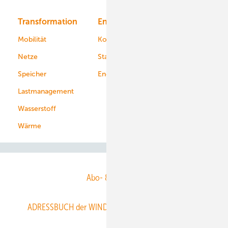
Transformation
Energieversorger
Service
Mobilität
Kommunen
Netze
Stadtwerke
Speicher
Energiekonzerne
Lastmanagement
Wasserstoff
Wärme
Abo- & Leserservice
ADRESSBUCH der WIND- und SOLARENERGIE
AGB