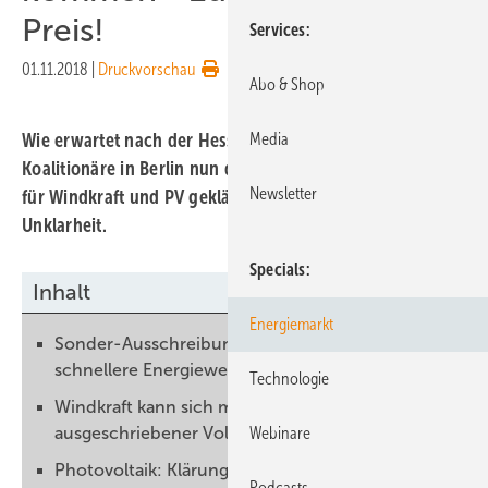
Preis!
Services
01.11.2018
|
Druckvorschau
Abo & Shop
Wie erwartet nach der Hessenwahl haben die
Media
Koalitionäre in Berlin nun die Sonderausschreibungen
Newsletter
für Windkraft und PV geklärt. Zum Preis neuer
Unklarheit.
Specials
Inhalt
Energiemarkt
Sonder-Ausschreibungen für etwas weniger
schnellere Energiewende
Technologie
Windkraft kann sich mit langsamer Erhöhung
ausgeschriebener Volumen anfreunden
Webinare
Photovoltaik: Klärung vertagt
Podcasts