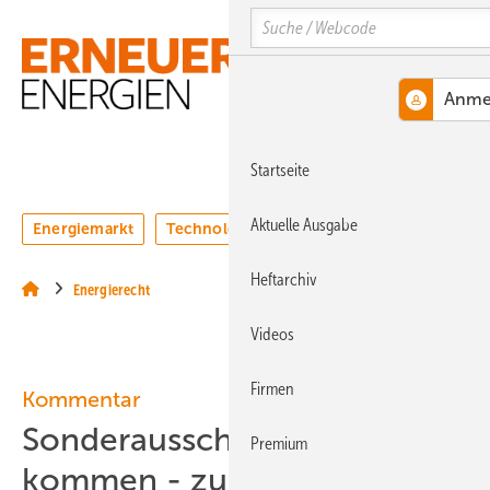
Springe
Springe
Springe
Search
auf
auf
auf
Hauptinhalt
Hauptmenü
SiteSearch
MENÜ
Startseite
Aktuelle Ausgabe
Energiemarkt
Technologie
Webinare
Podcasts
Heftarchiv
Energierecht
Videos
Firmen
Kommentar
Sonderausschreibungen
Premium
kommen - zu einem hohen