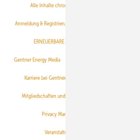
Alle Inhalte chronologisch
Anmelden
Anmeldung & Registrierung
Datenschutz
E-Paper
ERNEUERBARE ENERGIEN abonnieren
Gentner Energy Media
Gentner Verlag
Impressum
Karriere bei Gentner
Team
Mediaservice
Mitgliedschaften und Engagement
Newsletter
Privacy Manager
RSS-Feed
Veranstaltungen / Webinare