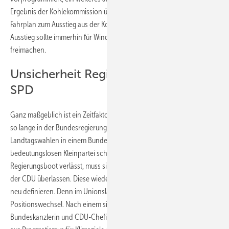
Ergebnis der Kohlekommission überlagern, die Ende 2018 einen
Fahrplan zum Ausstieg aus der Kohlekraft vorschlagen soll. Dieser
Ausstieg sollte immerhin für Windkraft und PV wieder Netzkapazitäten
freimachen.
Unsicherheit Regierungsbeteiligung
SPD
Ganz maßgeblich ist ein Zeitfaktor: Wer garantiert denn, dass die SPD
so lange in der Bundesregierung noch durchhält, während sie nach
Landtagswahlen in einem Bundesland nach dem anderen zur
bedeutungslosen Kleinpartei schrumpft. Falls die SPD aber das
Regierungsboot verlässt, muss sie das Aushandeln der offenen Fragen
der CDU überlassen. Diese wiederum könnte ihre Positionen radikal
neu definieren. Denn im Unionslager droht ein radikaler
Positionswechsel. Nach einem sich abzeichnenden Abtritt von
Bundeskanzlerin und CDU-Chefin Angela Merkel, die phasenweise