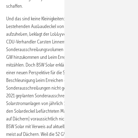
schaffen.
Und das sind keine Kleinigkeiten: Bei PV sei versäumt worden, den
bestehenden Ausbaudeckel von 52 GW installierter Leistung
aufzuheben, beklagt der Lobbyverband BSW Solar. Zwar betont der
CDU-Verhandler Carsten Linnemann, dass die
Sonderausschreibungsvolumen von vier GW auf den Deckel von 52
GW hinzukommen und beim Erreichen des Ausbaulimits nicht
mitzählen. Doch BSW Solar erklärt nachvollziehbar, dass den Zielen
einer neuen Perspektive für die Solarbranche sowie der
Beschleunigung beim Erreichen der Klimaschutzziele durch die
Sonderausschreibungen nicht gedient sei. „Die für die Jahre 2019 bis
2021 geplanten Sonderausschreibungen großer ebenerdiger
Solarstromanlagen von jährlich 1 bis 1,6 Gigawatt werden den durch
den Solardeckel befürchteten Markteinbruch [kleinerer Anlagen meist
auf Dächern] voraussichtlich nicht kompensieren können“, erklärte
BSW Solar mit Verweis auf aktuell zwei GW jährlicher Installationen
meist auf Dächern. Weil die 52 GW spätestens 2020 erreicht sein