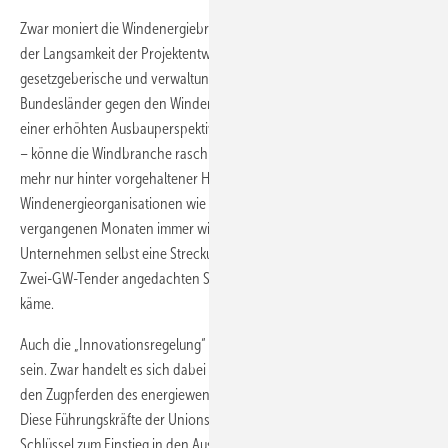
Zwar moniert die Windenergiebranche öffentlich gerne, Schuld an
der Langsamkeit der Projektentwickler hätten immer massivere
gesetzgeberische und verwaltungstechnische Bremsmanöver der
Bundesländer gegen den Windenergieausbau. Ohne diese – und mit
einer erhöhten Ausbauperspektive durch die Sonderausschreibungen
– könne die Windbranche rasch wieder zulegen. Doch nicht einmal
mehr nur hinter vorgehaltener Hand hatten
Windenergieorganisationen wie VDMA Power Systems in den
vergangenen Monaten immer wieder angedeutet, dass ihren
Unternehmen selbst eine Streckung der ursprünglich sogar als zwei
Zwei-GW-Tender angedachten Sonderausschreibungen ganz gelegen
käme.
Auch die „Innovationsregelung“ kann der Branche sogar von Nutzen
sein. Zwar handelt es sich dabei einerseits um genau das Zuckerl, das
den Zugpferden des energiewendefeindlichen Teils der CDU/CSU gilt.
Diese Führungskräfte der Unionsparteien dürften darauf hoffen, den
Schlüssel zum Einstieg in den Ausstieg einer Besserstellung der