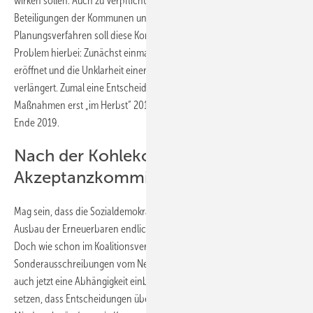
wirken sollen. Auch zu Verpflichtungen auf verbindliche finanzielle
Beteiligungen der Kommunen und zu Veränderungen in den
Planungsverfahren soll diese Kommission dann Klarheit schaffen. Das
Problem hierbei: Zunächst einmal hat die SPD nur neue Baustellen
eröffnet und die Unklarheit einer ganzen Branche weit in die Zukunft
verlängert. Zumal eine Entscheidung über solche weiteren
Maßnahmen erst „im Herbst“ 2019 fallen soll – also vielleicht ganz am
Ende 2019.
Nach der Kohlekommission eine
Akzeptanzkommission
Mag sein, dass die Sozialdemokraten wirklich dem schnelleren
Ausbau der Erneuerbaren endlich zum Durchbruch verhelfen wollen.
Doch wie schon im Koalitionsvertrag die Abhängigkeit der
Sonderausschreibungen vom Netzausbau haben sich die Genossen
auch jetzt eine Abhängigkeit einbauen lassen. Die SPD mag darauf
setzen, dass Entscheidungen über Höhenbegrenzungen und