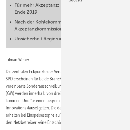
Für mehr Akzeptanz: Neue Unsicherheit bis
Ende 2019
Nach der Kohlekommission eine
Akzeptanzkommission
Unsicherheit Regierungsbeteiligung SPD
Tilman Weber
Die zentralen Eckpunkte der Vereinbarung zwischen CDU, CSU und
SPD erscheinen für beide Branchen verkraftbar: Im Koalitionsvertrag
vereinbarte Sonderausschreibungsvolumen von jeweils vier Gigawatt
(GW) werden innerhalb von drei statt zwei Jahren auf den Markt
kommen. Und für einen begrenzten Anteil davon wird eine
Innovationsklausel gelten. Die darunter siegreichen Anlagenparks
erhalten bei Einspeisestopps aufgrund überfüllter Leitungen durch
den Netzbetreiber keine Entschädigung mehr.