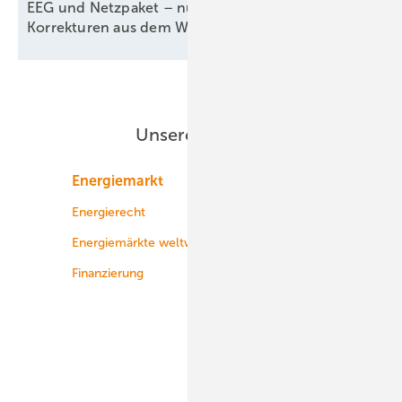
EEG und Netzpaket – nur kosmetische
Korrekturen aus dem
Wirtschafsministerium
Unsere Themen
Energiemarkt
Technologie
Energierecht
Planung
Energiemärkte weltweit
Logistik
Finanzierung
Betrieb
Onshore-Wind
Offshore-Wind
Solar
Bioenergie