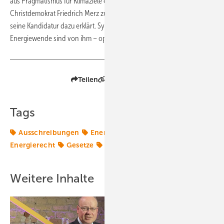
aus Pragmatismus für Klimaziele eintrat, könnte der marktradikale
Christdemokrat Friedrich Merz zumindest CDU-Chef werden. Er hat
seine Kandidatur dazu erklärt. Sympathien für eine radikale
Energiewende sind von ihm – optimistisch formuliert – nicht bekannt.
Teilen
Link kopieren
Tags
Ausschreibungen
Energiemarkt
Energiepolitik
Energierecht
Gesetze
Koalition
Politik
Weitere Inhalte