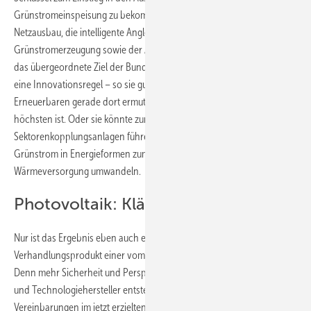
Grünstromeinspeisung zu bekommen. Doch andererseits sind
Netzausbau, die intelligente Angleichung von Verbrauch und
Grünstromerzeugung sowie der Ausbau von Speichern ja tatsächlich
das übergeordnete Ziel der Bundesregierung. Erfolgen diese, kann
eine Innovationsregel – so sie gut ausgestaltet ist – den Ausbau der
Erneuerbaren gerade dort ermutigen, wo der Stromverbrauch am
höchsten ist. Oder sie könnte zum Ausbau von Speichern und
Sektorenkopplungsanlagen führen – Anlagen, die überschüssigen
Grünstrom in Energieformen zum Antrieb von Fahrzeugen oder zur
Wärmeversorgung umwandeln.
Photovoltaik: Klärung vertagt
Nur ist das Ergebnis eben auch ein unzureichendes
Verhandlungsprodukt einer vom Aussterben bedrohten Partei SPD:
Denn mehr Sicherheit und Perspektive für Investoren, Projektierer
und Technologiehersteller entstehen nicht, weil Extra-
Vereinbarungen im jetzt erzielten Kompromiss neue Unsicherheit