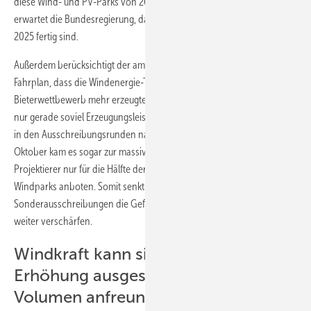
diese Wind- und PV-Parks von 2022 bis 2025 online gehen. Dabei
erwartet die Bundesregierung, dass die neuen Stromautobahnen
2025 fertig sind.
Außerdem berücksichtigt der am Wochenende in Berlin vorgestellte
Fahrplan, dass die Windenergie-Tender 2018 keinen
Bieterwettbewerb mehr erzeugten: Die Windparkprojektierer boten
nur gerade soviel Erzeugungsleistung an, wie die Bundesnetzagentur
in den Ausschreibungsrunden nachfragte. In der vierten Runde im
Oktober kam es sogar zur massiven Unterzeichnung, als die
Projektierer nur für die Hälfte der ausgeschriebenen Volumen neue
Windparks anboten. Somit senkt die Streckung der
Sonderausschreibungen die Gefahr, dass sich die Unterzeichnungen
weiter verschärfen.
Windkraft kann sich mit langsamer
Erhöhung ausgeschriebener
Volumen anfreunden