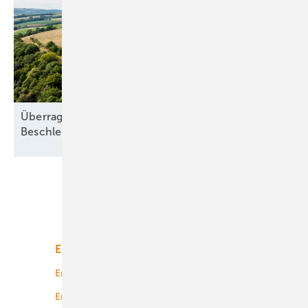
Überragendes öffentliches Interesse:
Beschleunigung ohne
Freifahrtschein
Unsere Themen
Energiemarkt
Technologie
Energierecht
Planung
Energiemärkte weltweit
Logistik