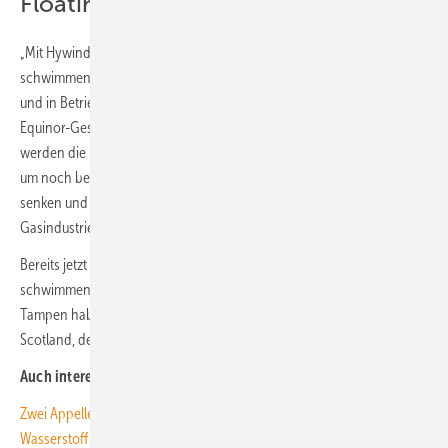
Floating-Windparks an
„Mit Hywind Tampen haben wir gezeigt, dass wir einen großen
schwimmenden Offshore-Windpark in der Nordsee planen, bauen
und in Betrieb nehmen können“, sagte Siri Kindem, Leiterin des
Equinor-Geschäftsbereichs Erneuerbare Energien in Norwegen. „Wir
werden die Erfahrungen und Erkenntnisse aus diesem Projekt nutzen,
um noch besser zu werden. Wir werden größer bauen, die Kosten
senken und eine neue Industrie auf den Schultern der Öl- und
Gasindustrie aufbauen“, kündigte sie an.
Bereits jetzt sind die Kosten laut Equinor gegenüber dem ersten
schwimmenden Windpark in Schottland deutlich gesunken: Hywind
Tampen habe 35 Prozent weniger pro MW gekostet als Hywind
Scotland, der 2017 in Betrieb ging. (kw)
Auch interessant:
Zwei Appelle und Bündnis mit Norwegen: So liefert die See genug
Wasserstoff und Windstrom