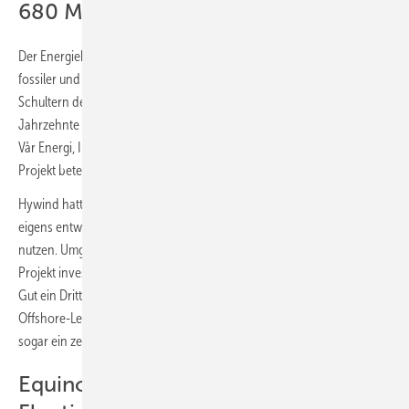
680 Millionen Euro wurden investiert
Der Energiekonzern sieht die ungewöhnliche Kombination von
fossiler und erneuerbarer Infrastruktur eine „neue Industrie auf den
Schultern des Öl- und Gasgeschäfts“, die das Unternehmen über
Jahrzehnte erworben habe. Neben Equinor sind die Unternehmen
Vår Energi, INPEX Idemitsu, Petoro, Wintershall Dea und OMV an dem
Projekt beteiligt.
Hywind hatte das Konzept für die schwimmenden Windturbinen
eigens entwickelt, um auch in tiefen Gewässern Windenergie zu
nutzen. Umgerechnet 680 Millionen Euro wurden laut Equinor in das
Projekt investiert, den ersten schwimmenden Windpark in Norwegen.
Gut ein Drittel waren Fördergelder. Bis 2040 will das Land 30 GW
Offshore-Leistung installieren. Eine
aktuelle Studie
attestiert dem Land
sogar ein zehn Mal so großes Potenzial.
Equinor-Chefin kündigt größere