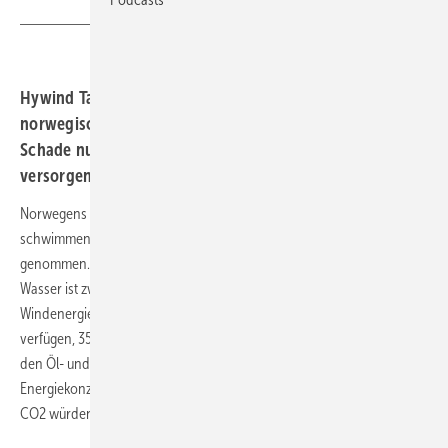
Hywind Tampen liegt 140 Kilometer vor der
norwegischen Küste in bis zu 300 Meter tiefem Wasser.
Schade nur, dass er ausgerechnet Gas- und Ölbohrinseln
versorgen soll.
Norwegens Kronprinz Haakon hat den derzeit größten
schwimmenden Windpark der Welt Hywind Tampen offiziell in Betrieb
genommen. Er liegt 140 Kilometer vor der norwegischen Küste, das
Wasser ist zwischen 260 und 300 Meter tief. Künftig sollen die elf
Windenergieanlagen, die zusammen über eine Leistung von 88 MW
verfügen, 35 Prozent des Strombedarf von fünf Förderplattformen in
den Öl- und Gasfeldern Gullfaks und Snorre decken, teilte der
Energiekonzern Equinor als Betreiber des Parks mit. 200.000 Tonnen
CO2 würden so jährlich eingespart.