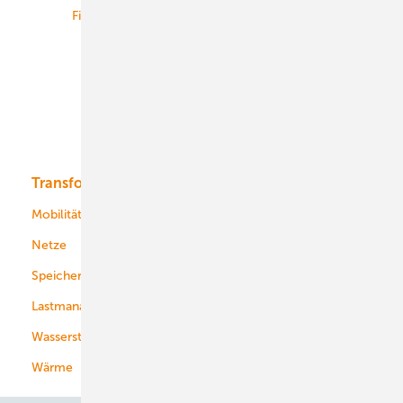
Finanzierung
Betrieb
Onshore-Wind
Offshore-Wind
Solar
Bioenergie
Transformation
Energieversorger
Service
Mobilität
Kommunen
Netze
Stadtwerke
Speicher
Energiekonzerne
Lastmanagement
Wasserstoff
Wärme