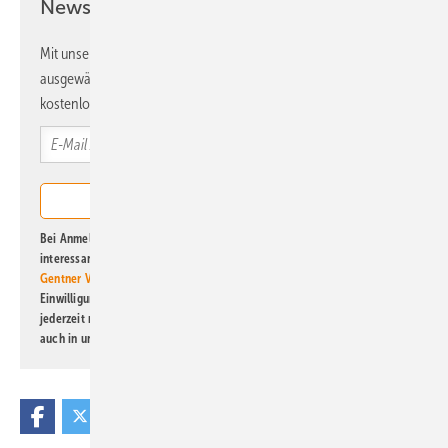
Newsletter!
Mit unserem Newsletter erhalten Sie regelmäßig von uns
ausgewählte Informationen und Neuigkeiten, gebündelt und
kostenlos direkt ins Postfach.
Bei Anmeldung zu diesem Newsletter bin ich damit einverstanden, über
interessante Verlags- und Online-Angebote
der Marken der Alfons W.
Gentner Verlag GmbH & Co. KG
informiert zu werden. Diese
Einwilligung kann ich jederzeit widerrufen und eine Abmeldung ist
jederzeit möglich. Informationen zum Umgang mit Daten finden Sie
auch in unserer
Datenschutzerklärung
.