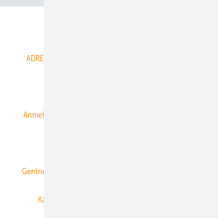
Abo- & Leserservice
ADRESSBUCH der WIND- und SOLARENERGIE
AGB
Alle Inhalte chronologisch
Anmelden
Anmeldung & Registrierung
Datenschutz
E-Paper
ERNEUERBARE ENERGIEN abonnieren
Gentner Energy Media
Gentner Verlag
Impressum
Karriere bei Gentner
Team
Mediaservice