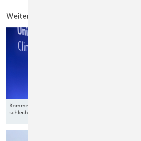
Weitere Inhalte
Kommentar: Aus für Revolution Wind nach
schlechtem Deal, aber kein
Ende