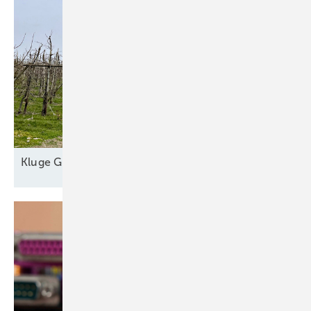
Kl uge
Grünstromautomaten