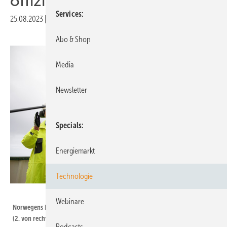
offiziell in Betrieb
Services
25.08.2023
|
Druckvorschau
Abo & Shop
Media
Newsletter
Specials
Energiemarkt
Technologie
Ole Jørgen Bratland / Equinor
Webinare
Norwegens Prinz Haakon (vorne) und Premierminister Jonas Gahr Støre
(2. von rechts) bei der Inbetriebnahme von Hywind Tampen..
Podcasts