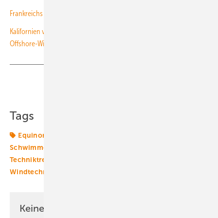
Frankreichs Windkraft macht sich für Schwimmkurs bereit
Kalifornien verpachtet Seeboden zur Entwicklung von Floating-
Offshore-Windfarmen
Teilen
Link kopieren
Tags
Equinor
Gründungsstruktur
Offshore-Technik
Schwimmende Windturbine
Starkwindturbinen
Techniktrends
Windkraft
Windkraftanlage
Windtechnik
offshore-wind
Keine Zeit? Kein Problem mit dem ERE