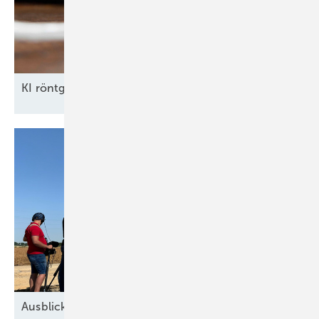
KI röntgt
Umspannwerke
Ausblick der Windbranche: Was kommt 2026?