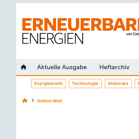
Springe
Springe
Springe
auf
auf
auf
Hauptinhalt
Hauptmenü
SiteSearch
Aktuelle Ausgabe
Heftarchiv
Energiemarkt
Technologie
Webinare
Onshore-Wind