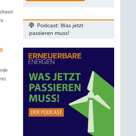
eltweit
re
Podcast: Was jetzt
passieren muss!
n
in
erde
hres