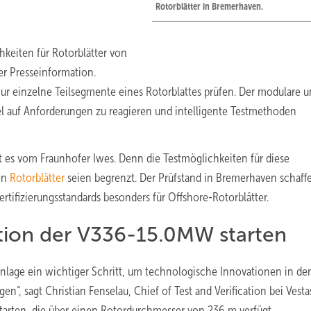
Rotorblätter in Bremerhaven.
keiten für Rotorblätter von
er Presseinformation.
nur einzelne Teilsegmente eines Rotorblattes prüfen. Der modulare 
el auf Anforderungen zu reagieren und intelligente Testmethoden
 es vom Fraunhofer Iwes. Denn die Testmöglichkeiten für diese
ren
Rotorblätter
seien begrenzt. Der Prüfstand in Bremerhaven schaff
tifizierungsstandards besonders für Offshore-Rotorblätter.
ktion der V336-15.0MW starten
nlage ein wichtiger Schritt, um technologische Innovationen in der
n“, sagt Christian Fenselau, Chief of Test and Verification bei Vesta
tarten, die über einen Rotordurchmesser von 236 m verfügt.