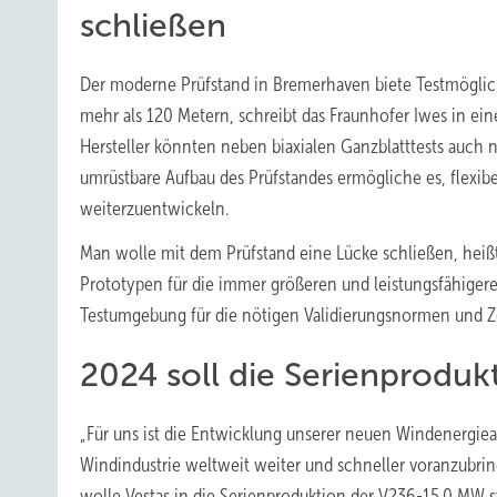
schließen
Der moderne Prüfstand in Bremerhaven biete Testmöglich
mehr als 120 Metern, schreibt das Fraunhofer Iwes in ein
Hersteller könnten neben biaxialen Ganzblatttests auch 
umrüstbare Aufbau des Prüfstandes ermögliche es, flexib
weiterzuentwickeln.
Man wolle mit dem Prüfstand eine Lücke schließen, heißt
Prototypen für die immer größeren und leistungsfähige
Testumgebung für die nötigen Validierungsnormen und Zer
2024 soll die Serienprodu
„Für uns ist die Entwicklung unserer neuen Windenergiea
Windindustrie weltweit weiter und schneller voranzubringe
wolle Vestas in die Serienproduktion der V236-15.0 MW s