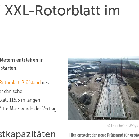
‘ XXL-Rotorblatt im
 Metern entstehen in
starten.
otorblatt-Prüfstand
des
er dänische
blatt 115,5 m langen
tte März wurde der Vertrag
Fraunhofer IWES/Ni
stkapazitäten
Hier entsteht der neue Prüfstand für groß