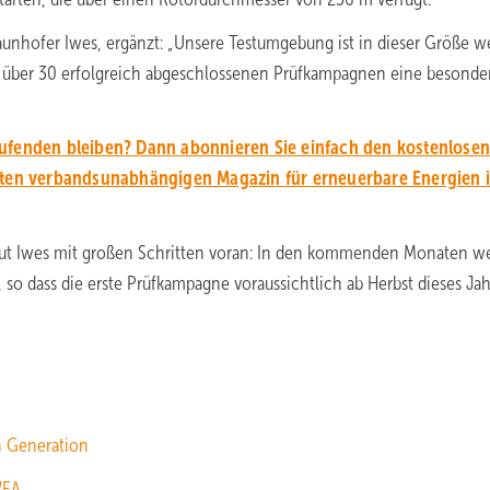
Fraunhofer Iwes, ergänzt: „Unsere Testumgebung ist in dieser Größe w
ch über 30 erfolgreich abgeschlossenen Prüfkampagnen eine besonde
ufenden bleiben? Dann abonnieren Sie einfach den kostenlose
en verbandsunabhängigen Magazin für erneuerbare Energien 
aut Iwes mit großen Schritten voran: In den kommenden Monaten w
 so dass die erste Prüfkampagne voraussichtlich ab Herbst dieses Ja
n Generation
WEA