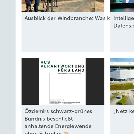
Ausblick der Windbranche: Was kommt 2
Intel lig
Datensi
Özdemirs schwarz-grünes
„Netz k
Bündnis beschließt
anhaltende Energiewende
ohne
Fahrplan