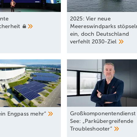
026?
ente
2025: Vier neue
cherheit
Meereswindparks stöpsel
ein, doch Deutschland
verfehlt
2030-Ziel
Großkomponentendienst 
ein Engpass
mehr“
See: „Parkübergreifende
Troubleshooter“