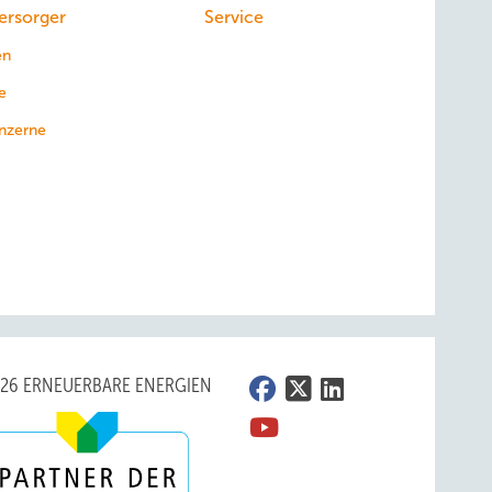
ersorger
Service
en
e
nzerne
026 ERNEUERBARE ENERGIEN