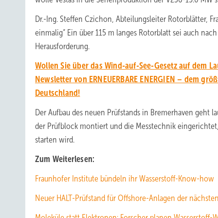
Dr.-Ing. Steffen Czichon, Abteilungsleiter Rotorblätter, 
einmalig“ Ein über 115 m langes Rotorblatt sei auch na
Herausforderung.
Wollen Sie über das Wind-auf-See-Gesetz auf dem La
Newsletter von ERNEUERBARE ENERGIEN – dem größt
Deutschland!
Der Aufbau des neuen Prüfstands in Bremerhaven geht l
der Prüfblock montiert und die Messtechnik eingerichtet,
starten wird.
Zum Weiterlesen:
Fraunhofer Institute bündeln ihr Wasserstoff-Know-how
Neuer HALT-Prüfstand für Offshore-Anlagen der nächste
Moleküle statt Elektronen: Forscher planen Wasserstoff-