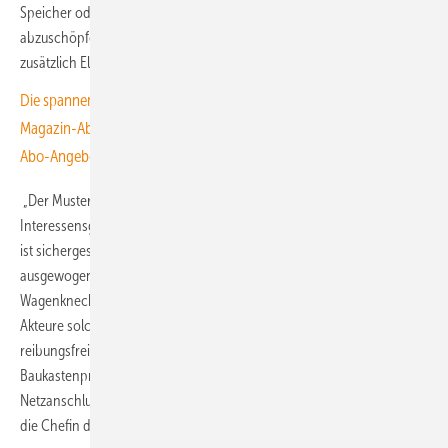
Speicher oder durch Stromumwandler wie Wasserstoffelektrolyseure
abzuschöpfen und bei geringerer Erzeugung aus den Speichern
zusätzlich Elektrizität zu liefern.
Die spannendsten Artikel, Grafiken und Dossiers erhalten unsere
Magazin-Abonnent:innen. Sie haben noch kein Abo? Jetzt über alle
Abo-Angebote informieren und Wissensvorsprung sichern.
„Der Mustervertrag wurde unter Einbindung unterschiedlichster
Interessensgruppen erarbeitet und wird von diesen mitgetragen. So
ist sichergestellt, dass die Interessen der Vertragsparteien
ausgewogen berücksichtigt sind“, sagte die FA-Geschäfsführerin Antje
Wagenknecht. Dank des Mustervertrags könnten künftig die örtlichen
Akteure solche individuellen Vereinbarungen „schneller und
reibungsfreier“ abschließen. Der Vertrag ist dafür nach einem
Baukastenprinzip gestaltet. „Wir hoffen, dass damit flexible
Netzanschlussvereinbarungen den Weg in die Praxis finden“, erklärte
die Chefin der FA Wind und Solar in Berlin.