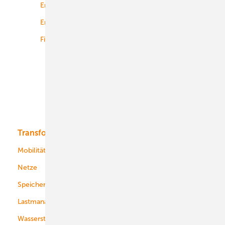
Energierecht
Planung
Energiemärkte weltweit
Logistik
Finanzierung
Betrieb
Onshore-Wind
Offshore-Wind
Solar
Bioenergie
Transformation
Energieversorger
Service
Mobilität
Kommunen
Netze
Stadtwerke
Speicher
Energiekonzerne
Lastmanagement
Wasserstoff