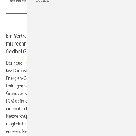
über ein eigene Umspannwerk in Netz ein.
Ein Vertrag soll Speicher, Erzeuger und Stromumwandler
mit rechnerischer Überlast an einem Einspeisepunkt
flexibel Grünstrom dosieren lassen.
Der neue
Mustervertrag für flexible Netzanschlussvereinbarungen
lässt Grünstromerzeuger und Netzbetreiber die im Erneuerbare-
Energien-Gesetz (EEG) 2025 zugelassene höhere Auslastung der
Leitungen vereinbaren – und sie umsetzen. Der zweiseitige
Grundvertrag für die flexiblen Anbindungsvereinbarungen (abgekürzt:
FCA) definiert nun einen genauen Modus, um die Einspeisung an
einem durch die Einspeisenennleistung überbauten
Netzverknüpfungspunkt am besten abzumixen. Dies soll eine
möglichst hohe und regelmäßige Auslastung dieses Netzanschlusses
erzielen. Netz- und Grünstromanlagenbetreiber können damit also