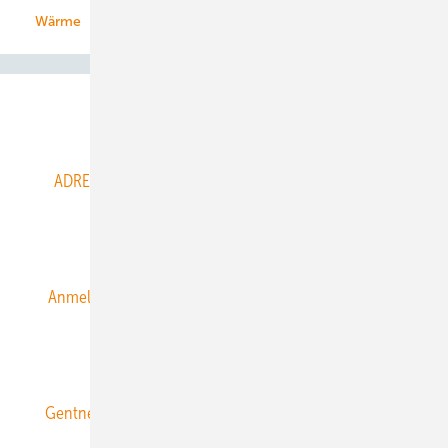
Wärme
Abo- & Leserservice
ADRESSBUCH der WIND- und SOLARENERGIE
AGB
Alle Inhalte chronologisch
Anmelden
Anmeldung & Registrierung
Datenschutz
E-Paper
ERNEUERBARE ENERGIEN abonnieren
Gentner Energy Media
Gentner Verlag
Impressum