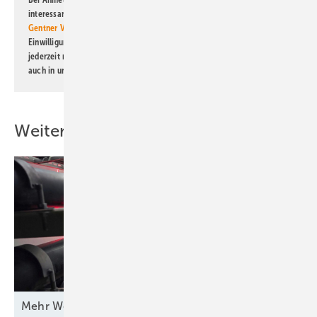
interessante Verlags- und Online-Angebote
der Marken der Alfons W.
Gentner Verlag GmbH & Co. KG
informiert zu werden. Diese
Einwilligung kann ich jederzeit widerrufen und eine Abmeldung ist
jederzeit möglich. Informationen zum Umgang mit Daten finden Sie
auch in unserer
Datenschutzerklärung
.
Weitere Inhalte
Mehr Wert für
Windstrom