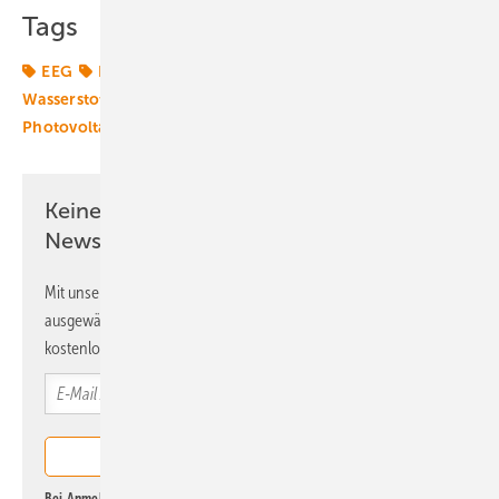
Tags
EEG
Energiemarkt
Energierecht
Grüner
Wasserstoff
Mustervertrag
Netzintegration
Photovoltaik
Speicher
Windenergie
Keine Zeit? Kein Problem mit dem ERE
Newsletter!
Mit unserem Newsletter erhalten Sie regelmäßig von uns
ausgewählte Informationen und Neuigkeiten, gebündelt und
kostenlos direkt ins Postfach.
Bei Anmeldung zu diesem Newsletter bin ich damit einverstanden, über