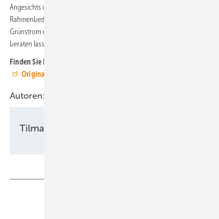
Angesichts der „komplexen rechtlichen und tatsächlichen
Rahmenbedingungen“ rät die Agentur allerdings dazu, dass die
Grünstrom erzeugenden Unternehmen sich zusätzlich rechtlich
beraten lassen.
Finden Sie hier den
Mustervertrag
und die
Originalmitteilung
der Fachagentur
Autoren:
Tilman Weber
Teilen
Link kopieren