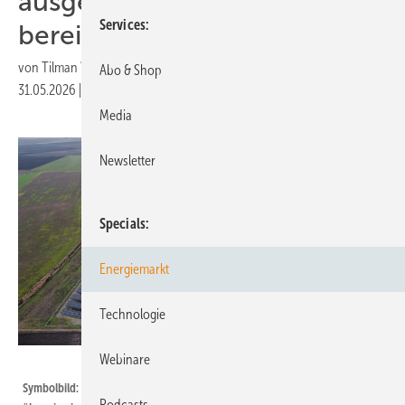
ausgelastete Netzanschlüsse
Services
bereit
von
Tilman Weber
Abo & Shop
31.05.2026
|
Druckvorschau
Media
Newsletter
Specials
Energiemarkt
Technologie
Webinare
MET Group
Symbolbild: Der Solarpark Gerjen leistet 51 Megawatt. Den Strom speist er
Podcasts