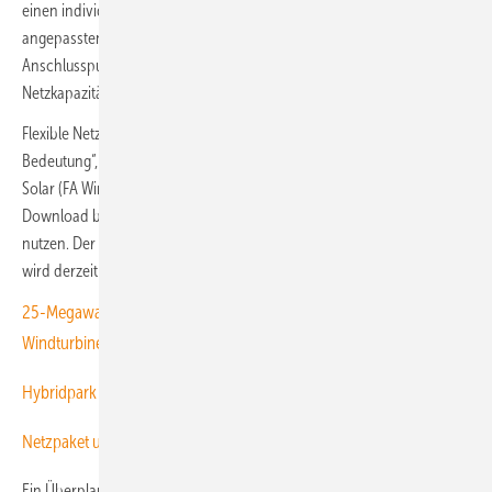
einen individuell an örtliche Gegebenheiten oder Betriebskonzepte
angepassten Betriebsmodus vereinbaren – für den Fall, dass an ihrem
Anschlusspunkt die Nennleistung der Grünstromanlagen die
Netzkapazität übetrifft.
Flexible Netzanschlussvereinbarungen „gewinnen zunehmend an
Bedeutung“, erklärt der gemeinnützige Verein Fachagentur Wind und
Solar (FA Wind und Solar). Er stellt die Musterverträge ab sofort zum
Download bereit, um bestehende Netzkapazitäten effizienter zu
nutzen. Der Anschluss von Wind- und Solaranlagen ans Stromnetz
wird derzeit in vielen Regionen Deutschlands zum Engpass.
25-Megawatt-Hybridkraftwerk: Photovoltaikpark speist als fünfte
Windturbine ein
Hybridpark von WPD lastet das Netz besser aus
Netzpaket und Redispatch-Debatte: Was jetzt schnell helfen würde
Ein Überplanen oder Überbauen der Netzanschlüsse ist gemäß dem