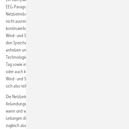
EEG-Paragraf 8a seit 2025 in gewissen Grenzen erlaubt. Solange die
Netzbetreiber die Leitungskapazitäten der Stromnetze in einer Region
nicht ausreichend ausgebaut haben, soll es die Netzanschlüsse
kontinuierlicher auslasten. Unterschiedliche Grünstromanlagen wie
Wind- und Solarparks werden somit abwechselnd in Verbindung mit
den Speichern und Stromumwandlungsanlagen ihre Einspeisung
anheben und senken. Die FCA nutzen damit aus, dass beide
Technologien wetterbedingt häufig zu unterschiedlichen Zeiten am
Tag sowie im Wochen- und Jahresverlauf viel Strom, wenig Strom
oder auch keinen Strom erzeugen. Die gemischte Einspeisung aus
Wind- und Solaranlagen an einem Netzverknüpfungspunkt gleicht
sich also teilweise aus.
Die Netzbetreiber und Grünstromerzeuger sollen mit den flexiblen
Anbindungsvereinbarungen konkret nicht zuletzt auch festlegen,
wann und wie der Netzbetreiber bei drohender Überlastung der
Leitungen die Anlagen abregeln darf. Der Anlagenbetreiber soll
zugleich aber die Chance erhalten, die Stromüberschüsse durch die