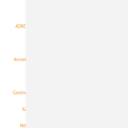
Abo- & Leserservice
ADRESSBUCH der WIND- und SOLARENERGIE
AGB
Alle Inhalte chronologisch
Anmelden
Anmeldung & Registrierung
Datenschutz
E-Paper
ERNEUERBARE ENERGIEN abonnieren
Gentner Energy Media
Gentner Verlag
Impressum
Karriere bei Gentner
Team
Mediaservice
Mitgliedschaften und Engagement
Newsletter