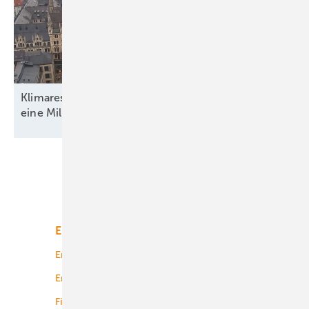
Klimaresilient? Deutschlands Städte verlieren fast
eine Million
Bäume
Unsere Themen
Energiemarkt
Technologie
Energierecht
Planung
Energiemärkte weltweit
Logistik
Finanzierung
Betrieb