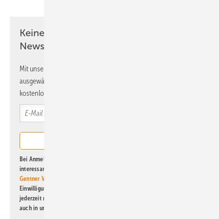
Keine Zeit? Kein Problem mit dem ERE
Newsletter!
Mit unserem Newsletter erhalten Sie regelmäßig von uns
ausgewählte Informationen und Neuigkeiten, gebündelt und
kostenlos direkt ins Postfach.
Bei Anmeldung zu diesem Newsletter bin ich damit einverstanden, über
interessante Verlags- und Online-Angebote
der Marken der Alfons W.
Gentner Verlag GmbH & Co. KG
informiert zu werden. Diese
Einwilligung kann ich jederzeit widerrufen und eine Abmeldung ist
jederzeit möglich. Informationen zum Umgang mit Daten finden Sie
auch in unserer
Datenschutzerklärung
.