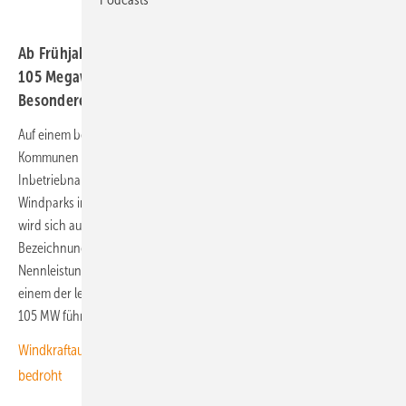
Ab Frühjahr 2026 soll im bayerischen Oberfranken ein
105 Megawatt starker Windpark entstehen. Das
Besondere: Vier Turbinen gehören den Kommunen.
Auf einem bewaldeten Höhenrücken zwischen drei nordfränkischen
Kommunen soll ab kommendem Frühjahr bis zur geplanten
Inbetriebnahme im zweiten Quartal 2027 einer der leistungsstärksten
Windparks in Bayern entstehen. Der geplante Windpark Rennsteig
wird sich aus 15 Enerconturbinen des neuesten Typs der
Bezeichnung E-175 zusammensetzen. Alle Anlagen haben eine
Nennleistung von 7 Megawatt (MW). Damit wird das Vorhaben zu
einem der leistungsstärksten Windparks des Bundeslandes Bayern mit
105 MW führen.
Windkraftaufschwung im Freistaat in Sicht – und schon wieder
bedroht