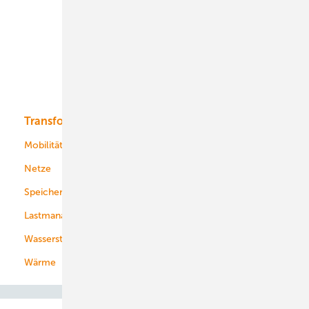
Onshore-Wind
Offshore-Wind
Solar
Bioenergie
Transformation
Energieversorger
Service
Mobilität
Kommunen
Netze
Stadtwerke
Speicher
Energiekonzerne
Lastmanagement
Wasserstoff
Wärme