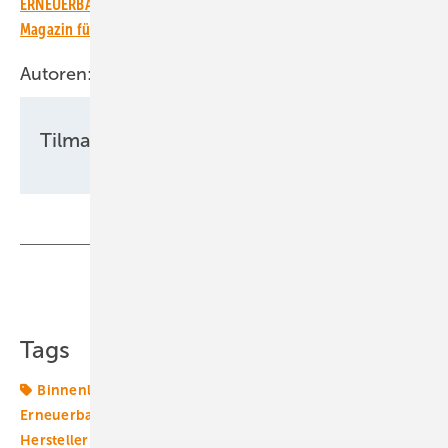
ERNEUERBARE ENERGIEN – dem größten verbandsunabhängigen
Magazin für erneuerbare Energien in Deutschland!
Autoren:
Tilman Weber
Teilen
Link kopieren
Tags
Binnenlandturbinen
Energieversorger
Erneuerbare in Kommunen
Kommunen
Turbinen +
Hersteller
Waldwindparks
Windparks