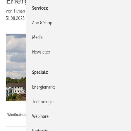
Energie-Gemeinden
Services
von
Tilman Weber
31.08.2025
|
Druckvorschau
Abo & Shop
Media
Newsletter
Specials
Energiemarkt
Technologie
Kara - stock.adobe.com
Windkraftdorf (Symbolbild)
Webinare
Podcasts