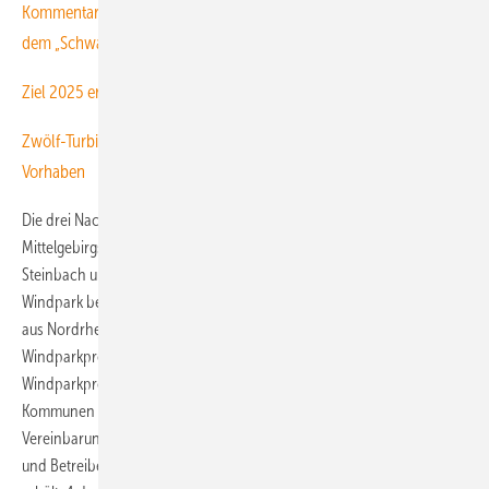
Kommentar: Polemik gegen Referenzertrag. Im Rückwärtsgang aus
dem „Schwachwind“
Ziel 2025 erreicht: München versorgt sich mit Ökostrom
Zwölf-Turbinen-Hochleistungsfeld bei Cloppenburg als regionales
Vorhaben
Die drei Nachbargemeinden des Standorts im Wald, der zur
Mittelgebirgsregion Thüringer Wald/ Frankenwald gehört, Tettau,
Steinbach und Ludwigsstadt, werden sich alle auch als Eigentümer am
Windpark beteiligen. Projektierungsunternehmen ist CPC Germania
aus Nordrhein-Westfalen, das sich eine „Regionalisierung der
Windparkprojekte“ auf die Fahnen schreibt und für seine
Windparkprojekte „klare Absprachen“ mit Gemeinden und
Kommunen in Aussicht stellt. Die drei Kommunen werden gemäß der
Vereinbarungen zum Windpark Rennsteig eine gemeinsame Inhaber-
und Betreibergesellschaft einrichten, an der jede Gemeinde ein Drittel