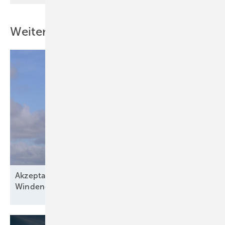
Weitere Inhalte
Akzeptanz und Populismus: Protest gegen
Windenergie hat lokale
Ursachen