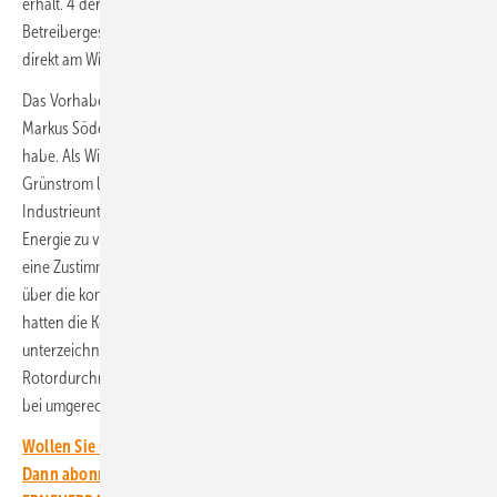
erhält. 4 der 15 Windturbinen sollen dann zur kommunalen
Betreibergesellschaft gehören. Damit werden die Gemeinden auch
direkt am Windpark beteiligt sein.
Das Vorhaben war 2022 vom bayerischen Ministerpräsidenten
Markus Söder als Pilotprojekt geadelt worden, das „höchste Priorität“
habe. Als Wind- und Wasserstoff-Energiepark solle es günstigen
Grünstrom liefern, um regionale energieintensive
Industrieunternehmen wie die ansässige Glasindustrie verlässlich mit
Energie zu versorgen. Eine Bürgerbefragung hatte für dieses Konzept
eine Zustimmung zu dem Bau von 85 Prozent ergeben. Den Vertrag
über die kommunale Beteiligung von rund 30 Prozent am Windpark
hatten die Kommunen im April bei CPC Germania in Rheine
unterzeichnet. Die Anlagen mit 162 Meter Nabenhöhe und 175 Meter
Rotordurchmesser sollen eine Auslastung mit einer Stromerzeugung
bei umgerechnet jährlich knapp 3.000 Volllaststunden ermöglichen.
Wollen Sie über die Energiewende auf dem Laufenden bleiben?
Dann abonnieren Sie einfach den kostenlosen Newsletter von