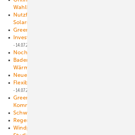
Wahlkreiskandidaturen
14.07.2021
Nutzfahrzeuge versorgen sich mit eigenem
Solarstrom
14.07.2021
Green Tech Alliance
14.07.2021
Investitionen wieder auf Vorkrisenniveau
14.07.2021
Noch kein Tanken nach Netzlast
14.07.2021
Baden-Württemberg fördert auch künftig
Wärmenetze
14.07.2021
Neuer IEA-Windtechnikchef­
14.07.2021
Flexibilisierte Einspeisung gestärkt
14.07.2021
Greenwashing mit Segen der EU-
Kommission
14.07.2021
Schweißroboter für das Jacket
14.07.2021
Regenerativ ist kostengünstig
14.07.2021
Windpotenzial ausschöpfen
14.07.2021