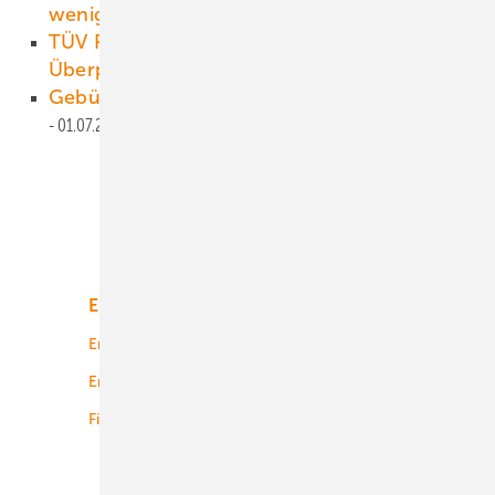
weniger bei den Erneuerbaren
02.07.2021
TÜV Rheinland rät zur jährlichen
Überprüfung der Ladesäule
01.07.2021
Gebündelte Forschung für Erneuerbare
01.07.2021
Unsere Themen
Energiemarkt
Technologie
Energierecht
Planung
Energiemärkte weltweit
Logistik
Finanzierung
Betrieb
Onshore-Wind
Offshore-Wind