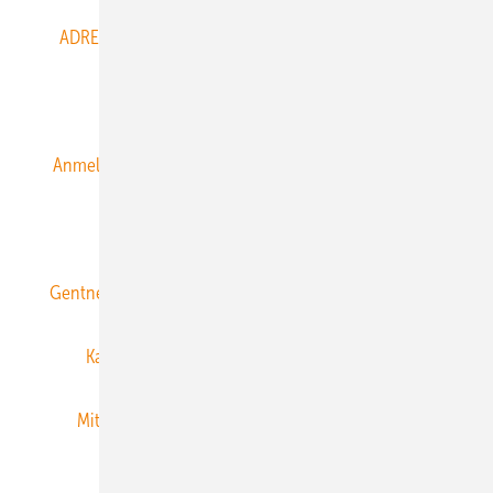
ADRESSBUCH der WIND- und SOLARENERGIE
AGB
Alle Inhalte chronologisch
Anmelden
Anmeldung & Registrierung
Datenschutz
E-Paper
ERNEUERBARE ENERGIEN abonnieren
Gentner Energy Media
Gentner Verlag
Impressum
Karriere bei Gentner
Team
Mediaservice
Mitgliedschaften und Engagement
Newsletter
Privacy Manager
RSS-Feed