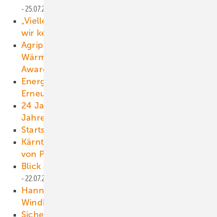
25.07.2021
„Vielleicht der tiefgreifendste Wandel, den
wir kennen“
24.07.2021
Agriphotovoltaik, Wasserkiosk und
Wärmespeicher gewinnen The smarter E
Awards
23.07.2021
Energieversorgung aus 100 Prozent
Erneuerbaren schon 2035?
23.07.2021
24 Jahre alte Enercon soll noch bis zu 10
Jahre laufen
23.07.2021
Startsprung mit 2,9 Gigawatt
22.07.2021
Kärnten veröffentlicht Leitfaden für den Bau
von Photovoltaikanlagen
22.07.2021
Blick auf Laschets Kohlepolitik in NRW
22.07.2021
Hannover macht Druck für mehr
Windkraftausbau
22.07.2021
Sicherer Umgang mit Solaranlagen nach