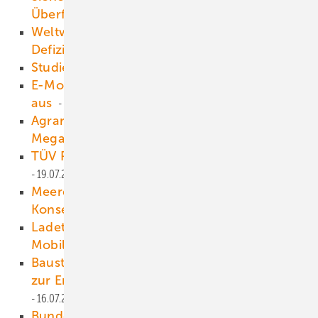
Überflutungen
21.07.2021
Weltweite Windbranche warnt vor Ausbau-
Defizit 2050
21.07.2021
Studie: fast gar keine Kollisionen
20.07.2021
E-Mobilität: Europa baut seine Marktposition
aus
20.07.2021
Agrarbetrieb verpachtet Dächer für 1,5
Megawatt Solarleistung
20.07.2021
TÜV Rheinland zertifiziert Wasserstoff
19.07.2021
Meereswindkraft und Naturschutz suchen
Konsens
18.07.2021
Ladetechnik für private & gewerbliche E-
Mobilität
16.07.2021
Baustart für die größte bayerische Anlage
zur Erzeugung von grünem Wasserstoff
16.07.2021
Bundesnetzagentur veröffentlicht