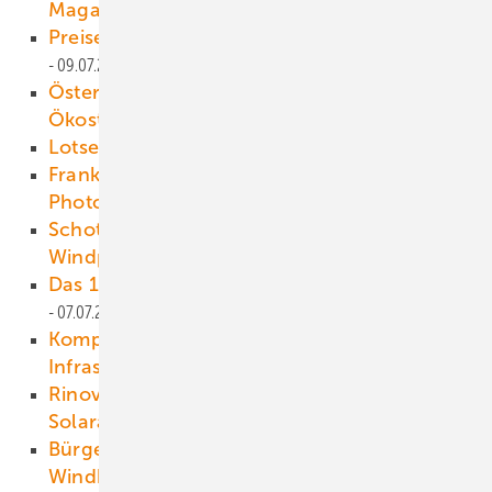
Magazin!
09.07.2021
Preise für Solarkomponenten steigen
09.07.2021
Österreichs Parlament verabschiedet
Ökostromnovelle
08.07.2021
Lotsen im Stromhandel
08.07.2021
Frankreich macht Vollbremsung bei der
Photovoltaik
08.07.2021
Schottland untersucht Verträglichkeit von
Windparks in Moorlandschaft
08.07.2021
Das 1,5-Gigawatt-Ausrufezeichen legt ab
07.07.2021
Komplettanbieter für Umbau der Energie-
Infrastruktur
07.07.2021
Rinovasol bietet neuen Reparaturservice für
Solaranlagen an
07.07.2021
Bürgerkriegsgeflüchtete werden
Windkrafttechniker
07.07.2021