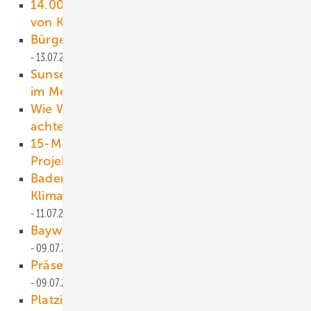
14.000 Unterschriften gegen Zerschlagung
von Klimaagentur
13.07.2021
Bürgerenergie - Wo bleiben die Frauen?
13.07.2021
Sunseap baut schwimmendes Solarkraftwerk
im Meer vor Singapur
12.07.2021
Wie Windparks auf tierischen Flugverkehr
achten könnten
12.07.2021
15-Megawatt-Turbinen für neues Offshore-
Projekt
11.07.2021
Baden-Württemberg fördert kommunalen
Klimaschutz mit einer Million Euro
11.07.2021
Baywa RE kauft Projektentwickler N Wind
09.07.2021
Präsenzveranstaltung in Hamburg
09.07.2021
Platzieren Sie Ihre Themen in unserem