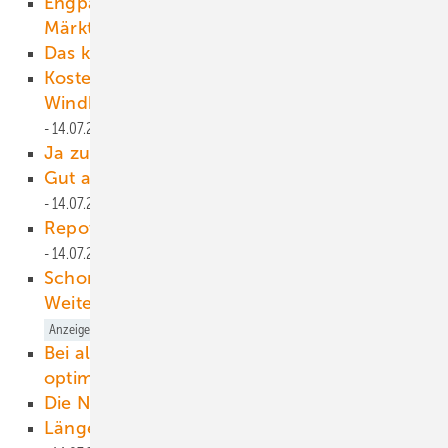
Engpassmanagement mit intelligenten
Märkten
14.07.2021
Das kann man besser machen
14.07.2021
Kosten runter Einnahmen rauf:
Windkraftanlagen kosten und Gewinn
14.07.2021
Ja zu höheren CO
-Preisen
14.07.2021
2
Gut aufgestellt für den Neustart
14.07.2021
Repowering: Immer die bessere Wahl
14.07.2021
Anzeige
Schon 50 Anlagen ins
Weiterbetriebsszenario überführt
14.07.2021
Anzeige
Bei alten Anlagen zunächst die Kosten
optimieren
14.07.2021
Anzeige
Die Nöte der Projektentwickler
14.07.2021
Längeres Leben durch Prävention