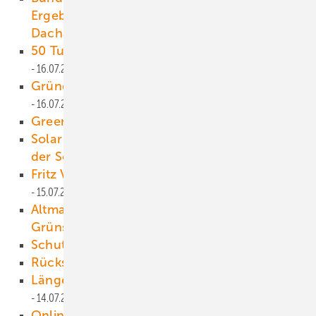
Ergebnisse der ersten Ausschreibung von
Dachanlagen
16.07.2021
50 Turbinen mit jeweils 174 Meter Rotor
16.07.2021
Grüner Zement durch grünen Wasserstoff?
16.07.2021
Green Planet Energy
15.07.2021
Solar Promotion veranstaltet Industrietage
der Solar- und Speicherbranche
15.07.2021
Fritz Vahrenholts Kampf gegen Windmühlen
15.07.2021
Altmaier meldet 75 TWh Mehrbedarf an
Grünstrom an
15.07.2021
Schutz vor Sonnenbrand
14.07.2021
Rü cksichtsvoll geplant
14.07.2021
Länger Kohle durch Staatskohle ?
14.07.2021
Online-Plattformen als Prüfstand für