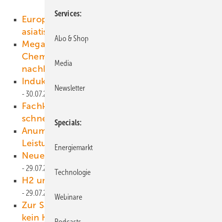
Services
Europas Solarhersteller erstarken gegen
asiatische Konkurrenz
31.07.2021
Abo & Shop
Megatrend PPA: Wie Discounter,
Chemiekonzerne und Versandriesen
Media
nachhaltig werden
31.07.2021
Induktives Laden auf dem Vormarsch
Newsletter
30.07.2021
Fachkräftemangel auf dem Meer und
schnellere Reparaturen
30.07.2021
Specials
Anumar baut Solarpark mit 40 Megawatt
Leistung in Sachsen
29.07.2021
Energiemarkt
Neue Nummer drei der Instandhaltung
29.07.2021
Technologie
H2 und schottische Meereswindkraft
29.07.2021
Webinare
Zur Sache, Herr Söder: 10H-Regelung ist
kein Klimaschutz
28.07.2021
Podcasts