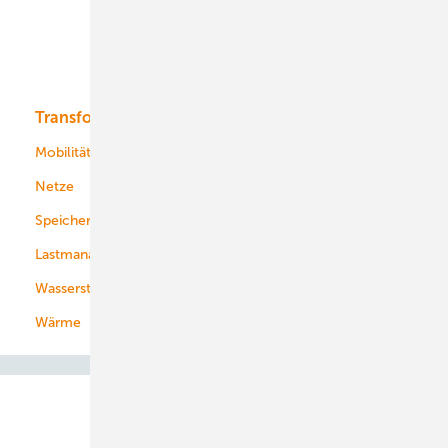
Solar
Bioenergie
Transformation
Energieversorger
Service
Mobilität
Kommunen
Netze
Stadtwerke
Speicher
Energiekonzerne
Lastmanagement
Wasserstoff
Wärme
Abo- & Leserservice