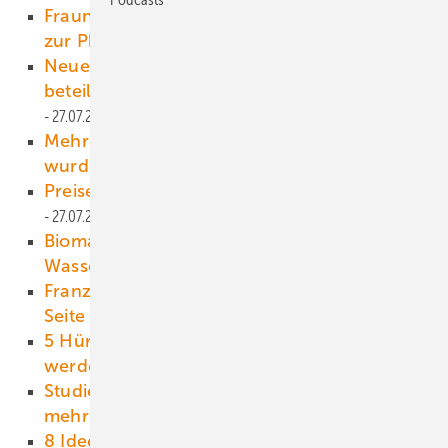
Fraunhofer ISE veröffentlicht aktuelle Daten
zur Photovoltaik
28.07.2021
Neue Finanzprodukte: Hansainvest Lux
beteiligt sich an Solarparkgesellschaften
27.07.2021
Mehr als im ganzen Jahr 2019 aufgestellt
wurde
27.07.2021
Preise für Projektmodule sinken leicht
27.07.2021
Biomasse und Klärschlamm als
Wasserstofflieferanten
27.07.2021
Französischer Energierat schlägt sich auf die
Seite von Solarpark-Betreibern
26.07.2021
5 Hürden für Solar – und wie sie beseitigt
werden können
26.07.2021
Studie: Nur 6.000 Windenergieanlagen
mehr genügen
25.07.2021
8 Ideen für eine erfolgreiche Klimawende