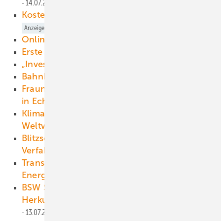
14.07.2021
Anzeige
Kostenoptimiertes Gesamtpaket
14.07.2021
Anzeige
Online-Aktionen zu Klimaschutz
14.07.2021
Erste Präsenzveranstaltungen
14.07.2021
„In vestiti on ist abgesichert“
14.07.2021
Bahnbrechende Neuerung
14.07.2021
Anzeige
Fraunhofer ISE testet Stromnetz der Zukunft
in Echtzeit
14.07.2021
Klimawandel: Minus 18 Prozent für die
Weltwirtschaft
14.07.2021
Blitzschäden vermeiden durch neues
Verfahren
13.07.2021
Transformation zum internationalen
Energieunternehmen
13.07.2021
Anzeige
BSW Solar kritisiert hohe Gebühren für
Herkunftsnachweise für Solarstrom
13.07.2021