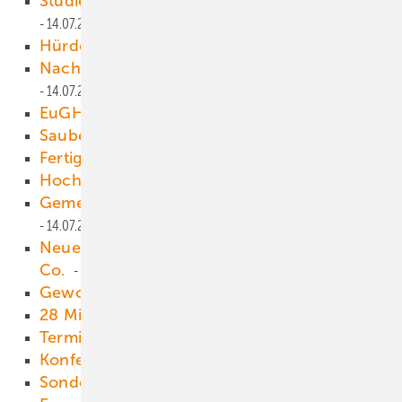
Studie untersucht ­Wasserstoffbedarf
14.07.2021
Hürden für Speicher fallen
14.07.2021
Nachhaltige Methanolproduktion
14.07.2021
EuGH stoppt Tagebau Turów
14.07.2021
Sauberer Strom aus der Lausitz
14.07.2021
Fertigung von Elektrolyseuren
14.07.2021
Hochbunker wird Solarhaus
14.07.2021
Gemeinsam den Stress im Netz reduzieren
14.07.2021
Neue Möglichkeiten für Crowdlending und
Co.
14.07.2021
Gewollter Technologieschub
14.07.2021
28 Millionen für Stabilisierung
14.07.2021
Termine & Veranstaltungen
14.07.2021
Konferenzen zu Hessen und RLP
14.07.2021
Sonderweg in der EU
14.07.2021
Anzeige