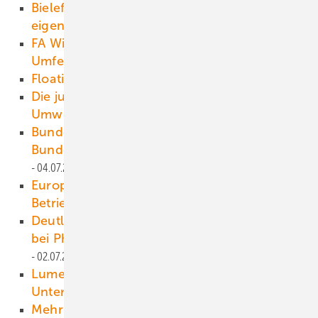
Bielefelder Stromkunden können ihren
eigenen Ökostrom auswählen
06.07.2021
FA Wind visualisiert Genehmigungen im
Umfeld von Drehfunkfeuern
06.07.2021
Floating PV auf dem Teststand
05.07.2021
Die juristische Breitseite im Namen des
Umweltschutzes
05.07.2021
Bundesamt für Naturschutz: 3,6 Prozent der
Bundesfläche für Windkraft nutzbar
04.07.2021
Europas größter PEM-Elektrolyseur in
Betrieb
04.07.2021
Deutlich höhere Einnahmen für Gemeinden
bei Photovoltaik-Freiflächenanlagen
02.07.2021
Lumenaza startet Partnerprogramm für
Unternehmen und Vereine
02.07.2021
Mehr Beschäftigte im Umweltschutz, aber