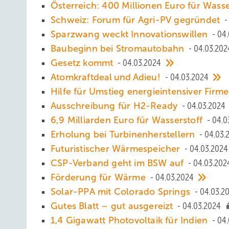
Österreich: 400 Millionen Euro für Wass
Schweiz: Forum für Agri-PV gegründet
Sparzwang weckt Innovationswillen
04.
Baubeginn bei Stromautobahn
04.03.202
Gesetz kommt
04.03.2024
Atomkraftdeal und Adieu!
04.03.2024
Hilfe für Umstieg energieintensiver Firm
Ausschreibung für H2-Ready
04.03.2024
6,9 Milliarden Euro für Wasserstoff
04.0
Erholung bei Turbinenherstellern
04.03.
Futuristischer Wärmespeicher
04.03.2024
CSP-Verband geht im BSW auf
04.03.202
Förderung für Wärme
04.03.2024
Solar-PPA mit Colorado Springs
04.03.2
Gutes Blatt – gut ausgereizt
04.03.2024
1,4 Gigawatt Photovoltaik für Indien
04.