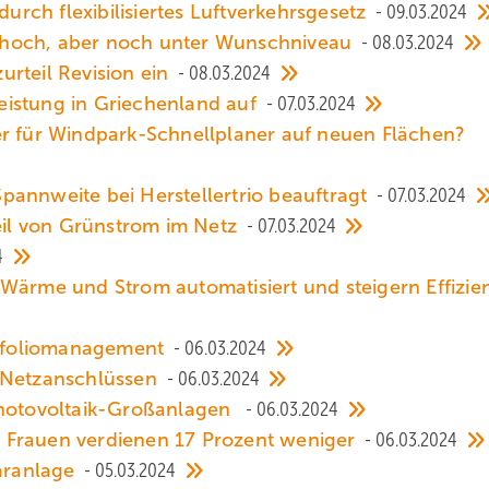
durch flexibilisiertes Luftverkehrsgesetz
09.03.2024
bt hoch, aber noch unter Wunschniveau
08.03.2024
rteil Revision ein
08.03.2024
eistung in Griechenland auf
07.03.2024
er für Windpark-Schnellplaner auf neuen Flächen?
pannweite bei Herstellertrio beauftragt
07.03.2024
teil von Grünstrom im Netz
07.03.2024
4
Wärme und Strom automatisiert und steigern Effizie
ortfoliomanagement
06.03.2024
n Netzanschlüssen
06.03.2024
 Photovoltaik-Großanlagen
06.03.2024
 Frauen verdienen 17 Prozent weniger
06.03.2024
laranlage
05.03.2024