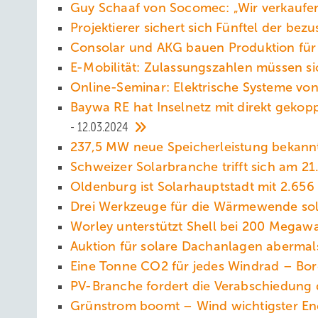
Guy Schaaf von Socomec: „Wir verkaufe
Projektierer sichert sich Fünftel der be
Consolar und AKG bauen Produktion fü
E-Mobilität: Zulassungszahlen müssen s
Online-Seminar: Elektrische Systeme v
Baywa RE hat Inselnetz mit direkt gekopp
12.03.2024
237,5 MW neue Speicherleistung bekan
Schweizer Solarbranche trifft sich am 2
Oldenburg ist Solarhauptstadt mit 2.6
Drei Werkzeuge für die Wärmewende so
Worley unterstützt Shell bei 200 Megawa
Auktion für solare Dachanlagen aberma
Eine Tonne CO2 für jedes Windrad – Bore
PV-Branche fordert die Verabschiedung 
Grünstrom boomt – Wind wichtigster En