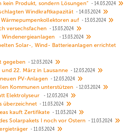
n kein Produkt, sondern Lösungen“
14.03.2024
zuschlagten Windkraftkapazität
14.03.2024
r Wärmepumpenkollektoren auf
13.03.2024
ich versechsfachen
13.03.2024
on Windenergieanlagen
13.03.2024
elten Solar-, Wind- Batterieanlagen errichtet
nt gegeben
12.03.2024
1. und 22. März in Lausanne
12.03.2024
56 neuen PV-Anlagen
12.03.2024
llen Kommunen unterstützen
12.03.2024
tt Elektrolyseur
12.03.2024
ls überzeichnet
11.03.2024
as kauft Zertifikate
11.03.2024
des Solarpakets I noch vor Ostern
11.03.2024
ergieträger
11.03.2024