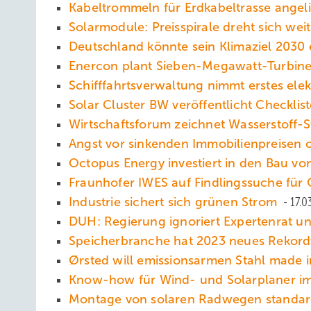
Kabeltrommeln für Erdkabeltrasse angel
Solarmodule: Preisspirale dreht sich we
Deutschland könnte sein Klimaziel 2030 
Enercon plant Sieben-Megawatt-Turbin
Schifffahrtsverwaltung nimmt erstes elek
Solar Cluster BW veröffentlicht Checkl
Wirtschaftsforum zeichnet Wasserstoff-
Angst vor sinkenden Immobilienpreisen
Octopus Energy investiert in den Bau v
Fraunhofer IWES auf Findlingssuche für 
Industrie sichert sich grünen Strom
17.0
DUH: Regierung ignoriert Expertenrat u
Speicherbranche hat 2023 neues Rekor
Ørsted will emissionsarmen Stahl made
Know-how für Wind- und Solarplaner im
Montage von solaren Radwegen standard