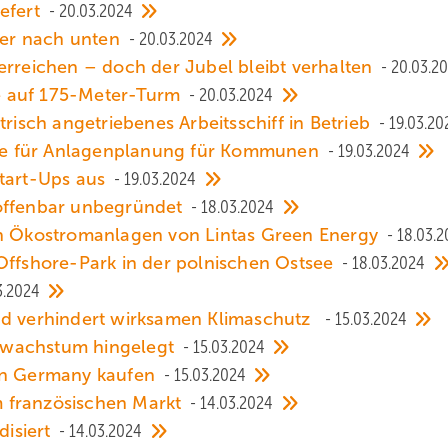
iefert
20.03.2024
iter nach unten
20.03.2024
erreichen – doch der Jubel bleibt verhalten
20.03.2
e auf 175-Meter-Turm
20.03.2024
trisch angetriebenes Arbeitsschiff in Betrieb
19.03.20
iste für Anlagenplanung für Kommunen
19.03.2024
Start-Ups aus
19.03.2024
 offenbar unbegründet
18.03.2024
on Ökostromanlagen von Lintas Green Energy
18.03.2
Offshore-Park in der polnischen Ostsee
18.03.2024
3.2024
nd verhindert wirksamen Klimaschutz
15.03.2024
dwachstum hingelegt
15.03.2024
 in Germany kaufen
15.03.2024
 französischen Markt
14.03.2024
isiert
14.03.2024