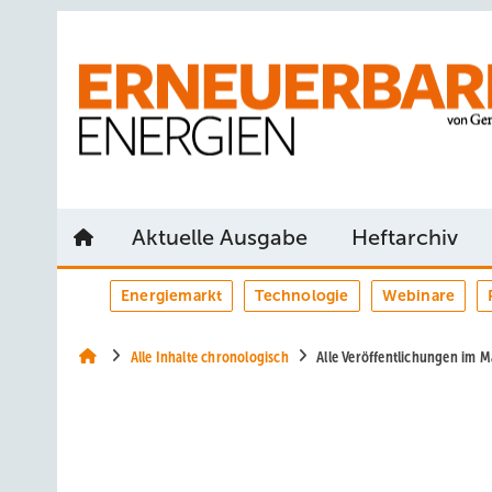
Springe
Springe
Springe
auf
auf
auf
Hauptinhalt
Hauptmenü
SiteSearch
Aktuelle Ausgabe
Heftarchiv
Energiemarkt
Technologie
Webinare
Alle Inhalte chronologisch
Alle Veröffentlichungen im 