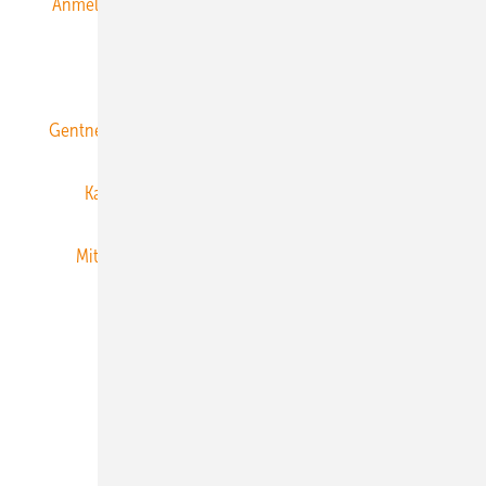
Anmeldung & Registrierung
Datenschutz
E-Paper
ERNEUERBARE ENERGIEN abonnieren
Gentner Energy Media
Gentner Verlag
Impressum
Karriere bei Gentner
Team
Mediaservice
Mitgliedschaften und Engagement
Newsletter
Privacy Manager
RSS-Feed
Veranstaltungen / Webinare
© 2026 ERNEUERBARE ENERGIEN