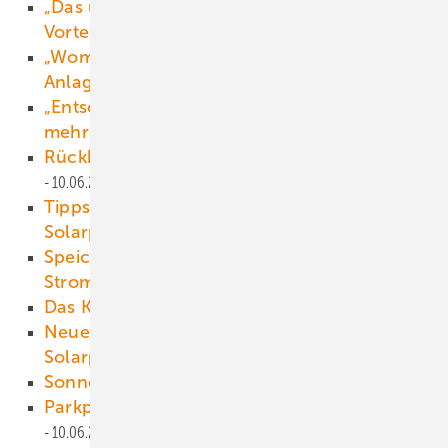
„Das umweltfreundliche Verfahren wird zum
Vorteil für die Kunden“
10.06.2025
Anzeige
„Womöglich können 95 Prozent einer
Anlage verwertet werden“
10.06.2025
Anzeige
„Entscheidend ist, dass der Windpark dann
mehr Strom liefert“
10.06.2025
Anzeige
Rückbau, Recycling und Repowering
10.06.2025
Tipps zum Grundstückskauf für Wind- und
Solarprojekte
10.06.2025
Speicher: Die Antwort auf negative
Strompreise?
10.06.2025
Das Klima als Patient
10.06.2025
Ne ue Trends bieten Vorteile bei der
Solarplanung
10.06.2025
Sonnenstrom vom Parkplatz
10.06.2025
Parkplätze für saubere Stromernte
10.06.2025