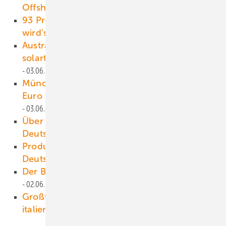
Offshore-Windkraft der Zukunft
04.06.2025
93 Prozent weniger Blinken: So dunkel
wird’s durch BNK
04.06.2025
Australische Forscher entwickeln leichtes
solarthermisches System für Prozesswärme
03.06.2025
Münchner Start-up Atmen erhält 5 Millionen
Euro für Zertifizierungs-Plattform
03.06.2025
Über 160.000 öffentliche Ladesäulen sind in
Deutschland installiert
03.06.2025
Produktion: Meyer Burger wirft in
Deutschland das Handtuch
02.06.2025
Der Beschichtung noch einen draufsetzen
02.06.2025
Anzeige
Großturbinen und 19-Anlagen-Projekt für
italienischen Windkraftsommer
01.06.2025