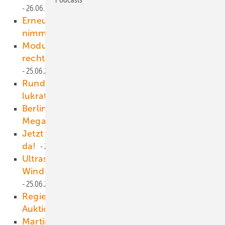
26.06.2025
Erneuerbare-Energien-Fabrik: Der Törn
nimmt Fahrt auf
25.06.2025
Modulschäden: Fraunhofer CSP entwickelt
rechtssichere Klassifizierung von Zellrissen
25.06.2025
Rundblick aufs Repowering: Saubere
lukrative Kraftkur
25.06.2025
Berliner Stadtwerke haben 2024 elf
Megawatt Solarleistung gebaut
25.06.2025
Jetzt mehr erfahren: Die neue Ausgabe ist
da!
25.06.2025
Ultraschnell und dreidimensional: Neues
Wind-Radarsystem liefert erste Daten
25.06.2025
Regierung vergreift sich an Offshore-
Auktionseinnahmen
24.06.2025
Martin Maslaton: Wie Berlin den Klimaschutz