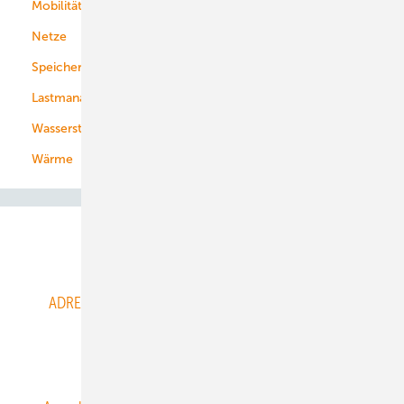
Mobilität
Kommunen
Netze
Stadtwerke
Speicher
Energiekonzerne
Lastmanagement
Wasserstoff
Wärme
Abo- & Leserservice
ADRESSBUCH der WIND- und SOLARENERGIE
AGB
Alle Inhalte chronologisch
Anmelden