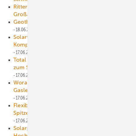
Ritter XL Solar stellt solarthermische
Großanlage in Leipzig fertig
18.06.2025
Geothermie boomt in Niedersachsen
18.06.2025
Solarwatt, Tibber und Kiwigrid entwickeln
Komplettangebot für Solarinstallateure
17.06.2025
Total gewinnt Auktion für Offshore-Fläche
zum Schnäppchenpreis – kein Wunder!
17.06.2025
Worauf es bei der Umstellung von
Gasleitungen auf Wasserstoff ankommt
17.06.2025
Flexible Industriestromnachfrage könnte
Spitzenlast um bis zu 15 Prozent senken
17.06.2025
Solarpark in Polen teilt sich Anschluss ans
Hochspannungsnetz mit Windkraftanlage