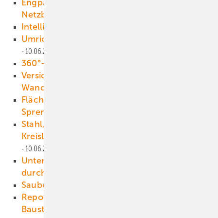
Engpassmanagement von und für
Netzbetreiber
10.06.2025
Intelligent am Netz
10.06.2025
Umrichter für ein stabiles Stromnetz
10.06.2025
360°-Haltung auf Reibfüßen
10.06.2025
Versicherer begleiten Meereswindkraft im
Wandel
10.06.2025
Flächenschonender Rückbau: Kontrolle statt
Sprengung
10.06.2025
Anzeige
Stahl, Kupfer, Technik: „Unsere
Kreislaufwirtschaft ist konsequent“
10.06.2025
Anzeige
Unternehmensgruppe schafft Skalierbarkeit
durch Expertise
10.06.2025
Anzeige
Saubere lukrative Kraftkur
10.06.2025
Repowering ist Teamarbeit – auf der
Baustelle und im Dialog
10.06.2025
Anzeige