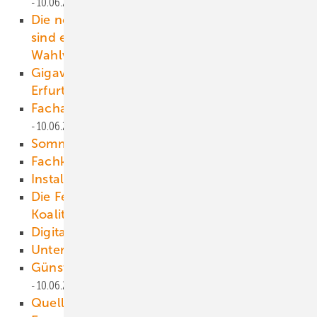
10.06.2025
Die neuen klimaschädlichen Subventionen
sind ein Zeichen für Feigheit vor dem
Wahlvolk
10.06.2025
Gigawatt-Elektrolyseur-Fertigung öffnet in
Erfurt
10.06.2025
Fachagentur meldet Gigawatt-Zubauquartal
10.06.2025
Sommerevent der Energiewende
10.06.2025
Fachkongress für Windbranche
10.06.2025
Installation von PV-Kraftwerken
10.06.2025
Die Feier des Bundesverbands blickt auf den
Koalitionsvertrag
10.06.2025
Digitalisierter Weitblick
10.06.2025
Unterirdischer Riesenspeicher
10.06.2025
Günstige Alternative zur Elektrolyse?
10.06.2025
Quellenkunde im Daten-Lab
10.06.2025