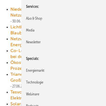
Services
Niederösterreich: Interaktive Karte zeigt freie
Netzanschlüsse für Solaranlagen
Abo & Shop
30.06.2025
Lichtblick baut eigenen Solarpark in
Media
Blaubeuren
30.06.2025
Netzwerk plant sozialen Wohnraum mit
Newsletter
Energieflatrate für Großstädte
27.06.2025
Co-Location: Neue Trends bieten Vorteile
bei der Solarplanung
27.06.2025
Specials
Ökostromausbau senkt Börsenpreise um 23
Prozent bis 2030
27.06.2025
Energiemarkt
Trianel plant mit Partnern einen
Großbatteriespeicher mit 900 MW
Technologie
27.06.2025
Tesvolt Ocean: Weitere Batteriesysteme für
Webinare
Elektroschiffe entwickelt
26.06.2025
Solarpark in Estland hält Netzfrequenz stabil
Podcasts