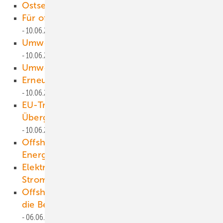
Ostsee-Windstromadern
10.06.2025
Für offene Standards in der Kommunikation
10.06.2025
Umweltminister plädiert für Kurshalten
10.06.2025
Umweltschutz und Repowering
10.06.2025
Erneuerbare Energien 05/2025 als PDF
10.06.2025
EU-Trend: Mindestpreise und abgeschöpfte
Übergewinne für Offshore-Wind-Strom
10.06.2025
Offshore-Wind: Sicherung der europäischen
Energiesicherheit!
09.06.2025
Elektroroller der Schweizer Post stützen das
Stromnetz
06.06.2025
Offshore-Windparks: Wie KI und Predixxion
die Betriebsführung revolutionieren
06.06.2025