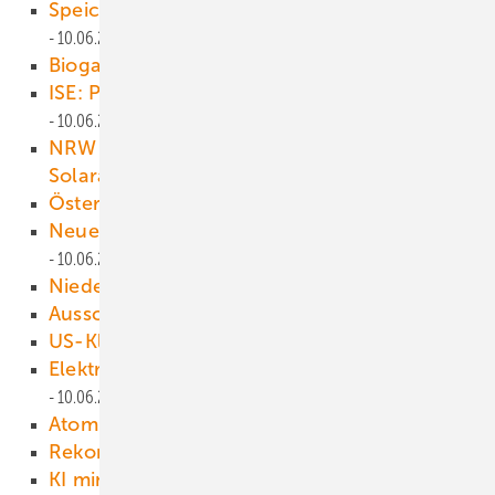
Speicher stabilisiert Stromnetz am Polarkreis
10.06.2025
Biogas bündelt Kräfte
10.06.2025
ISE: Produktion von PV-Dachziegeln
10.06.2025
NRW fördert Agri-PV und schwimmende
Solaranlagen
10.06.2025
Österreichs PV kollabiert
10.06.2025
Neues Bremer Viertel wärmt sich im Fluss
10.06.2025
Niedersachsen im Forststreit
10.06.2025
Ausschreibung für Abnehmer
10.06.2025
US-Klimadaten gesichert
10.06.2025
Elektrolyse auf See nun einleiten!
10.06.2025
Atomkraft-Kurs von rechts
10.06.2025
Rekordmonat bei Minuspreisen
10.06.2025
KI mindert Energiewendeerfolge
10.06.2025