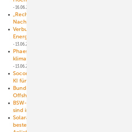
16.06.2025
„Rechenzentrumsbetreiber legen Wert auf
Nachhaltigkeit“
13.06.2025
Verbund X Ventures investiert in spanisches
Energiespeicher-Startup Hess Tec
13.06.2025
Phaesun baut solarbetriebenen und
klimafreundlichen Kühlraum in Kenia
13.06.2025
Socomec entwickelt Monitoringplattform mit
KI für Gewerbespeicher
13.06.2025
Bundesländer wollen für mehr Sicherheit im
Offshore-Windpark sorgen
13.06.2025
BSW-Solar: Eine Million Balkonsolaranlagen
sind in Deutschland in Betrieb
12.06.2025
Solaranlage auf schwierigem Terrain ergänzt
bestehenden Windpark
12.06.2025