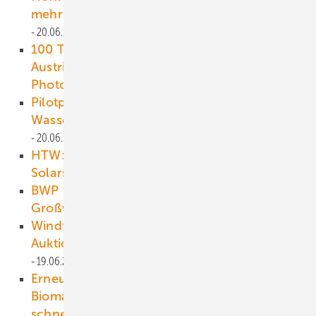
mehr Turbinenerrichtungen stagnieren
20.06.2025
100 Tage Bundesregierung in Österreich: PV
Austria fordert bessere Regelungen für
Photovoltaik
20.06.2025
Pilotprojekt in Betrieb: Grüne
Wasserstofftankstelle an der A7 eröffnet
20.06.2025
HTW: Qualitätsstandards für Online-
Solarstromrechner entwickelt
19.06.2025
BWP fordert bessere Bedingungen für
Großwärmepumpen
19.06.2025
Windforce hakt 2024-Tief als Jahr falscher
Auktionsregeln ab und erwartet Wende
19.06.2025
Erneut überzeichnete
Biomasseausschreibung: Branche fordert
schnelle EEG-Reform
18.06.2025