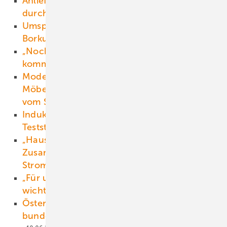
Anliefern 86 Meter langer Windkraftflügel
durch Flüsse und Kanäle
12.06.2025
Umspannstation für Meereswindpark
Borkum Riffgrund 3 endlich da
12.06.2025
„Noch ist die europäische Industrie da, noch
kommt nicht alles aus China“
11.06.2025
Modernes Energiekonzept macht
Möbellehrfabrik weitgehend unabhängig
vom Stromnetz
11.06.2025
Induktives Laden: Startschuss für die erste
Teststrecke
11.06.2025
„Hausaufgaben machen für den
Zusammenschluss der Sektoren Wärme,
Strom, Verkehr“
10.06.2025
„Für uns ist ein stabiler politischer Rahmen
wichtig“
10.06.2025
Österreich: PV Austria fordert
bundeseinheitliche Energieraumplanung