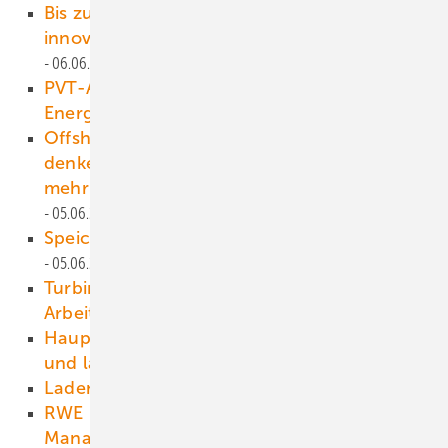
Bis zu 100.000 Euro Förderung für
innovative Bürgerenergieprojekte
06.06.2025
PVT-Anlage auf IKEA-Parkplatz liefert
Energie für Erdwärme
05.06.2025
Offshore-Windenergieanlagen neu
denken: Mit neuen Schraubkonzepten zu
mehr Stabilität und Betriebssicherheit
05.06.2025
Speicher unterstützt finnisches Stromnetz
05.06.2025
Turbinenduo: nachhaltige Kraft für örtliche
Arbeitsplätze
05.06.2025
Hauptstadt skizziert ihre Windkraftzukunft –
und lässt sich Zeit
05.06.2025
Laden ist preiswerter als Tanken
04.06.2025
RWE und Norges Bank Investment
Management: Partnerschaft für die