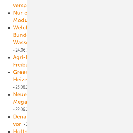
verspielt
24.06.2025
Nur ein leises Preisgrummeln am
Modulmarkt
24.06.2025
Welche acht Baustellen die
Bundesregierung für den
Wasserstoffhochlauf erkennen muss
24.06.2025
Agri-PV-Konferenz: Landwirte treffen in
Freiburg auf die Photovoltaik
23.06.2025
Green Fusion optimiert Nutzung der
Heizenergie von 1.300 Wohnungen der KWH
23.06.2025
Neuer Marktakteur: EDP plant 219-
Megawatt-Windpark in Lüneburger Heide
22.06.2025
Dena schlägt rechtlichen Rahmen für PPA
vor
20.06.2025
Hoffnungen der Windkraftwirtschaft auf